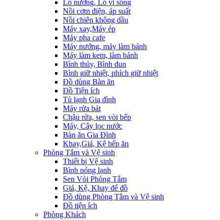
Lò nướng, Lò vi sóng
Nồi cơm điện, áp suất
Nồi chiên không dầu
Máy xay,Máy ép
Máy pha cafe
Máy nướng, máy làm bánh
Máy làm kem, làm bánh
Bình thủy, Bình đun
Bình giữ nhiệt, phích giữ nhiệt
Đồ dùng Bàn ăn
Đồ Tiện ích
Tủ lạnh Gia đình
Máy rửa bát
Chậu rửa, sen vòi bếp
Máy, Cây lọc nước
Bàn ăn Gia Đình
Khay,Giá, Kệ bếp ăn
Phòng Tắm và Vệ sinh
Thiết bị Vệ sinh
Bình nóng lạnh
Sen Vòi Phòng Tắm
Giá, Kệ, Khay để đồ
Đồ dùng Phòng Tắm và Vệ sinh
Đồ tiện ích
Phòng Khách