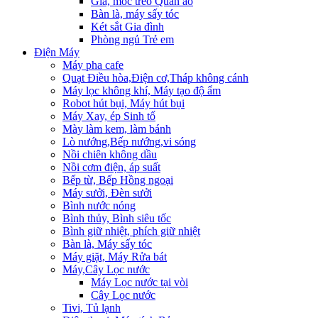
Giá, móc treo Quần áo
Bàn là, máy sấy tóc
Két sắt Gia đình
Phòng ngủ Trẻ em
Điện Máy
Máy pha cafe
Quạt Điều hòa,Điện cơ,Tháp không cánh
Máy lọc không khí, Máy tạo độ ẩm
Robot hút bụi, Máy hút bụi
Máy Xay, ép Sinh tố
Mày làm kem, làm bánh
Lò nướng,Bếp nướng,vi sóng
Nồi chiên không dầu
Nồi cơm điện, áp suất
Bếp từ, Bếp Hồng ngoại
Máy sưởi, Đèn sưởi
Bình nước nóng
Bình thủy, Bình siêu tốc
Bình giữ nhiệt, phích giữ nhiệt
Bàn là, Máy sấy tóc
Máy giặt, Máy Rửa bát
Máy,Cây Lọc nước
Máy Lọc nước tại vòi
Cây Lọc nước
Tivi, Tủ lạnh