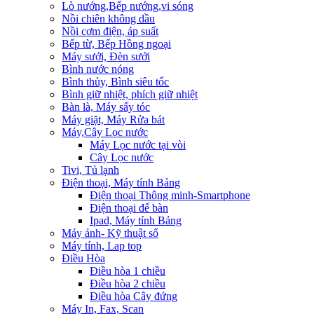
Lò nướng,Bếp nướng,vi sóng
Nồi chiên không dầu
Nồi cơm điện, áp suất
Bếp từ, Bếp Hồng ngoại
Máy sưởi, Đèn sưởi
Bình nước nóng
Bình thủy, Bình siêu tốc
Bình giữ nhiệt, phích giữ nhiệt
Bàn là, Máy sấy tóc
Máy giặt, Máy Rửa bát
Máy,Cây Lọc nước
Máy Lọc nước tại vòi
Cây Lọc nước
Tivi, Tủ lạnh
Điện thoại, Máy tính Bảng
Điện thoại Thông minh-Smartphone
Điện thoại để bàn
Ipad, Máy tính Bảng
Máy ảnh- Kỹ thuật số
Máy tính, Lap top
Điều Hòa
Điều hòa 1 chiều
Điều hòa 2 chiều
Điều hòa Cây đứng
Máy In, Fax, Scan