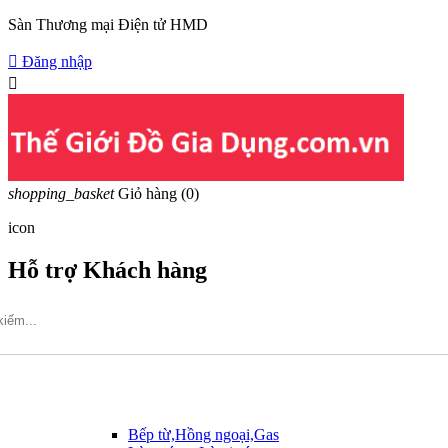
Sàn Thương mại Điện tử HMD

Đăng nhập

shopping_basket
Giỏ hàng
(0)
icon
Hỗ trợ Khách hàng
Hotline: 09317.456.44
Bếp từ,Hồng ngoại,Gas