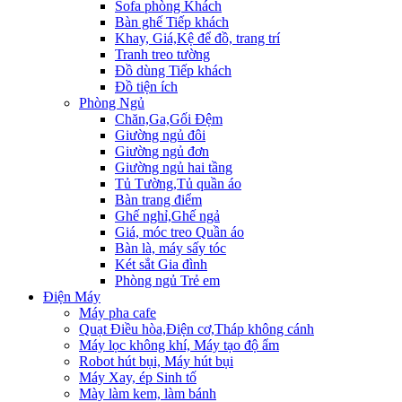
Sofa phòng Khách
Bàn ghế Tiếp khách
Khay, Giá,Kệ để đồ, trang trí
Tranh treo tường
Đồ dùng Tiếp khách
Đồ tiện ích
Phòng Ngủ
Chăn,Ga,Gối Đệm
Giường ngủ đôi
Giường ngủ đơn
Giường ngủ hai tầng
Tủ Tường,Tủ quần áo
Bàn trang điểm
Ghế nghỉ,Ghế ngả
Giá, móc treo Quần áo
Bàn là, máy sấy tóc
Két sắt Gia đình
Phòng ngủ Trẻ em
Điện Máy
Máy pha cafe
Quạt Điều hòa,Điện cơ,Tháp không cánh
Máy lọc không khí, Máy tạo độ ẩm
Robot hút bụi, Máy hút bụi
Máy Xay, ép Sinh tố
Mày làm kem, làm bánh