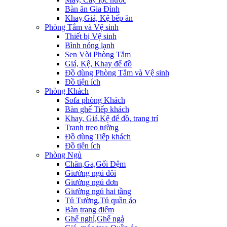
Bàn ăn Gia Đình
Khay,Giá, Kệ bếp ăn
Phòng Tắm và Vệ sinh
Thiết bị Vệ sinh
Bình nóng lạnh
Sen Vòi Phòng Tắm
Giá, Kệ, Khay để đồ
Đồ dùng Phòng Tắm và Vệ sinh
Đồ tiện ích
Phòng Khách
Sofa phòng Khách
Bàn ghế Tiếp khách
Khay, Giá,Kệ để đồ, trang trí
Tranh treo tường
Đồ dùng Tiếp khách
Đồ tiện ích
Phòng Ngủ
Chăn,Ga,Gối Đệm
Giường ngủ đôi
Giường ngủ đơn
Giường ngủ hai tầng
Tủ Tường,Tủ quần áo
Bàn trang điểm
Ghế nghỉ,Ghế ngả