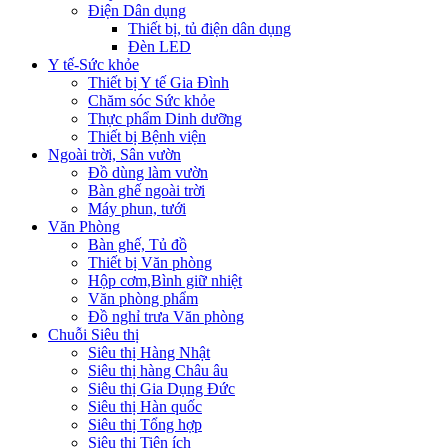
Điện Dân dụng
Thiết bị, tủ điện dân dụng
Đèn LED
Y tế-Sức khỏe
Thiết bị Y tế Gia Đình
Chăm sóc Sức khỏe
Thực phẩm Dinh dưỡng
Thiết bị Bệnh viện
Ngoài trời, Sân vườn
Đồ dùng làm vườn
Bàn ghế ngoài trời
Máy phun, tưới
Văn Phòng
Bàn ghế, Tủ đồ
Thiết bị Văn phòng
Hộp cơm,Bình giữ nhiệt
Văn phòng phẩm
Đồ nghỉ trưa Văn phòng
Chuỗi Siêu thị
Siêu thị Hàng Nhật
Siêu thị hàng Châu âu
Siêu thị Gia Dụng Đức
Siêu thị Hàn quốc
Siêu thị Tổng hợp
Siêu thị Tiện ích