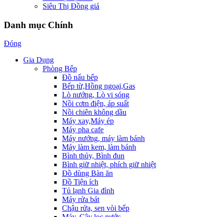
Siêu Thị Đồng giá
Danh mục Chính
Đóng
Gia Dụng
Phòng Bếp
Đồ nấu bếp
Bếp từ,Hồng ngoại,Gas
Lò nướng, Lò vi sóng
Nồi cơm điện, áp suất
Nồi chiên không dầu
Máy xay,Máy ép
Máy pha cafe
Máy nướng, máy làm bánh
Máy làm kem, làm bánh
Bình thủy, Bình đun
Bình giữ nhiệt, phích giữ nhiệt
Đồ dùng Bàn ăn
Đồ Tiện ích
Tủ lạnh Gia đình
Máy rửa bát
Chậu rửa, sen vòi bếp
Máy, Cây lọc nước