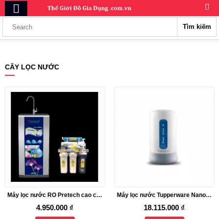
Tìm kiếm
CÂY LỌC NƯỚC
Máy lọc nước RO Pretech cao cấp 5 lõi lọc (màu xanh, có đồng hồ, không tủ)
Máy lọc nước Tupperware Nano Nature
4.950.000 ₫
18.115.000 ₫