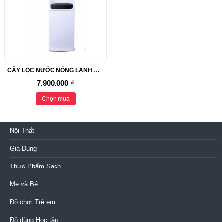
CÂY LỌC NƯỚC NÓNG LẠNH ẤM NYK 203A
7.900.000 ₫
Chọn mua
Nội Thất
Gia Dụng
Thực Phẩm Sạch
Mẹ và Bé
Đồ chơi Trẻ em
Đồ dùng Học tập