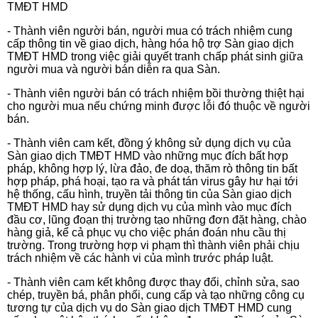
TMĐT HMD
- Thành viên người bán, người mua có trách nhiệm cung
cấp thông tin về giao dịch, hàng hóa hộ trợ Sàn giao dịch
TMĐT HMD trong việc giải quyết tranh chấp phát sinh giữa
người mua và người bán diễn ra qua Sàn.
- Thành viên người bán có trách nhiệm bồi thường thiệt hại
cho người mua nếu chứng minh được lỗi đó thuộc về người
bán.
- Thành viên cam kết, đồng ý không sử dụng dịch vụ của
Sàn giao dịch TMĐT HMD vào những mục đích bất hợp
pháp, không hợp lý, lừa đảo, đe doạ, thăm rò thông tin bất
hợp pháp, phá hoại, tạo ra và phát tán virus gây hư hại tới
hệ thống, cấu hình, truyền tải thông tin của Sàn giao dịch
TMĐT HMD hay sử dụng dịch vụ của mình vào mục đích
đầu cơ, lũng đoạn thị trường tạo những đơn đặt hàng, chào
hàng giả, kể cả phục vụ cho việc phán đoán nhu cầu thị
trường. Trong trường hợp vi phạm thì thành viên phải chịu
trách nhiệm về các hành vi của mình trước pháp luật.
- Thành viên cam kết không được thay đổi, chỉnh sửa, sao
chép, truyền bá, phân phối, cung cấp và tạo những công cụ
tương tự của dịch vụ do Sàn giao dịch TMĐT HMD cung