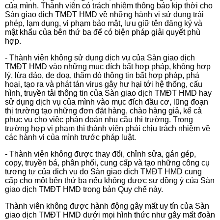
của mình. Thành viên có trách nhiệm thông báo kịp thời cho
Sàn giao dịch TMĐT HMD về những hành vi sử dụng trái
phép, lạm dụng, vi phạm bảo mật, lưu giữ tên đăng ký và
mật khẩu của bên thứ ba để có biện pháp giải quyết phù
hợp.
- Thành viên không sử dụng dịch vụ của Sàn giao dịch
TMĐT HMD vào những mục đích bất hợp pháp, không hợp
lý, lừa đảo, đe doạ, thăm dò thông tin bất hợp pháp, phá
hoại, tạo ra và phát tán virus gây hư hại tới hệ thống, cấu
hình, truyền tải thông tin của Sàn giao dịch TMĐT HMD hay
sử dụng dịch vụ của mình vào mục đích đầu cơ, lũng đoạn
thị trường tạo những đơn đặt hàng, chào hàng giả, kể cả
phục vụ cho việc phán đoán nhu cầu thị trường. Trong
trường hợp vi phạm thì thành viên phải chịu trách nhiệm về
các hành vi của mình trước pháp luật.
- Thành viên không được thay đổi, chỉnh sửa, gán gép,
copy, truyền bá, phân phối, cung cấp và tạo những công cụ
tương tự của dịch vụ do Sàn giao dịch TMĐT HMD cung
cấp cho một bên thứ ba nếu không được sự đồng ý của Sàn
giao dịch TMĐT HMD trong bản Quy chế này.
Thành viên không được hành động gây mất uy tín của Sàn
giao dịch TMĐT HMD dưới mọi hình thức như gây mất đoàn