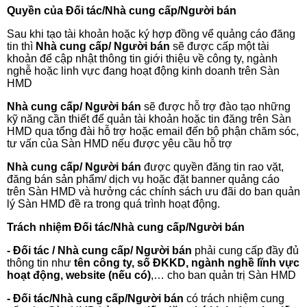
Quyền của Đối tác/Nhà cung cấp/Người bán
Sau khi tạo tài khoản hoặc ký hợp đồng vể quảng cáo đăng
tin thì
Nhà cung cấp/ Người bán
sẽ được cấp một tài
khoản để cập nhật thông tin giới thiệu về công ty, ngành
nghễ hoặc linh vực đang hoạt động kinh doanh trên Sàn
HMD
Nhà cung cấp/ Người bán
sẽ được hỗ trợ đào tạo những
kỹ năng cần thiết để quản tài khoản hoặc tin đăng trên Sàn
HMD qua tổng đài hỗ trợ hoặc email đến bộ phận chăm sóc,
tư vấn của Sàn HMD nếu được yêu cầu hỗ trợ
Nhà cung cấp/ Người bán
được quyền đăng tin rao vặt,
đăng bán sản phẩm/ dịch vụ hoặc đặt banner quảng cáo
trên Sàn HMD và hưởng các chính sách ưu đãi do ban quản
lý Sàn HMD đề ra trong quá trình hoạt động.
Trách nhiệm Đối tác/Nhà cung cấp/Người bán
- Đối tác / Nhà cung cấp/ Người bán
phải cung cấp đầy đủ
thông tin như
tên công ty, số ĐKKD, ngành nghề lĩnh vực
hoạt động, website (nếu có)
,… cho ban quản trị Sàn HMD
- Đối tác/Nhà cung cấp/Người bán
có trách nhiệm cung