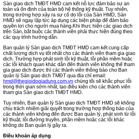
Sàn giao dịch TMĐT HMD cam kết nỗ lực đảm bảo sự an
toàn và ổn định của toàn bộ hệ thống kỹ thuật. Tuy nhiên,
trong trường hợp xảy ra sự cố do lỗi của Sàn HMD, Sàn
HMD sẽ ngay lập tức áp dụng các biện pháp để đảm bảo
quyền lợi cho người mua hàng.Khi thực hiện các giao dịch
trên Sàn, bắt buộc các thành viên phải thực hiện đúng theo
các quy trình hướng
dẫn.
Ban quản
lý
Sàn giao dịch TMĐT HMD cam kết cung cấp
chất lượng dịch vụ tốt nhất cho các thành viên tham gia giao
dịch. Trường hợp phát sinh lỗi kỹ thuật, lỗi phần mềm hoặc
các lỗi khách quan khác dẫn đến thành viên không thể tham
gia giao dịch được thì các thành viên thông báo cho Ban
quản
lý
Sàn giao dịch TMĐT qua địa chỉ email:
hmd@thegioidogiadung.com.vn
chúng tôi sẽ khắc phục lỗi
trong thời gian sớm nhất, tạo điều kiện cho các thành viên
tham gia Sàn giao dịch TMĐT
HMD
.
Tuy nhiên, Ban quản lý Sàn giao dịch TMĐT HMD sẽ không
chịu trách nhiệm giải quyết trong trường hợp thông báo của
các thành viên không đến được Ban quản lý, phát sinh từ lỗi
kỹ thuật, lỗi đường truyền, phần mềm hoặc các lỗi khác
không do Ban quản lý gây ra.
Điều khoản áp dụng