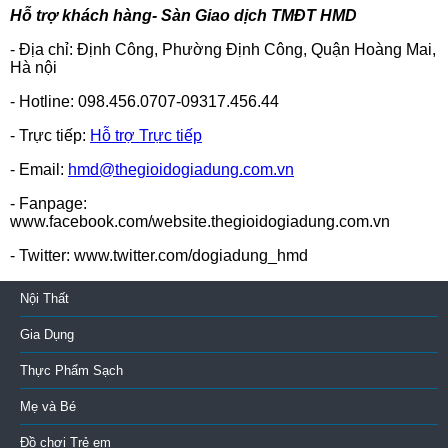
Hỗ trợ khách hàng- Sàn Giao dịch TMĐT HMD
- Địa chỉ: Định Công, Phường Định Công, Quận Hoàng Mai,
Hà nội
- Hotline: 098.456.0707-09317.456.44
- Trực tiếp:
Hỗ trợ Trực tiếp
- Email:
hmd@thegioidogiadung.com.vn
- Fanpage:
www.facebook.com/website.thegioidogiadung.com.vn
- Twitter: www.twitter.com/dogiadung_hmd
Nội Thất
Gia Dụng
Thực Phẩm Sạch
Mẹ và Bé
Đồ chơi Trẻ em