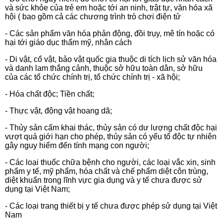
và sức khỏe của trẻ em hoặc tới an ninh, trật tự, văn hóa xã
hội ( bao gồm cả các chương trình trò chơi điện tử
- Các sản phẩm văn hóa phản động, đồi trụy, mê tín hoặc có
hại tới giáo dục thẩm mỹ, nhân cách
- Di vật, cổ vật, bảo vật quốc gia thuộc di tích lịch sử văn hóa
và danh lam thắng cảnh, thuộc sở hữu toàn dân, sở hữu
của các tổ chức chính trị, tổ chức chính trị - xã hội;
- Hóa chất độc; Tiền chất;
- Thực vật, động vật hoang dã;
- Thủy sản cấm khai thác, thủy sản có dư lượng chất độc hại
vượt quá giới hạn cho phép, thủy sản có yếu tố độc tự nhiên
gây nguy hiểm đến tính mạng con người;
- Các loại thuốc chữa bệnh cho người, các loại vắc xin, sinh
phẩm y tế,
mỹ
phẩm, hóa chất và chế phẩm diệt côn trùng,
diệt khuẩn trong lĩnh vực gia dụng và y tế chưa được sử
dụng tại Việt Nam;
- Các loại trang thiết bị y tế chưa được phép sử dụng tại Việt
Nam