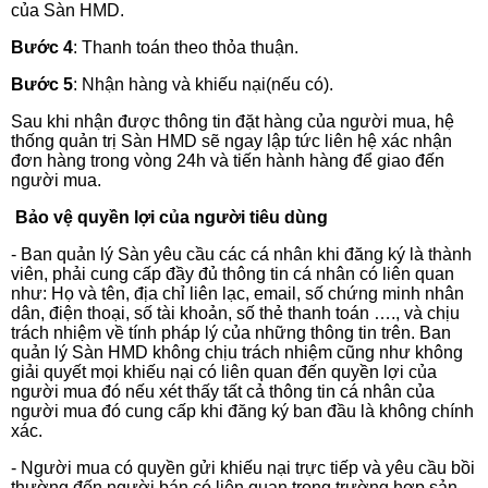
của Sàn HMD.
Bước 4
: Thanh toán theo thỏa thuận.
Bước 5
: Nhận hàng và khiếu nại(nếu có).
Sau khi nhận được thông tin đặt hàng của người mua, hệ
thống quản trị Sàn HMD sẽ ngay lập tức liên hệ xác nhận
đơn hàng trong vòng 24h và tiến hành hàng để giao đến
người mua.
Bảo vệ quyền lợi của người tiêu dùng
- Ban quản lý Sàn yêu cầu các cá nhân khi đăng ký là thành
viên, phải cung cấp đầy đủ thông tin cá nhân có liên quan
như: Họ và tên, địa chỉ liên lạc, email, số chứng minh nhân
dân, điện thoại, số tài khoản, số thẻ thanh toán …., và chịu
trách nhiệm về tính pháp lý của những thông tin trên. Ban
quản lý Sàn HMD không chịu trách nhiệm cũng như không
giải quyết mọi khiếu nại có liên quan đến quyền lợi của
người mua đó nếu xét thấy tất cả thông tin cá nhân của
người mua đó cung cấp khi đăng ký ban đầu là không chính
xác.
- Người mua có quyền gửi khiếu nại trực tiếp và yêu cầu bồi
thường đến người bán có liên quan trong trường hợp sản