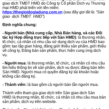
giao dịch TMĐT HMD do Công ty Cổ phần Dịch vụ Thương
mại HMD phát triển với tên miền:
https://thegioidogiadung.com.vn
(sau đây gọi tắt là:
“Sàn
giao dịch TMĐT HMD
”
)
Định nghĩa chung:
- Người bán (Nhà cung cấp, Nhà Bán hàng, và các Đối
tác ký Hợp đồng trực tiếp với Sàn HMD)
: là thương nhân,
tổ chức, cá nhân có nhu cầu sử dụng dịch vụ của HMD bao
gồm: tạo lập gian hàng, đăng giới thiệu sản phẩm, giới thiệu
về công ty, Đăng bán sản phẩm, thực hiện cung ứng dịch
vụ.
- Người mua
: là thương nhân, tổ chức, cá nhân có nhu cầu
tìm hiểu thông tin về sản phẩm, dịch vụ được đăng bán trên
Sàn HMD. Người mua có quyền đăng ký tài khoản hoặc
không cần đăng ký.
- Thành viên:
là bao gồm cả người bán lẫn người mua.
Thành viên tham gia giao dịch trên Sàn giao dịch Sàn
HMD là thương nhân, tổ chức, cá nhân có nhu cầu mua bán
sản phẩm, dịch vụ trên website.