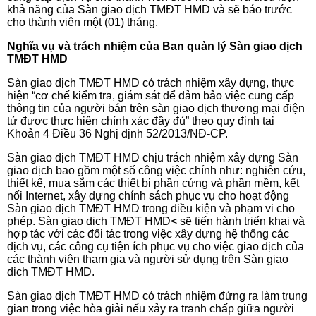
khả năng của Sàn giao dịch TMĐT HMD và sẽ báo trước
cho thành viên một (01) tháng.
Nghĩa vụ và trách nhiệm của Ban quản lý Sàn giao dịch
TMĐT HMD
Sàn giao dịch TMĐT HMD
có trách nhiệm xây dựng, thực
hiện “cơ chế kiểm tra, giám sát để đảm bảo việc cung cấp
thông tin của người bán trên sàn giao dịch thương mại điện
tử được thực hiện chính xác đầy đủ” theo quy định tại
Khoản 4 Điều 36 Nghị định 52/2013/NĐ-CP.
Sàn giao dịch TMĐT HMD chịu trách nhiệm xây dựng Sàn
giao dịch bao gồm một số công việc chính như: nghiên cứu,
thiết kế, mua sắm các thiết bị phần cứng và phần mềm, kết
nối Internet, xây dựng chính sách phục vụ cho hoạt động
Sàn giao dịch TMĐT HMD trong điều kiện và phạm vi cho
phép. Sàn giao dịch TMĐT HMD< sẽ tiến hành triển khai và
hợp tác với các đối tác trong việc xây dựng hệ thống các
dịch vụ, các công cụ tiện ích phục vụ cho việc giao dịch của
các thành viên tham gia và người sử dụng trên Sàn giao
dịch TMĐT HMD.
Sàn giao dịch TMĐT HMD
có trách nhiệm đứng ra làm trung
gian trong việc hòa giải nếu xảy ra tranh chấp giữa người