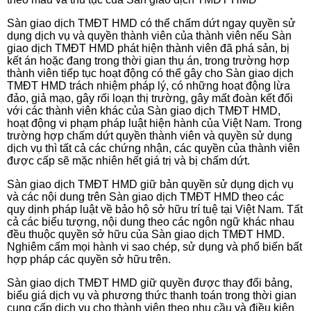
Sàn giao dịch TMĐT HMD có thể chấm dứt ngay quyền sử
dụng dịch vụ và quyền thành viên của thành viên nếu Sàn
giao dịch TMĐT HMD phát hiện thành viên đã phá sản, bị
kết án hoặc đang trong thời gian thụ án, trong trường hợp
thành viên tiếp tục hoạt động có thể gây cho Sàn giao dịch
TMĐT HMD
trách nhiệm pháp lý, có những hoạt động lừa
đảo, giả mạo, gây rối loạn thị trường, gây mất đoàn kết đối
với các thành viên khác của Sàn giao dịch TMĐT HMD,
hoạt động vi phạm pháp luật hiện hành của Việt Nam. Trong
trường hợp chấm dứt quyền thành viên và quyền sử dụng
dịch vụ thì tất cả các chứng nhận, các quyền của thành viên
được cấp sẽ mặc nhiên hết giá trị và bị chấm
dứt.
Sàn giao dịch TMĐT HMD
giữ bản quyền sử dụng dịch vụ
và các nội dung trên Sàn giao dịch TMĐT HMD
theo các
quy dịnh pháp luật về bảo hộ sở hữu trí tuệ tại Việt Nam. Tất
cả các biểu tượng, nội dung theo các ngôn ngữ khác nhau
đều thuộc quyền sở hữu của Sàn giao dịch TMĐT HMD.
Nghiêm cấm mọi hành vi sao chép, sử dụng và phổ biến bất
hợp pháp các quyền sở hữu
trên.
Sàn giao dịch TMĐT HMD giữ quyền được thay đổi bảng,
biểu giá dịch vụ và phương thức thanh toán trong thời gian
cung cấp dịch vụ cho thành viên theo nhu cầu và điều kiện