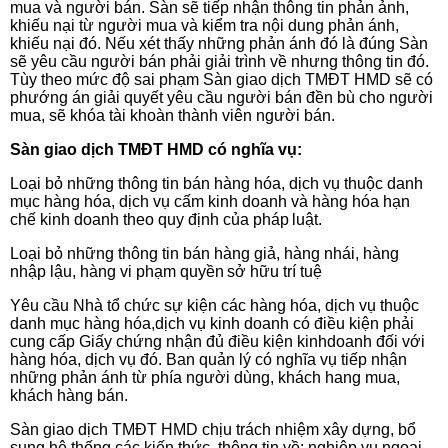
mua và người bán. Sàn sẽ tiếp nhận thông tin phản ảnh,
khiếu nại từ người mua và kiểm tra nội dung phản ánh,
khiếu nại đó. Nếu xét thấy những phản ánh đó là đúng Sàn
sẽ yêu cầu người bán phải giải trình về nhưng thông tin đó.
Tùy theo mức độ sai phạm Sàn giao dịch TMĐT HMD
sẽ có
phướng án giải quyết yêu cầu người bán đền bù cho người
mua, sẽ khóa tài khoàn thành viên người bán.
Sàn giao dịch TMĐT HMD
có nghĩa vụ:
Loại bỏ những thông tin bán hàng hóa, dịch vụ thuộc danh
mục hàng hóa, dịch vụ cấm kinh doanh và hàng hóa hạn
chế kinh doanh theo quy định của pháp
luật.
Loại bỏ những thông tin bán hàng giả, hàng nhái, hàng
nhập lậu, hàng vi phạm quyền
sở hữu trí
tuệ
Yêu cầu Nhà tổ chức sự kiện các hàng hóa, dịch vụ thuộc
danh mục hàng hóa,dịch vụ kinh doanh có điều kiện phải
cung cấp Giấy chứng nhận đủ điều kiện kinhdoanh đối với
hàng hóa, dịch vụ đó. Ban quản lý có nghĩa vụ tiếp nhận
những phản ánh từ phía người dùng, khách hang mua,
khách hàng
bán.
Sàn giao dịch TMĐT HMD chịu trách nhiệm xây dựng, bổ
sung hệ thống các kiến thức, thông tin về: nghiệp vụ ngoại