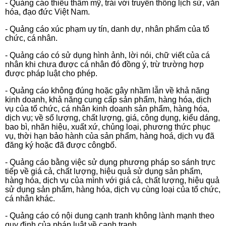
- Quảng cáo thiếu thẩm mỹ, trái với truyền thống lịch sử, văn
hóa, đạo đức Việt Nam.
- Quảng cáo xúc phạm uy tín, danh dự, nhân phẩm của tổ
chức, cá
nhân.
- Quảng cáo có sử dụng hình ảnh, lời nói, chữ viết của cá
nhân khi chưa được cá nhân đó đồng ý, trừ trường hợp
được pháp luật cho phép.
- Quảng cáo không đúng hoặc gây nhầm lẫn về khả năng
kinh doanh, khả năng cung cấp sản phẩm, hàng hóa, dịch
vụ của tổ chức, cá nhân kinh doanh sản phẩm, hàng hóa,
dịch vụ; về số lượng, chất lượng, giá, công dụng, kiểu dáng,
bao bì, nhãn hiệu, xuất xứ, chủng loại, phương thức phục
vụ, thời hạn bảo hành của sản phẩm, hàng hoá, dịch vụ đã
đăng ký hoặc đã được côngbố.
- Quảng cáo bằng việc sử dụng phương pháp so sánh trực
tiếp về giá cả, chất lượng, hiệu quả sử dụng sản phẩm,
hàng hóa, dịch vụ của mình với giá cả, chất lượng, hiệu quả
sử dụng sản phẩm, hàng hóa, dịch vụ cùng loại của tổ chức,
cá nhân khác.
- Quảng cáo có nội dung cạnh tranh không lành mạnh theo
quy định của pháp luật về cạnh tranh.