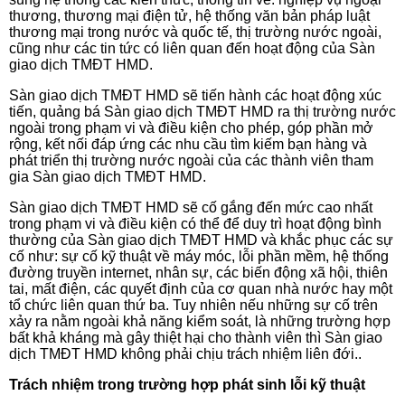
thương, thương mại điện tử, hệ thống văn bản pháp luật
thương mại trong nước và quốc tế, thị trường nước ngoài,
cũng như các tin tức có liên quan đến hoạt động của Sàn
giao dịch TMĐT HMD.
Sàn giao dịch TMĐT HMD
sẽ tiến hành các hoạt động xúc
tiến, quảng bá Sàn giao dịch TMĐT HMD
ra thị trường nước
ngoài trong phạm vi và điều kiện cho phép, góp phần mở
rộng, kết nối đáp ứng các nhu cầu tìm kiếm bạn hàng và
phát triển thị trường nước ngoài của các thành viên tham
gia Sàn giao dịch TMĐT HMD.
Sàn giao dịch TMĐT HMD
sẽ cố gắng đến mức cao nhất
trong phạm vi và điều kiện có thể để duy trì hoạt động bình
thường của Sàn giao dịch TMĐT HMD
và khắc phục các sự
cố như: sự cố kỹ thuật về máy móc, lỗi phần mềm, hệ thống
đường truyền internet, nhân sự, các biến động xã hội, thiên
tai, mất điện, các quyết định của cơ quan nhà nước hay một
tổ chức liên quan thứ ba. Tuy nhiên nếu những sự cố trên
xảy ra nằm ngoài khả năng kiểm soát, là những trường hợp
bất khả kháng mà gây thiệt hại cho thành viên thì Sàn giao
dịch TMĐT HMD
không phải chịu trách nhiệm liên đới..
Trách nhiệm trong trường hợp phát sinh lỗi kỹ thuật