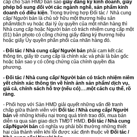
cấp cho Sàn HMD bản sao
giấy đăng ký kinh doanh, giấy
phép bổ sung đối với các ngành nghề, sản phẩm kinh
doanh có điều kiện
. Trong trường hợp Đối tác / Nhà cung
cấp/ Người bán là chủ sở hữu một thương hiệu sản
phẩm/dịch vụ hoặc đại lý ủy quyền của một nhãn hàng thì
Nhà cung cấp hoặc Người bán có trách nhiệm cung cấp một
(01) bản photo có công chứng giấy đăng ký thương hiệu
hoặc giấy Ủy quyền phân phối của nhãn hàng đó.
- Đối tác / Nhà cung cấp/ Người bán
phải cam kết các
thông tin, giấy tờ cung cấp là chính xác và phải là bản gốc
hoặc bản sao y có công chứng của chính quyền địa
phương.
- Đối tác / Nhà cung cấp/ Người bán có trách nhiệm niêm
yết chính xác thông tin về hình ảnh sản phẩm/ dịch vụ,
giá cả, chính sách hỗ trợ (nếu có)….một cách cụ thể, rõ
ràng.
- Phối hợp với Sàn HMD giải quyết những vấn đề tranh
chấp giữa thành viên với
Đối tác / Nhà cung cấp/ Người
bán
về những khiếu nại trong quá trình trao đổi, mua bán
diễn ra qua sàn giao dịch TMĐT HMD.
Đối tác / Nhà cung
cấp/Người bán
có nghĩa vụ phải bồi thường những thiết
hại của thành viên khi lỗi được xác định thuộc về
Đối tác /