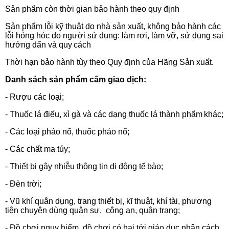
Sản phẩm còn thời gian bảo hành theo quy
định
Sản phẩm lỗi kỹ thuật do nhà sản xuất, không bảo hành các
lỗi hỏng hóc do người sử dụng: làm rơi, làm vỡ, sử dụng sai
hướng dấn và quy
cách
Thời hạn bảo hành tùy theo Quy định của Hãng Sản xuất.
Danh sách sản phẩm cấm giao dịch:
- Rượu các loại;
- Thuốc lá điếu, xì gà và các dạng thuốc lá thành phẩm
khác;
- Các loại pháo nổ, thuốc pháo nổ;
- Các chất ma
túy;
- Thiết bị gây nhiễu thông tin di động tế
bào;
- Đèn trời;
- Vũ khí quân dụng, trang thiết bị, kĩ thuật, khí tài, phương
tiện chuyên dùng quân sự, công an, quân trang;
- Đồ chơi nguy hiểm, đồ chơi có hại tới giáo dục nhân cách