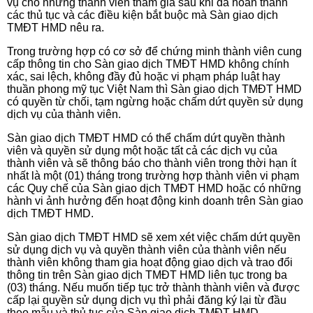
vụ cho những thành viên tham gia sau khi đã hoàn thành
các thủ tục và các điều kiện bắt buộc mà Sàn giao dịch
TMĐT HMD nêu ra.
Trong trường hợp có cơ sở để chứng minh thành viên cung
cấp thông tin cho Sàn giao dịch TMĐT HMD không chính
xác, sai lệch, không đầy đủ hoặc vi phạm pháp luật hay
thuần phong mỹ tục Việt Nam thì Sàn giao dịch TMĐT HMD
có quyền từ chối, tạm ngừng hoặc chấm dứt quyền sử dụng
dịch vụ của thành viên.
Sàn giao dịch TMĐT HMD có thể chấm dứt quyền thành
viên và quyền sử dụng một hoặc tất cả các dịch vụ của
thành viên và sẽ thông báo cho thành viên trong thời hạn ít
nhất là một (01) tháng trong trường hợp thành viên vi phạm
các Quy chế của Sàn giao dịch TMĐT HMD hoặc có những
hành vi ảnh hưởng đến hoạt động kinh doanh trên Sàn giao
dịch TMĐT HMD.
Sàn giao dịch TMĐT HMD sẽ xem xét việc chấm dứt quyền
sử dụng dịch vụ và quyền thành viên của thành viên nếu
thành viên không tham gia hoạt động giao dịch và trao đổi
thông tin trên Sàn giao dịch TMĐT HMD liên tục trong ba
(03) tháng. Nếu muốn tiếp tục trở thành thành viên và được
cấp lại quyền sử dụng dịch vụ thì phải đăng ký lại từ đầu
theo mẫu và thủ tục của Sàn giao dịch TMĐT HMD