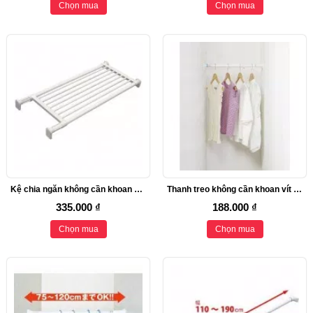
Chọn mua
Chọn mua
Kệ chia ngăn không cần khoan vít Heian 73cm kéo dài 112cm (M4)
Thanh treo không cần khoan vít Heian (đế vuông,50cm đến 75cm)
335.000 ₫
188.000 ₫
Chọn mua
Chọn mua