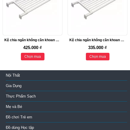
Kệ chia ngăn không cần khoan vít Heian, 108cm kéo dài 147cm (M2)
Kệ chia ngăn không cần khoan vít Heian, 73cm kéo dài 112cm (M1)
425.000 ₫
335.000 ₫
Chọn mua
Chọn mua
Nội Thất
Gia Dụng
Thực Phẩm Sạch
Mẹ và Bé
Đồ chơi Trẻ em
Đồ dùng Học tập