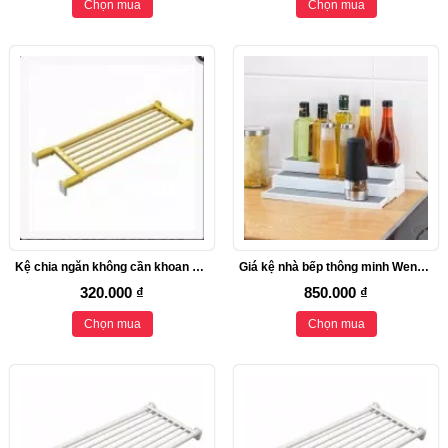
Chọn mua
Chọn mua
Kệ chia ngăn không cần khoan vít Heian màu nâu, 73cm kéo dài 112cm (M1)
Giá kệ nhà bếp thông minh Wenko 3 tầng
320.000 ₫
850.000 ₫
Chọn mua
Chọn mua