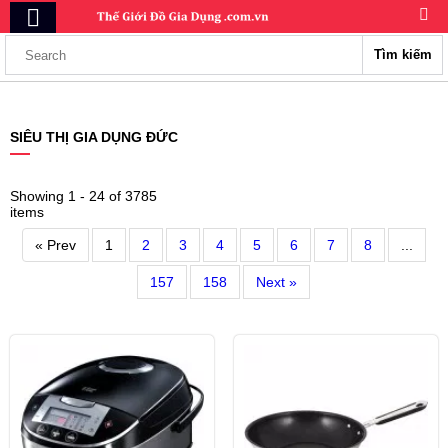
Tìm kiếm
SIÊU THỊ GIA DỤNG ĐỨC
Showing 1 - 24 of 3785
items
« Prev
1
2
3
4
5
6
7
8
...
157
158
Next »