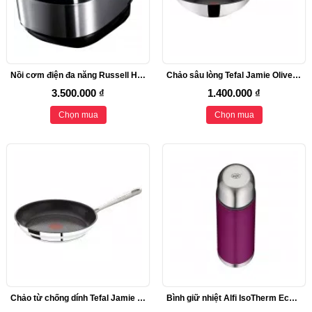
Nồi cơm điện đa năng Russell Hobbs 21850, 5L
Chảo sâu lòng Tefal Jamie Oliver E79219, 28cm
3.500.000 ₫
1.400.000 ₫
Chọn mua
Chọn mua
Chảo từ chống dính Tefal Jamie Oliver 24cm
Bình giữ nhiệt Alfi IsoTherm Eco, màu tím, dung tích 750ml