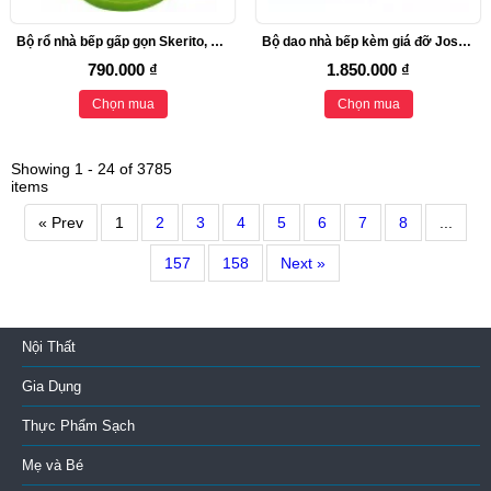
Bộ rổ nhà bếp gấp gọn Skerito, 3 chiếc
Bộ dao nhà bếp kèm giá đỡ Joseph Joseph Duo 5 món
790.000 ₫
1.850.000 ₫
Chọn mua
Chọn mua
Showing 1 - 24 of 3785
items
« Prev
1
2
3
4
5
6
7
8
...
157
158
Next »
Nội Thất
Gia Dụng
Thực Phẩm Sạch
Mẹ và Bé