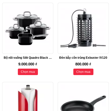
Bộ nồi vuông Silit Quadro Black 4 món, chống dính, vung kính
Đèn bẫy côn trùng Exbuster IV120
9.000.000 ₫
800.000 ₫
Chọn mua
Chọn mua