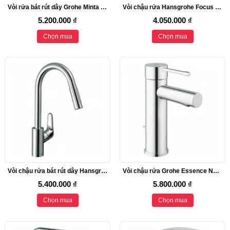
Vòi rửa bát rút dây Grohe Minta 32168000
Vòi chậu rửa Hansgrohe Focus 230 31531000
5.200.000 ₫
4.050.000 ₫
Chọn mua
Chọn mua
Vòi chậu rửa bát rút dây Hansgrohe Focus 31815000
Vòi chậu rửa Grohe Essence New S-Size 32898001
5.400.000 ₫
5.800.000 ₫
Chọn mua
Chọn mua