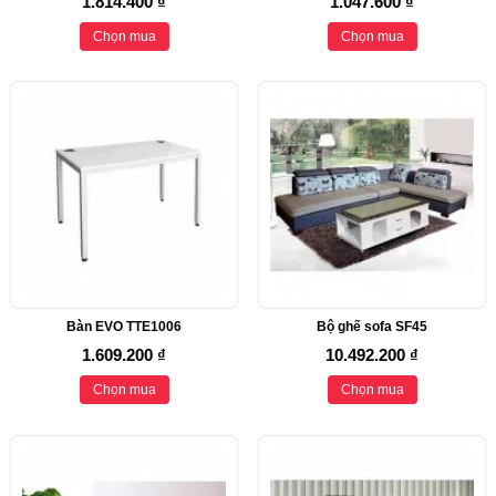
1.814.400 ₫
1.047.600 ₫
Chọn mua
Chọn mua
Bàn EVO TTE1006
Bộ ghế sofa SF45
1.609.200 ₫
10.492.200 ₫
Chọn mua
Chọn mua