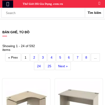
Tìm kiếm
BÀN GHẾ, TỦ ĐỒ
Showing 1 - 24 of 592
items
« Prev
1
2
3
4
5
6
7
8
...
24
25
Next »