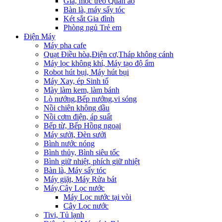
Giá, móc treo Quần áo
Bàn là, máy sấy tóc
Két sắt Gia đình
Phòng ngủ Trẻ em
Điện Máy
Máy pha cafe
Quạt Điều hòa,Điện cơ,Tháp không cánh
Máy lọc không khí, Máy tạo độ ẩm
Robot hút bụi, Máy hút bụi
Máy Xay, ép Sinh tố
Mày làm kem, làm bánh
Lò nướng,Bếp nướng,vi sóng
Nồi chiên không dầu
Nồi cơm điện, áp suất
Bếp từ, Bếp Hồng ngoại
Máy sưởi, Đèn sưởi
Bình nước nóng
Bình thủy, Bình siêu tốc
Bình giữ nhiệt, phích giữ nhiệt
Bàn là, Máy sấy tóc
Máy giặt, Máy Rửa bát
Máy,Cây Lọc nước
Máy Lọc nước tại vòi
Cây Lọc nước
Tivi, Tủ lạnh