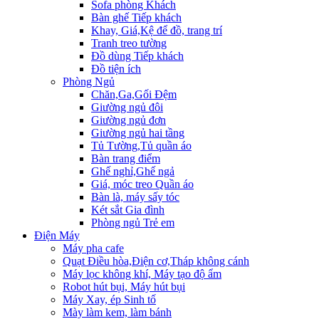
Sofa phòng Khách
Bàn ghế Tiếp khách
Khay, Giá,Kệ để đồ, trang trí
Tranh treo tường
Đồ dùng Tiếp khách
Đồ tiện ích
Phòng Ngủ
Chăn,Ga,Gối Đệm
Giường ngủ đôi
Giường ngủ đơn
Giường ngủ hai tầng
Tủ Tường,Tủ quần áo
Bàn trang điểm
Ghế nghỉ,Ghế ngả
Giá, móc treo Quần áo
Bàn là, máy sấy tóc
Két sắt Gia đình
Phòng ngủ Trẻ em
Điện Máy
Máy pha cafe
Quạt Điều hòa,Điện cơ,Tháp không cánh
Máy lọc không khí, Máy tạo độ ẩm
Robot hút bụi, Máy hút bụi
Máy Xay, ép Sinh tố
Mày làm kem, làm bánh