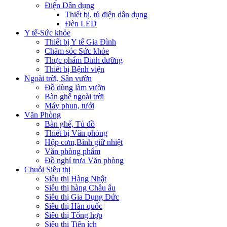
Điện Dân dụng
Thiết bị, tủ điện dân dụng
Đèn LED
Y tế-Sức khỏe
Thiết bị Y tế Gia Đình
Chăm sóc Sức khỏe
Thực phẩm Dinh dưỡng
Thiết bị Bệnh viện
Ngoài trời, Sân vườn
Đồ dùng làm vườn
Bàn ghế ngoài trời
Máy phun, tưới
Văn Phòng
Bàn ghế, Tủ đồ
Thiết bị Văn phòng
Hộp cơm,Bình giữ nhiệt
Văn phòng phẩm
Đồ nghỉ trưa Văn phòng
Chuỗi Siêu thị
Siêu thị Hàng Nhật
Siêu thị hàng Châu âu
Siêu thị Gia Dụng Đức
Siêu thị Hàn quốc
Siêu thị Tổng hợp
Siêu thị Tiện ích