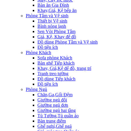
Bàn ăn Gia Đình
Khay,Giá, Kệ bếp ăn
Phòng Tắm và Vệ sinh
Thiết bị Vệ sinh
Bình nóng lạnh
Sen Vòi Phòng Tắm
Giá, Kệ, Khay để đồ
Đồ dùng Phòng Tắm và Vệ sinh
Đồ tiện ích
Phòng Khách
Sofa phòng Khách
Bàn ghế Tiếp khách
Khay, Giá,Kệ để đồ, trang trí
Tranh treo tường
Đồ dùng Tiếp khách
Đồ tiện ích
Phòng Ngủ
Chăn,Ga,Gối Đệm
Giường ngủ đôi
Giường ngủ đơn
Giường ngủ hai tầng
Tủ Tường,Tủ quần áo
Bàn trang điểm
Ghế nghỉ,Ghế ngả