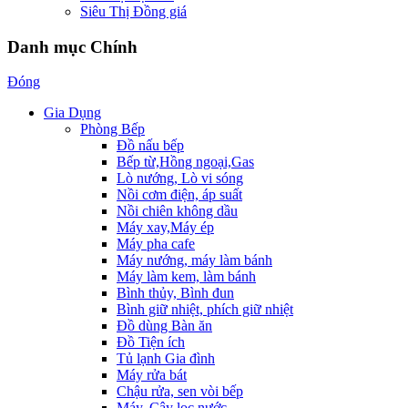
Siêu Thị Đồng giá
Danh mục Chính
Đóng
Gia Dụng
Phòng Bếp
Đồ nấu bếp
Bếp từ,Hồng ngoại,Gas
Lò nướng, Lò vi sóng
Nồi cơm điện, áp suất
Nồi chiên không dầu
Máy xay,Máy ép
Máy pha cafe
Máy nướng, máy làm bánh
Máy làm kem, làm bánh
Bình thủy, Bình đun
Bình giữ nhiệt, phích giữ nhiệt
Đồ dùng Bàn ăn
Đồ Tiện ích
Tủ lạnh Gia đình
Máy rửa bát
Chậu rửa, sen vòi bếp
Máy, Cây lọc nước