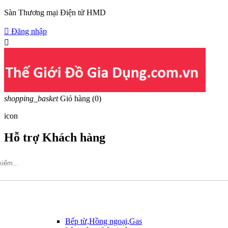
Sàn Thương mại Điện tử HMD

Đăng nhập

shopping_basket
Giỏ hàng
(0)
icon
Hỗ trợ Khách hàng
Hotline: 09317.456.44
Bếp từ,Hồng ngoại,Gas