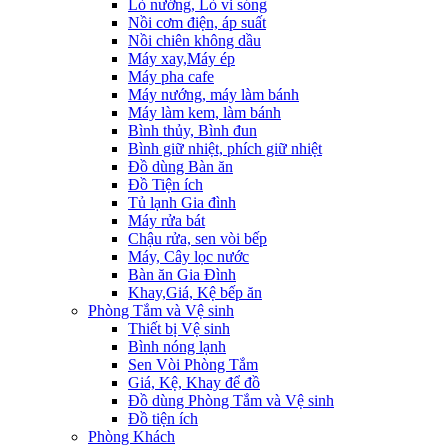
Lò nướng, Lò vi sóng
Nồi cơm điện, áp suất
Nồi chiên không dầu
Máy xay,Máy ép
Máy pha cafe
Máy nướng, máy làm bánh
Máy làm kem, làm bánh
Bình thủy, Bình đun
Bình giữ nhiệt, phích giữ nhiệt
Đồ dùng Bàn ăn
Đồ Tiện ích
Tủ lạnh Gia đình
Máy rửa bát
Chậu rửa, sen vòi bếp
Máy, Cây lọc nước
Bàn ăn Gia Đình
Khay,Giá, Kệ bếp ăn
Phòng Tắm và Vệ sinh
Thiết bị Vệ sinh
Bình nóng lạnh
Sen Vòi Phòng Tắm
Giá, Kệ, Khay để đồ
Đồ dùng Phòng Tắm và Vệ sinh
Đồ tiện ích
Phòng Khách