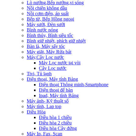
Lò nướng,Bếp nướng,vi sóng
Nồi chiên không dầu
Nồi cơm điện, áp suất
Bếp từ, Bếp Hồng ngoại
Máy sưởi, Đèn sưởi
Bình nước nóng
Bình thủy, Bình siêu tốc
Bình giữ nhiệt, phích giữ nhiệt
Bàn là, Máy sấy tóc
Máy giặt, Máy Rửa bát
Máy,Cây Lọc nước
Máy Lọc nước tại vòi
Cây Lọc nước
Tivi, Tủ lạnh
Điện thoại, Máy tính Bảng
Điện thoại Thông minh-Smartphone
Điện thoại để bàn
Ipad, Máy tính Bảng
Máy ảnh- Kỹ thuật số
Máy tính, Lap top
Điều Hòa
Điều hòa 1 chiều
Điều hòa 2 chiều
Điều hòa Cây đứng
Máy In, Fax, Scan