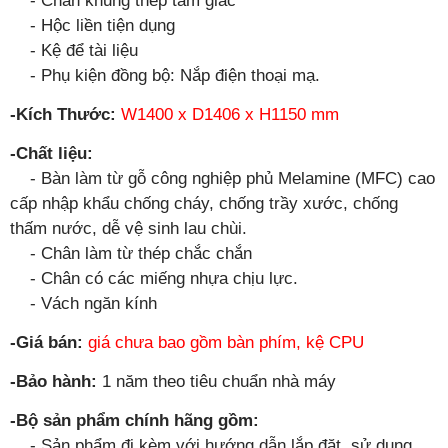
- Chân khung thép tam giác
- Hộc liền tiện dụng
- Kệ để tài liệu
- Phụ kiện đồng bộ: Nắp điện thoại mạ.
-Kích Thước:
W1400 x D1406 x H1150 mm
-Chất liệu:
- Bàn làm từ gỗ công nghiệp phủ Melamine (MFC) cao
cấp nhập khẩu chống cháy, chống trầy xước, chống
thấm nước, dễ vệ sinh lau chùi.
- Chân làm từ thép chắc chắn
- Chân có các miếng nhựa chịu lực.
- Vách ngăn kính
-Giá bán:
giá chưa bao gồm bàn phím, kệ CPU
-Bảo hành:
1 năm theo tiêu chuẩn nhà máy
-Bộ sản phẩm chính hãng gồm:
- Sản phẩm đi kèm với hướng dẫn lắp đặt, sử dụng.