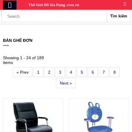
Tìm kiếm
BÀN GHẾ ĐƠN
Showing 1 - 24 of 189
items
« Prev
1
2
3
4
5
6
7
8
Next »