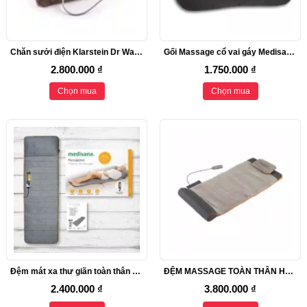
Chăn sưởi điện Klarstein Dr Watson, XL 180x130cm
Gối Massage cổ vai gáy Medisana Shiatsu MC840
2.800.000 ₫
1.750.000 ₫
Chọn mua
Chọn mua
Đệm mát xa thư giãn toàn thân Medisana MM825
ĐỆM MASSAGE TOÀN THÂN HOMEDICS YMM-1500-EU
2.400.000 ₫
3.800.000 ₫