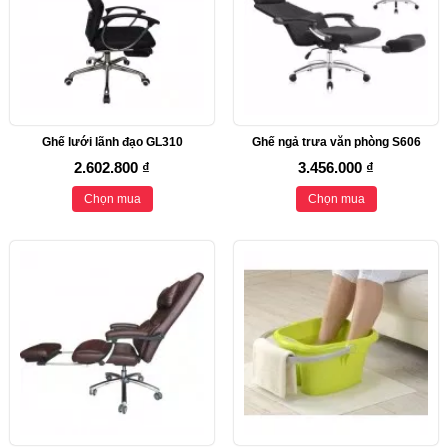
Ghế lưới lãnh đạo GL310
Ghế ngả trưa văn phòng S606
2.602.800 ₫
3.456.000 ₫
Chọn mua
Chọn mua