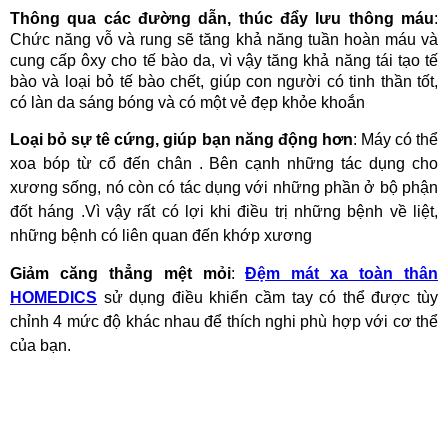
Thông qua các đường dẫn, thúc đẩy lưu thông máu
:
Chức năng vỗ và rung sẽ tăng khả năng tuần hoàn máu và
cung cấp ôxy cho tế bào da, vì vậy tăng khả năng tái tạo tế
bào và loại bỏ tế bào chết, giúp con người có tinh thần tốt,
có làn da sáng bóng và có một vẻ đẹp khỏe khoắn
Loại bỏ sự tê cứng, giúp bạn năng động hơn
: Máy có thể
xoa bóp từ cổ đến chân . Bên cạnh những tác dụng cho
xương sống, nó còn có tác dụng với những phần ở bộ phận
đốt háng .Vì vậy rất có lợi khi điều trị những bệnh về liệt,
những bệnh có liên quan đến khớp xương
Giảm căng thẳng mệt mỏi
:
Đệm mát xa toàn thân
HOMEDICS
sử dụng điều khiển cầm tay có thể được tùy
chỉnh 4 mức độ khác nhau để thích nghi phù hợp với cơ thể
của bạn.