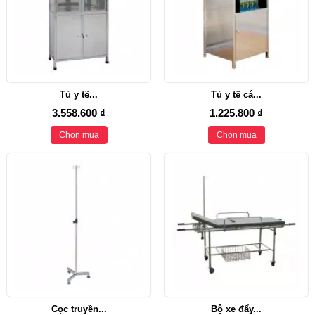
Tủ y tế...
Tủ y tế cá...
3.558.600 ₫
1.225.800 ₫
Chọn mua
Chọn mua
Cọc truyền...
Bộ xe đẩy...