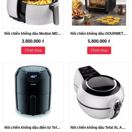
Nồi chiên không dầu Medion MD 18290, XXL, màn hình kỹ thuật số
Nồi chiên không dầu GOURMETmaxx 02095, Lò nướng đối lưu mini 9L
3.800.000 ₫
5.800.000 ₫
Chọn mua
Chọn mua
Nồi chiên không dầu điện tử Tefal EY401840, dung tích 4,2 lít
Nồi chiên không dầu Tefal XL AH9600