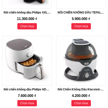
Nồi chiên không dầu Philips XXL HD9861/99
NỒI CHIÊN KHÔNG DẦU TEFAL AH9808 ACTIFRY SMART XL
11.300.000 ₫
5.900.000 ₫
Chọn mua
Chọn mua
Nồi chiên không dầu Philips HD9750/90 Airfryer XXL
Nồi Chiên Không Dầu Klarstein VitAir Swing TK20-90500-ViSwW
7.600.000 ₫
4.200.000 ₫
Chọn mua
Chọn mua