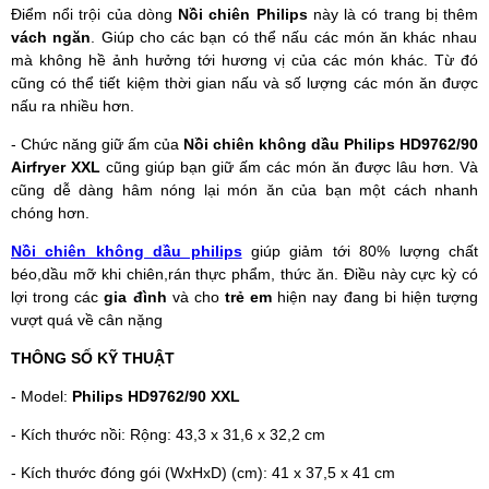
Điểm nổi trội của dòng
Nồi chiên Philips
này là có trang bị thêm
vách ngăn
. Giúp cho các bạn có thể nấu các món ăn khác nhau
mà không hề ảnh hưởng tới hương vị của các món khác. Từ đó
cũng có thể tiết kiệm thời gian nấu và số lượng các món ăn được
nấu ra nhiều hơn.
- Chức năng giữ ấm của
Nồi chiên không dầu Philips
HD9762/90
Airfryer XXL
cũng giúp bạn giữ ấm các món ăn được lâu hơn. Và
cũng dễ dàng hâm nóng lại món ăn của bạn một cách nhanh
chóng hơn.
Nồi chiên không dầu philips
giúp giảm tới 80% lượng chất
béo,dầu mỡ khi chiên,rán thực phẩm, thức ăn. Điều này cực kỳ có
lợi trong các
gia đình
và cho
trẻ em
hiện nay đang bi hiện tượng
vượt quá về cân nặng
THÔNG SỐ KỸ THUẬT
- Model:
Philips HD9762/90 XXL
- Kích thước nồi: Rộng: 43,3 x 31,6 x 32,2 cm
- Kích thước đóng gói (WxHxD) (cm): 41 x 37,5 x 41 cm