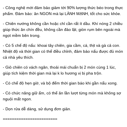
- Công nghệ mới đảm bảo giảm tới 90% lượng thức béo trong thực
phẩm. Đảm bảo: ăn NGON mà lại LÀNH MẠNH, tốt cho sức khỏe.
- Chiên nướng không cần hoặc chỉ cần rất ít dầu. Khí nóng 2 chiều
giúp thức ăn chín đều, không cần đảo lật, giòn rụm bên ngoài mà
ngọt mềm bên trong.
- Có 5 chế độ nấu: khoai tây chiên, gia cầm, cá, thịt và gà cả con.
Nhiệt độ và thời gian có thể điều chỉnh, đảm bảo nấu được đủ món
cả nhà yêu thích.
- Giỏ chiên có vách ngăn, thoải mái chuẩn bị 2 món cùng 1 lúc,
giúp tích kiệm thời gian mà lại k lo hương vị bị pha trộn.
- Có chế độ hẹn giờ, và bộ đếm thời gian báo khi gần nấu xong.
- Có chức năng giữ ấm, có thể ăn lần lượt từng món mà không sợ
nguội mất ngon.
- Dọn rửa dễ dàng, sử dụng đơn giản.
========================