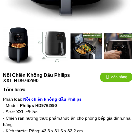
Nồi Chiên Không Dầu Philips
còn hàng
XXL HD9762/90
Tóm lược
Phân loại:
Nồi chiên không dầu Philips
- Model:
Philips HD9762/90
- Size:
XXL
,cỡ lớn
- Chiên rán nướng thực phẩm,thức ăn cho phòng bếp gia đình,nhà
hàng...
- Kích thước: Rộng: 43,3 x 31,6 x 32,2 cm