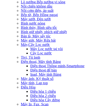
Lò nướng,Bếp nướng,vi sóng
Nồi chiên không dầu
Nồi cơm điện, áp suất
Bếp từ, Bếp Hồng ngoại
Máy sưởi, Đèn sưởi
Bình nước nóng
Bình thủy, Bình siêu tốc
Bình giữ nhiệt, phích giữ nhiệt
Bàn là, Máy sấy tóc
Máy giặt, Máy Rửa bát
Máy,Cây Lọc nước
Máy Lọc nước tại vòi
Cây Lọc nước
Tivi, Tủ lạnh
Điện thoại, Máy tính Bảng
Điện thoại Thông minh-Smartphone
Điện thoại để bàn
Ipad, Máy tính Bảng
Máy ảnh- Kỹ thuật số
Máy tính, Lap top
Điều Hòa
Điều hòa 1 chiều
Điều hòa 2 chiều
Điều hòa Cây đứng
Máy In, Fax, Scan