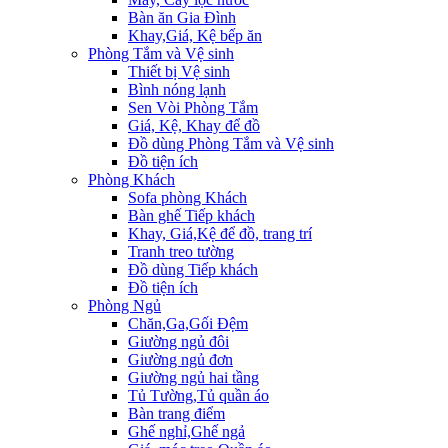
Bàn ăn Gia Đình
Khay,Giá, Kệ bếp ăn
Phòng Tắm và Vệ sinh
Thiết bị Vệ sinh
Bình nóng lạnh
Sen Vòi Phòng Tắm
Giá, Kệ, Khay để đồ
Đồ dùng Phòng Tắm và Vệ sinh
Đồ tiện ích
Phòng Khách
Sofa phòng Khách
Bàn ghế Tiếp khách
Khay, Giá,Kệ để đồ, trang trí
Tranh treo tường
Đồ dùng Tiếp khách
Đồ tiện ích
Phòng Ngủ
Chăn,Ga,Gối Đệm
Giường ngủ đôi
Giường ngủ đơn
Giường ngủ hai tầng
Tủ Tường,Tủ quần áo
Bàn trang điểm
Ghế nghỉ,Ghế ngả