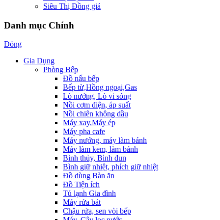
Siêu Thị Đồng giá
Danh mục Chính
Đóng
Gia Dụng
Phòng Bếp
Đồ nấu bếp
Bếp từ,Hồng ngoại,Gas
Lò nướng, Lò vi sóng
Nồi cơm điện, áp suất
Nồi chiên không dầu
Máy xay,Máy ép
Máy pha cafe
Máy nướng, máy làm bánh
Máy làm kem, làm bánh
Bình thủy, Bình đun
Bình giữ nhiệt, phích giữ nhiệt
Đồ dùng Bàn ăn
Đồ Tiện ích
Tủ lạnh Gia đình
Máy rửa bát
Chậu rửa, sen vòi bếp
Máy, Cây lọc nước