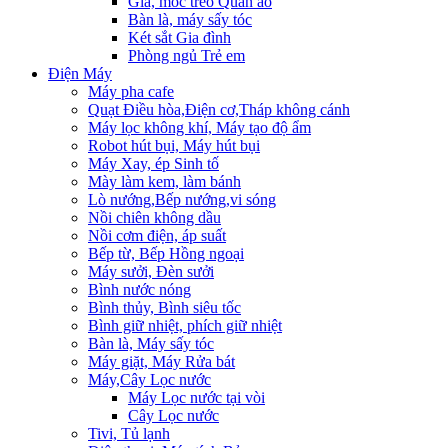
Giá, móc treo Quần áo
Bàn là, máy sấy tóc
Két sắt Gia đình
Phòng ngủ Trẻ em
Điện Máy
Máy pha cafe
Quạt Điều hòa,Điện cơ,Tháp không cánh
Máy lọc không khí, Máy tạo độ ẩm
Robot hút bụi, Máy hút bụi
Máy Xay, ép Sinh tố
Mày làm kem, làm bánh
Lò nướng,Bếp nướng,vi sóng
Nồi chiên không dầu
Nồi cơm điện, áp suất
Bếp từ, Bếp Hồng ngoại
Máy sưởi, Đèn sưởi
Bình nước nóng
Bình thủy, Bình siêu tốc
Bình giữ nhiệt, phích giữ nhiệt
Bàn là, Máy sấy tóc
Máy giặt, Máy Rửa bát
Máy,Cây Lọc nước
Máy Lọc nước tại vòi
Cây Lọc nước
Tivi, Tủ lạnh