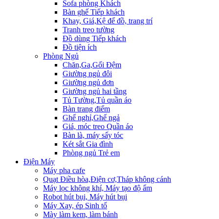
Sofa phòng Khách
Bàn ghế Tiếp khách
Khay, Giá,Kệ để đồ, trang trí
Tranh treo tường
Đồ dùng Tiếp khách
Đồ tiện ích
Phòng Ngủ
Chăn,Ga,Gối Đệm
Giường ngủ đôi
Giường ngủ đơn
Giường ngủ hai tầng
Tủ Tường,Tủ quần áo
Bàn trang điểm
Ghế nghỉ,Ghế ngả
Giá, móc treo Quần áo
Bàn là, máy sấy tóc
Két sắt Gia đình
Phòng ngủ Trẻ em
Điện Máy
Máy pha cafe
Quạt Điều hòa,Điện cơ,Tháp không cánh
Máy lọc không khí, Máy tạo độ ẩm
Robot hút bụi, Máy hút bụi
Máy Xay, ép Sinh tố
Mày làm kem, làm bánh