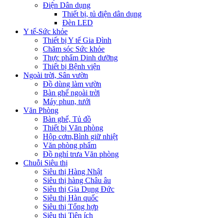
Điện Dân dụng
Thiết bị, tủ điện dân dụng
Đèn LED
Y tế-Sức khỏe
Thiết bị Y tế Gia Đình
Chăm sóc Sức khỏe
Thực phẩm Dinh dưỡng
Thiết bị Bệnh viện
Ngoài trời, Sân vườn
Đồ dùng làm vườn
Bàn ghế ngoài trời
Máy phun, tưới
Văn Phòng
Bàn ghế, Tủ đồ
Thiết bị Văn phòng
Hộp cơm,Bình giữ nhiệt
Văn phòng phẩm
Đồ nghỉ trưa Văn phòng
Chuỗi Siêu thị
Siêu thị Hàng Nhật
Siêu thị hàng Châu âu
Siêu thị Gia Dụng Đức
Siêu thị Hàn quốc
Siêu thị Tổng hợp
Siêu thị Tiện ích