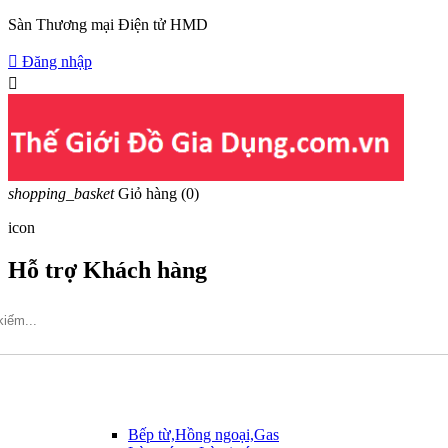
Sàn Thương mại Điện tử HMD

Đăng nhập

shopping_basket
Giỏ hàng
(0)
icon
Hỗ trợ Khách hàng
Hotline: 09317.456.44
Bếp từ,Hồng ngoại,Gas