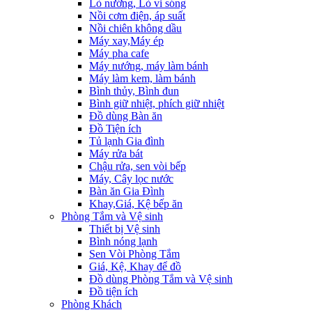
Lò nướng, Lò vi sóng
Nồi cơm điện, áp suất
Nồi chiên không dầu
Máy xay,Máy ép
Máy pha cafe
Máy nướng, máy làm bánh
Máy làm kem, làm bánh
Bình thủy, Bình đun
Bình giữ nhiệt, phích giữ nhiệt
Đồ dùng Bàn ăn
Đồ Tiện ích
Tủ lạnh Gia đình
Máy rửa bát
Chậu rửa, sen vòi bếp
Máy, Cây lọc nước
Bàn ăn Gia Đình
Khay,Giá, Kệ bếp ăn
Phòng Tắm và Vệ sinh
Thiết bị Vệ sinh
Bình nóng lạnh
Sen Vòi Phòng Tắm
Giá, Kệ, Khay để đồ
Đồ dùng Phòng Tắm và Vệ sinh
Đồ tiện ích
Phòng Khách