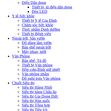
Điện Dân dụng
Thiết bị, tủ điện dân dụng
Đèn LED
Y tế-Sức khỏe
Thiết bị Y tế Gia Đình
Chăm sóc Sức khỏe
Thực phẩm Dinh dưỡng
Thiết bị Bệnh viện
Ngoài trời, Sân vườn
Đồ dùng làm vườn
Bàn ghế ngoài trời
Máy phun, tưới
Văn Phòng
Bàn ghế, Tủ đồ
Thiết bị Văn phòng
Hộp cơm,Bình giữ nhiệt
Văn phòng phẩm
Đồ nghỉ trưa Văn phòng
Chuỗi Siêu thị
Siêu thị Hàng Nhật
Siêu thị hàng Châu âu
Siêu thị Gia Dụng Đức
Siêu thị Hàn quốc
Siêu thị Tổng hợp
Siêu thị Tiện ích