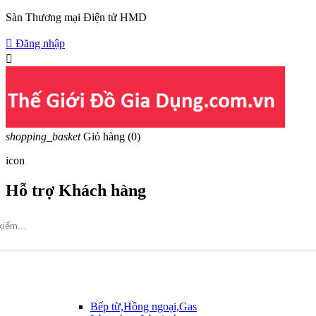
Sàn Thương mại Điện tử HMD

Đăng nhập

shopping_basket
Giỏ hàng
(0)
icon
Hỗ trợ Khách hàng
Hotline: 09317.456.44
Bếp từ,Hồng ngoại,Gas