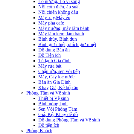
Lò nướng, Lò vi sóng
Nồi cơm điện, áp suất
Nồi chiên không dầu
Máy xay,Máy ép
Máy pha cafe
Máy nướng, máy làm bánh
Máy làm kem, làm bánh
Bình thủy, Bình đun
Bình giữ nhiệt, phích giữ nhiệt
Đồ dùng Bàn ăn
Đồ Tiện ích
Tủ lạnh Gia đình
Máy rửa bát
Chậu rửa, sen vòi bếp
Máy, Cây lọc nước
Bàn ăn Gia Đình
Khay,Giá, Kệ bếp ăn
Phòng Tắm và Vệ sinh
Thiết bị Vệ sinh
Bình nóng lạnh
Sen Vòi Phòng Tắm
Giá, Kệ, Khay để đồ
Đồ dùng Phòng Tắm và Vệ sinh
Đồ tiện ích
Phòng Khách