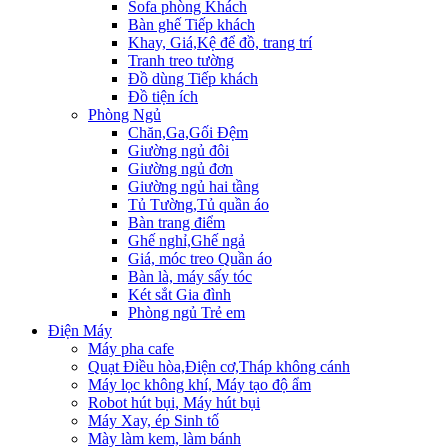
Sofa phòng Khách
Bàn ghế Tiếp khách
Khay, Giá,Kệ để đồ, trang trí
Tranh treo tường
Đồ dùng Tiếp khách
Đồ tiện ích
Phòng Ngủ
Chăn,Ga,Gối Đệm
Giường ngủ đôi
Giường ngủ đơn
Giường ngủ hai tầng
Tủ Tường,Tủ quần áo
Bàn trang điểm
Ghế nghỉ,Ghế ngả
Giá, móc treo Quần áo
Bàn là, máy sấy tóc
Két sắt Gia đình
Phòng ngủ Trẻ em
Điện Máy
Máy pha cafe
Quạt Điều hòa,Điện cơ,Tháp không cánh
Máy lọc không khí, Máy tạo độ ẩm
Robot hút bụi, Máy hút bụi
Máy Xay, ép Sinh tố
Mày làm kem, làm bánh