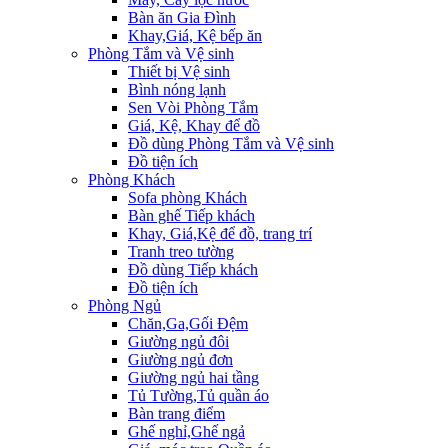
Bàn ăn Gia Đình
Khay,Giá, Kệ bếp ăn
Phòng Tắm và Vệ sinh
Thiết bị Vệ sinh
Bình nóng lạnh
Sen Vòi Phòng Tắm
Giá, Kệ, Khay để đồ
Đồ dùng Phòng Tắm và Vệ sinh
Đồ tiện ích
Phòng Khách
Sofa phòng Khách
Bàn ghế Tiếp khách
Khay, Giá,Kệ để đồ, trang trí
Tranh treo tường
Đồ dùng Tiếp khách
Đồ tiện ích
Phòng Ngủ
Chăn,Ga,Gối Đệm
Giường ngủ đôi
Giường ngủ đơn
Giường ngủ hai tầng
Tủ Tường,Tủ quần áo
Bàn trang điểm
Ghế nghỉ,Ghế ngả