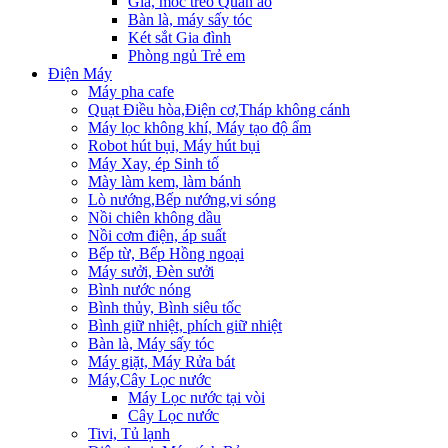
Giá, móc treo Quần áo
Bàn là, máy sấy tóc
Két sắt Gia đình
Phòng ngủ Trẻ em
Điện Máy
Máy pha cafe
Quạt Điều hòa,Điện cơ,Tháp không cánh
Máy lọc không khí, Máy tạo độ ẩm
Robot hút bụi, Máy hút bụi
Máy Xay, ép Sinh tố
Mày làm kem, làm bánh
Lò nướng,Bếp nướng,vi sóng
Nồi chiên không dầu
Nồi cơm điện, áp suất
Bếp từ, Bếp Hồng ngoại
Máy sưởi, Đèn sưởi
Bình nước nóng
Bình thủy, Bình siêu tốc
Bình giữ nhiệt, phích giữ nhiệt
Bàn là, Máy sấy tóc
Máy giặt, Máy Rửa bát
Máy,Cây Lọc nước
Máy Lọc nước tại vòi
Cây Lọc nước
Tivi, Tủ lạnh