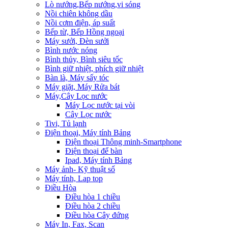
Lò nướng,Bếp nướng,vi sóng
Nồi chiên không dầu
Nồi cơm điện, áp suất
Bếp từ, Bếp Hồng ngoại
Máy sưởi, Đèn sưởi
Bình nước nóng
Bình thủy, Bình siêu tốc
Bình giữ nhiệt, phích giữ nhiệt
Bàn là, Máy sấy tóc
Máy giặt, Máy Rửa bát
Máy,Cây Lọc nước
Máy Lọc nước tại vòi
Cây Lọc nước
Tivi, Tủ lạnh
Điện thoại, Máy tính Bảng
Điện thoại Thông minh-Smartphone
Điện thoại để bàn
Ipad, Máy tính Bảng
Máy ảnh- Kỹ thuật số
Máy tính, Lap top
Điều Hòa
Điều hòa 1 chiều
Điều hòa 2 chiều
Điều hòa Cây đứng
Máy In, Fax, Scan