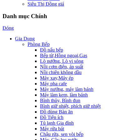
Siêu Thị Đồng giá
Danh mục Chính
Đóng
Gia Dụng
Phòng Bếp
Đồ nấu bếp
Bếp từ,Hồng ngoại,Gas
Lò nướng, Lò vi sóng
Nồi cơm điện, áp suất
Nồi chiên không dầu
Máy xay,Máy ép
Máy pha cafe
Máy nướng, máy làm bánh
Máy làm kem, làm bánh
Bình thủy, Bình đun
Bình giữ nhiệt, phích giữ nhiệt
Đồ dùng Bàn ăn
Đồ Tiện ích
Tủ lạnh Gia đình
Máy rửa bát
Chậu rửa, sen vòi bếp
Máy, Cây lọc nước