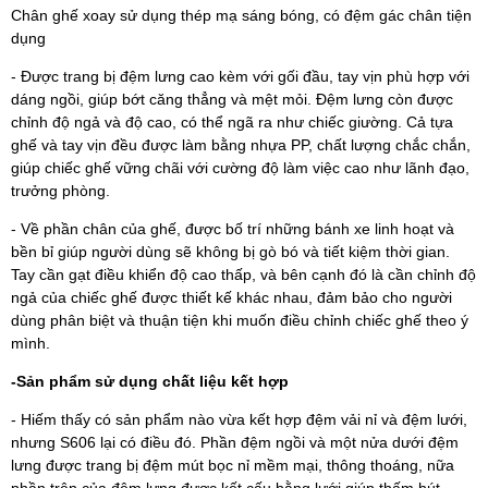
Chân ghế xoay sử dụng thép mạ sáng bóng, có đệm gác chân tiện
dụng
- Được trang bị đệm lưng cao kèm với gối đầu, tay vịn phù hợp với
dáng ngồi, giúp bớt căng thẳng và mệt mỏi. Đệm lưng còn được
chỉnh độ ngả và độ cao, có thể ngã ra như chiếc giường. Cả tựa
ghế và tay vịn đều được làm bằng nhựa PP, chất lượng chắc chắn,
giúp chiếc ghế vững chãi với cường độ làm việc cao như lãnh đạo,
trưởng phòng.
- Về phần chân của ghế, được bố trí những bánh xe linh hoạt và
bền bỉ giúp người dùng sẽ không bị gò bó và tiết kiệm thời gian.
Tay cần gạt điều khiển độ cao thấp, và bên cạnh đó là cần chỉnh độ
ngả của chiếc ghế được thiết kế khác nhau, đảm bảo cho người
dùng phân biệt và thuận tiện khi muốn điều chỉnh chiếc ghế theo ý
mình.
-Sản phẩm sử dụng chất liệu kết hợp
- Hiếm thấy có sản phẩm nào vừa kết hợp đệm vải nỉ và đệm lưới,
nhưng S606 lại có điều đó. Phần đệm ngồi và một nửa dưới đệm
lưng được trang bị đệm mút bọc nỉ mềm mại, thông thoáng, nữa
phần trên của đệm lưng được kết cấu bằng lưới giúp thấm hút