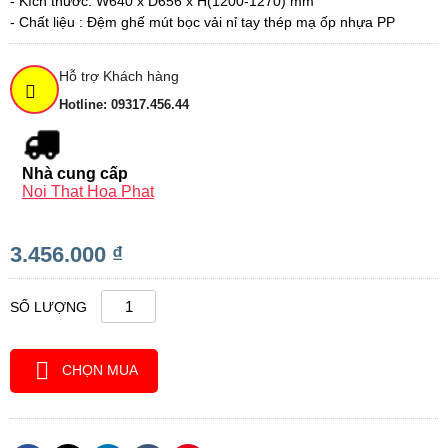
- Kích thước: W640 x D656 x H(1200-1270) mm
- Chất liệu : Đệm ghế mút bọc vải nỉ tay thép mạ ốp nhựa PP
Hỗ trợ Khách hàng
Hotline: 09317.456.44
Nhà cung cấp
Noi That Hoa Phat
3.456.000 ₫
SỐ LƯỢNG
CHỌN MUA