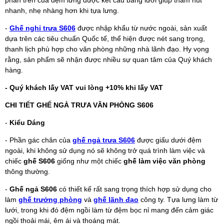
nhanh, nhẹ nhàng hơn khi tựa lưng.
-
Ghế nghỉ trưa S606
được nhập khẩu từ nước ngoài, sản xuất
dựa trên các tiêu chuẩn Quốc tế, thể hiện được nét sang trọng,
thanh lịch phù hợp cho văn phòng những nhà lãnh đạo. Hy vọng
rằng, sản phẩm sẽ nhận được nhiều sự quan tâm của Quý khách
hàng.
- Quý khách lấy VAT vui lòng +10% khi lấy VAT
CHI TIẾT GHẾ NGẢ TRƯA VĂN PHÒNG S606
-
Kiểu Dáng
- Phần gác chân của
ghế ngả trưa S606
được giấu dưới đệm
ngoài, khi không sử dụng nó sẽ không trở quá trình làm việc và
chiếc
ghế S606
giống như một chiếc
ghế làm việc văn phòng
thông thường.
-
Ghế ngả S606
có thiết kế rất sang trọng thích hợp sử dụng cho
làm
ghế trưởng phòng
và
ghế lãnh đạo
công ty. Tựa lưng làm từ
lưới, trong khi đó đệm ngồi làm từ đệm bọc nỉ mang đến cảm giác
ngồi thoải mái, êm ái và thoáng mát.