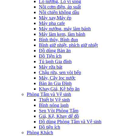
Lò nướng, Lò vi sóng
Nồi cơm điện, áp suất
Nồi chiên không dầu
Máy xay,Máy ép
Máy pha cafe
Máy nướng, máy làm bánh
Máy làm kem, làm bánh
Bình thủy, Bình đun
Bình giữ nhiệt, phích giữ nhiệt
Đồ dùng Bàn ăn
Đồ Tiện ích
Tủ lạnh Gia đình
Máy rửa bát
Chậu rửa, sen vòi bếp
Máy, Cây lọc nước
Bàn ăn Gia Đình
Khay,Giá, Kệ bếp ăn
Phòng Tắm và Vệ sinh
Thiết bị Vệ sinh
Bình nóng lạnh
Sen Vòi Phòng Tắm
Giá, Kệ, Khay để đồ
Đồ dùng Phòng Tắm và Vệ sinh
Đồ tiện ích
Phòng Khách