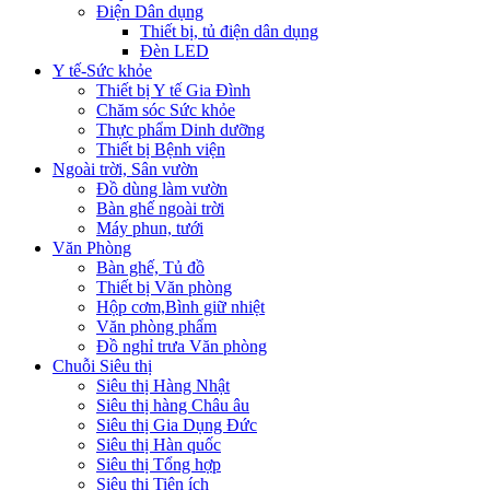
Điện Dân dụng
Thiết bị, tủ điện dân dụng
Đèn LED
Y tế-Sức khỏe
Thiết bị Y tế Gia Đình
Chăm sóc Sức khỏe
Thực phẩm Dinh dưỡng
Thiết bị Bệnh viện
Ngoài trời, Sân vườn
Đồ dùng làm vườn
Bàn ghế ngoài trời
Máy phun, tưới
Văn Phòng
Bàn ghế, Tủ đồ
Thiết bị Văn phòng
Hộp cơm,Bình giữ nhiệt
Văn phòng phẩm
Đồ nghỉ trưa Văn phòng
Chuỗi Siêu thị
Siêu thị Hàng Nhật
Siêu thị hàng Châu âu
Siêu thị Gia Dụng Đức
Siêu thị Hàn quốc
Siêu thị Tổng hợp
Siêu thị Tiện ích