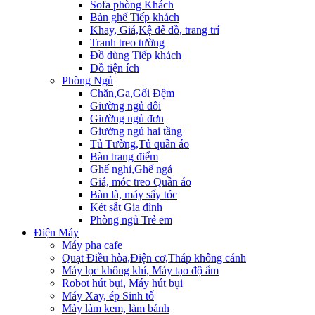
Sofa phòng Khách
Bàn ghế Tiếp khách
Khay, Giá,Kệ để đồ, trang trí
Tranh treo tường
Đồ dùng Tiếp khách
Đồ tiện ích
Phòng Ngủ
Chăn,Ga,Gối Đệm
Giường ngủ đôi
Giường ngủ đơn
Giường ngủ hai tầng
Tủ Tường,Tủ quần áo
Bàn trang điểm
Ghế nghỉ,Ghế ngả
Giá, móc treo Quần áo
Bàn là, máy sấy tóc
Két sắt Gia đình
Phòng ngủ Trẻ em
Điện Máy
Máy pha cafe
Quạt Điều hòa,Điện cơ,Tháp không cánh
Máy lọc không khí, Máy tạo độ ẩm
Robot hút bụi, Máy hút bụi
Máy Xay, ép Sinh tố
Mày làm kem, làm bánh