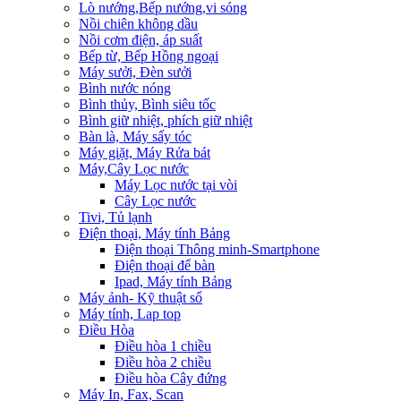
Lò nướng,Bếp nướng,vi sóng
Nồi chiên không dầu
Nồi cơm điện, áp suất
Bếp từ, Bếp Hồng ngoại
Máy sưởi, Đèn sưởi
Bình nước nóng
Bình thủy, Bình siêu tốc
Bình giữ nhiệt, phích giữ nhiệt
Bàn là, Máy sấy tóc
Máy giặt, Máy Rửa bát
Máy,Cây Lọc nước
Máy Lọc nước tại vòi
Cây Lọc nước
Tivi, Tủ lạnh
Điện thoại, Máy tính Bảng
Điện thoại Thông minh-Smartphone
Điện thoại để bàn
Ipad, Máy tính Bảng
Máy ảnh- Kỹ thuật số
Máy tính, Lap top
Điều Hòa
Điều hòa 1 chiều
Điều hòa 2 chiều
Điều hòa Cây đứng
Máy In, Fax, Scan