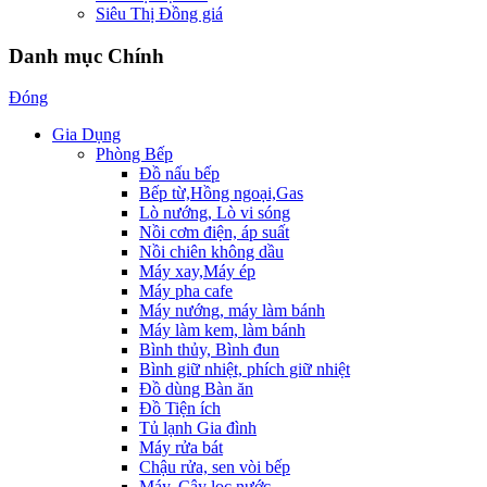
Siêu Thị Đồng giá
Danh mục Chính
Đóng
Gia Dụng
Phòng Bếp
Đồ nấu bếp
Bếp từ,Hồng ngoại,Gas
Lò nướng, Lò vi sóng
Nồi cơm điện, áp suất
Nồi chiên không dầu
Máy xay,Máy ép
Máy pha cafe
Máy nướng, máy làm bánh
Máy làm kem, làm bánh
Bình thủy, Bình đun
Bình giữ nhiệt, phích giữ nhiệt
Đồ dùng Bàn ăn
Đồ Tiện ích
Tủ lạnh Gia đình
Máy rửa bát
Chậu rửa, sen vòi bếp
Máy, Cây lọc nước