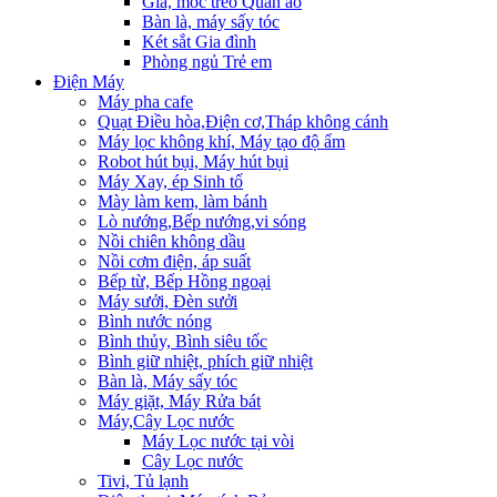
Giá, móc treo Quần áo
Bàn là, máy sấy tóc
Két sắt Gia đình
Phòng ngủ Trẻ em
Điện Máy
Máy pha cafe
Quạt Điều hòa,Điện cơ,Tháp không cánh
Máy lọc không khí, Máy tạo độ ẩm
Robot hút bụi, Máy hút bụi
Máy Xay, ép Sinh tố
Mày làm kem, làm bánh
Lò nướng,Bếp nướng,vi sóng
Nồi chiên không dầu
Nồi cơm điện, áp suất
Bếp từ, Bếp Hồng ngoại
Máy sưởi, Đèn sưởi
Bình nước nóng
Bình thủy, Bình siêu tốc
Bình giữ nhiệt, phích giữ nhiệt
Bàn là, Máy sấy tóc
Máy giặt, Máy Rửa bát
Máy,Cây Lọc nước
Máy Lọc nước tại vòi
Cây Lọc nước
Tivi, Tủ lạnh