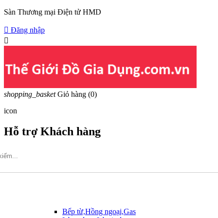
Sàn Thương mại Điện tử HMD

Đăng nhập

shopping_basket
Giỏ hàng
(0)
icon
Hỗ trợ Khách hàng
Hotline: 09317.456.44
Bếp từ,Hồng ngoại,Gas