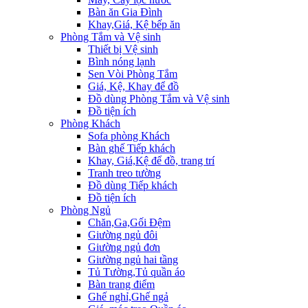
Bàn ăn Gia Đình
Khay,Giá, Kệ bếp ăn
Phòng Tắm và Vệ sinh
Thiết bị Vệ sinh
Bình nóng lạnh
Sen Vòi Phòng Tắm
Giá, Kệ, Khay để đồ
Đồ dùng Phòng Tắm và Vệ sinh
Đồ tiện ích
Phòng Khách
Sofa phòng Khách
Bàn ghế Tiếp khách
Khay, Giá,Kệ để đồ, trang trí
Tranh treo tường
Đồ dùng Tiếp khách
Đồ tiện ích
Phòng Ngủ
Chăn,Ga,Gối Đệm
Giường ngủ đôi
Giường ngủ đơn
Giường ngủ hai tầng
Tủ Tường,Tủ quần áo
Bàn trang điểm
Ghế nghỉ,Ghế ngả