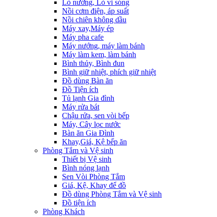
Lò nướng, Lò vi sóng
Nồi cơm điện, áp suất
Nồi chiên không dầu
Máy xay,Máy ép
Máy pha cafe
Máy nướng, máy làm bánh
Máy làm kem, làm bánh
Bình thủy, Bình đun
Bình giữ nhiệt, phích giữ nhiệt
Đồ dùng Bàn ăn
Đồ Tiện ích
Tủ lạnh Gia đình
Máy rửa bát
Chậu rửa, sen vòi bếp
Máy, Cây lọc nước
Bàn ăn Gia Đình
Khay,Giá, Kệ bếp ăn
Phòng Tắm và Vệ sinh
Thiết bị Vệ sinh
Bình nóng lạnh
Sen Vòi Phòng Tắm
Giá, Kệ, Khay để đồ
Đồ dùng Phòng Tắm và Vệ sinh
Đồ tiện ích
Phòng Khách