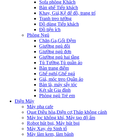
Sofa phòng Khách
Bàn ghế Tiếp khách
Khay, Giá,Kệ để đồ, trang trí
Tranh treo tường
Đồ dùng Tiếp khách
Đồ tiện ích
Phòng Ngủ
Chăn,Ga,Gối Đệm
Giường ngủ đôi
Giường ngủ đơn
Giường ngủ hai tầng
Tủ Tường,Tủ quần áo
Bàn trang điểm
Ghế nghỉ,Ghế ngả
Giá, móc treo Quần áo
Bàn là, máy sấy tóc
Két sắt Gia đình
Phòng ngủ Trẻ em
Điện Máy
Máy pha cafe
Quạt Điều hòa,Điện cơ,Tháp không cánh
Máy lọc không khí, Máy tạo độ ẩm
Robot hút bụi, Máy hút bụi
Máy Xay, ép Sinh tố
Mày làm kem, làm bánh