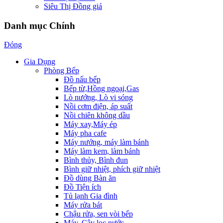
Siêu Thị Đồng giá
Danh mục Chính
Đóng
Gia Dụng
Phòng Bếp
Đồ nấu bếp
Bếp từ,Hồng ngoại,Gas
Lò nướng, Lò vi sóng
Nồi cơm điện, áp suất
Nồi chiên không dầu
Máy xay,Máy ép
Máy pha cafe
Máy nướng, máy làm bánh
Máy làm kem, làm bánh
Bình thủy, Bình đun
Bình giữ nhiệt, phích giữ nhiệt
Đồ dùng Bàn ăn
Đồ Tiện ích
Tủ lạnh Gia đình
Máy rửa bát
Chậu rửa, sen vòi bếp
Máy, Cây lọc nước