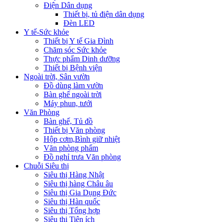
Điện Dân dụng
Thiết bị, tủ điện dân dụng
Đèn LED
Y tế-Sức khỏe
Thiết bị Y tế Gia Đình
Chăm sóc Sức khỏe
Thực phẩm Dinh dưỡng
Thiết bị Bệnh viện
Ngoài trời, Sân vườn
Đồ dùng làm vườn
Bàn ghế ngoài trời
Máy phun, tưới
Văn Phòng
Bàn ghế, Tủ đồ
Thiết bị Văn phòng
Hộp cơm,Bình giữ nhiệt
Văn phòng phẩm
Đồ nghỉ trưa Văn phòng
Chuỗi Siêu thị
Siêu thị Hàng Nhật
Siêu thị hàng Châu âu
Siêu thị Gia Dụng Đức
Siêu thị Hàn quốc
Siêu thị Tổng hợp
Siêu thị Tiện ích