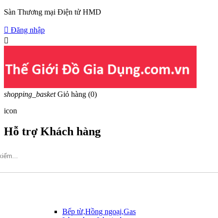
Sàn Thương mại Điện tử HMD

Đăng nhập

shopping_basket
Giỏ hàng
(0)
icon
Hỗ trợ Khách hàng
Hotline: 09317.456.44
Bếp từ,Hồng ngoại,Gas