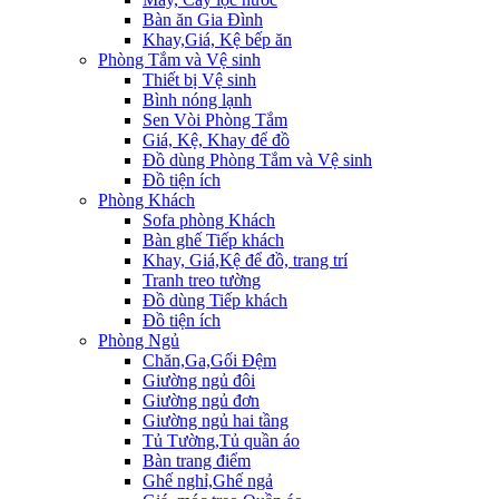
Bàn ăn Gia Đình
Khay,Giá, Kệ bếp ăn
Phòng Tắm và Vệ sinh
Thiết bị Vệ sinh
Bình nóng lạnh
Sen Vòi Phòng Tắm
Giá, Kệ, Khay để đồ
Đồ dùng Phòng Tắm và Vệ sinh
Đồ tiện ích
Phòng Khách
Sofa phòng Khách
Bàn ghế Tiếp khách
Khay, Giá,Kệ để đồ, trang trí
Tranh treo tường
Đồ dùng Tiếp khách
Đồ tiện ích
Phòng Ngủ
Chăn,Ga,Gối Đệm
Giường ngủ đôi
Giường ngủ đơn
Giường ngủ hai tầng
Tủ Tường,Tủ quần áo
Bàn trang điểm
Ghế nghỉ,Ghế ngả