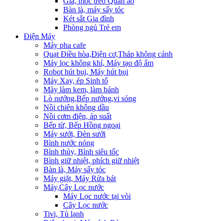
Giá, móc treo Quần áo
Bàn là, máy sấy tóc
Két sắt Gia đình
Phòng ngủ Trẻ em
Điện Máy
Máy pha cafe
Quạt Điều hòa,Điện cơ,Tháp không cánh
Máy lọc không khí, Máy tạo độ ẩm
Robot hút bụi, Máy hút bụi
Máy Xay, ép Sinh tố
Mày làm kem, làm bánh
Lò nướng,Bếp nướng,vi sóng
Nồi chiên không dầu
Nồi cơm điện, áp suất
Bếp từ, Bếp Hồng ngoại
Máy sưởi, Đèn sưởi
Bình nước nóng
Bình thủy, Bình siêu tốc
Bình giữ nhiệt, phích giữ nhiệt
Bàn là, Máy sấy tóc
Máy giặt, Máy Rửa bát
Máy,Cây Lọc nước
Máy Lọc nước tại vòi
Cây Lọc nước
Tivi, Tủ lạnh