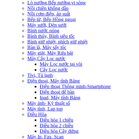
Lò nướng,Bếp nướng,vi sóng
Nồi chiên không dầu
Nồi cơm điện, áp suất
Bếp từ, Bếp Hồng ngoại
Máy sưởi, Đèn sưởi
Bình nước nóng
Bình thủy, Bình siêu tốc
Bình giữ nhiệt, phích giữ nhiệt
Bàn là, Máy sấy tóc
Máy giặt, Máy Rửa bát
Máy,Cây Lọc nước
Máy Lọc nước tại vòi
Cây Lọc nước
Tivi, Tủ lạnh
Điện thoại, Máy tính Bảng
Điện thoại Thông minh-Smartphone
Điện thoại để bàn
Ipad, Máy tính Bảng
Máy ảnh- Kỹ thuật số
Máy tính, Lap top
Điều Hòa
Điều hòa 1 chiều
Điều hòa 2 chiều
Điều hòa Cây đứng
Máy In, Fax, Scan