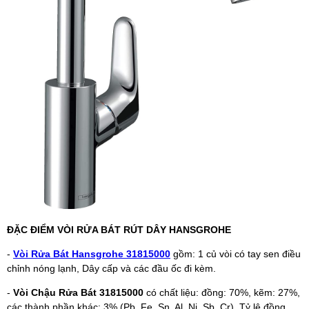
ĐẶC ĐIỂM VÒI RỬA BÁT RÚT DÂY HANSGROHE
-
Vòi Rửa Bát Hansgrohe 31815000
gồm: 1 củ vòi có tay sen điều
chỉnh nóng lạnh, Dây cấp và các đầu ốc đi kèm.
-
Vòi Chậu Rửa Bát 31815000
có chất liệu: đồng: 70%, kẽm: 27%,
các thành phần khác: 3% (Pb, Fe, Sn, Al, Ni, Sb, Cr). Tỷ lệ đồng