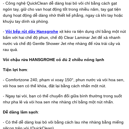
- Công nghệ QuickClean dễ dàng loại bỏ vôi chỉ bằng cách gạt
ngón tay, giữ cho van hoạt động tốt trong nhiều năm, tay gạt tiện
dụng hoạt động dễ dàng nhờ thiết kế phẳng, ngay cả khi tay hoặc
khuỷu tay dính xà phòng.
-
Vòi bếp rút dây Hansgrohe
xịt kéo ra tiện dụng chỉ bằng một nút
bấm với hai chế độ phun, chế độ Clear Laminar Jet để xả nhanh
nước và chế độ Gentle Shower Jet nhẹ nhàng để rửa trái cây và
rau quả.
Vòi chậu rửa HANSGROHE có đủ 2 chiều nóng lạnh
Tiện lợi hơn
:
- Comfortzone 240, phạm vi xoay 150°, phun nước và vòi hoa sen,
vòi hoa sen có thể khóa, đặt lại bằng cách nhấn một nút.
- Ngay tại vòi, bạn có thể chuyển đổi giữa bình thường trong suốt
như pha lê và vòi hoa sen nhẹ nhàng chỉ bằng một nút nhấn.
Dễ dàng làm sạch
:
- Có thể dễ dàng loại bỏ vôi bằng cách lau nhẹ nhàng bằng miếng
silicon trên vòi (QuickClean).