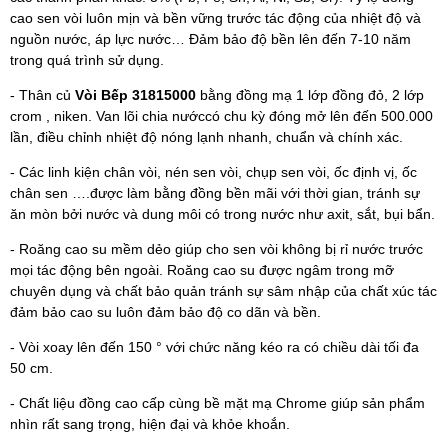
cao sen vòi luôn mịn và bền vững trước tác động của nhiệt độ và
nguồn nước, áp lực nước… Đảm bảo độ bền lên đến 7-10 năm
trong quá trình sử dụng.
- Thân củ
Vòi Bếp 31815000
bằng đồng mạ 1 lớp đồng đỏ, 2 lớp
crom , niken. Van lõi chia nướccó chu kỳ đóng mở lên đến 500.000
lần, điều chỉnh nhiệt độ nóng lạnh nhanh, chuẩn và chính xác.
- Các linh kiện chân vòi, nén sen vòi, chụp sen vòi, ốc định vị, ốc
chân sen ….được làm bằng đồng bền mãi với thời gian, tránh sự
ăn mòn bởi nước và dung môi có trong nước như axit, sắt, bụi bẩn.
- Roăng cao su mềm dẻo giúp cho sen vòi không bị rỉ nước trước
mọi tác động bên ngoài. Roăng cao su được ngâm trong mỡ
chuyên dụng và chất bảo quản tránh sự sâm nhập của chất xúc tác
đảm bảo cao su luôn đảm bảo độ co dãn và bền.
- Vòi xoay lên đến 150 ° với chức năng kéo ra có chiều dài tối đa
50 cm.
- Chất liệu đồng cao cấp cùng bề mặt mạ Chrome giúp sản phẩm
nhìn rất sang trọng, hiện đại và khỏe khoắn.