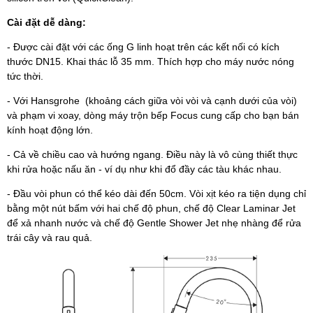
Cài đặt dễ dàng:
- Được cài đặt với các ống G linh hoạt trên các kết nối có kích
thước DN15. Khai thác lỗ 35 mm. Thích hợp cho máy nước nóng
tức thời.
- Với Hansgrohe (khoảng cách giữa vòi vòi và cạnh dưới của vòi)
và phạm vi xoay, dòng máy trộn bếp Focus cung cấp cho bạn bán
kính hoạt động lớn.
- Cả về chiều cao và hướng ngang. Điều này là vô cùng thiết thực
khi rửa hoặc nấu ăn - ví dụ như khi đổ đầy các tàu khác nhau.
- Đầu vòi phun có thể kéo dài đến 50cm. Vòi xịt kéo ra tiện dụng chỉ
bằng một nút bấm với hai chế độ phun, chế độ Clear Laminar Jet
để xả nhanh nước và chế độ Gentle Shower Jet nhẹ nhàng để rửa
trái cây và rau quả.