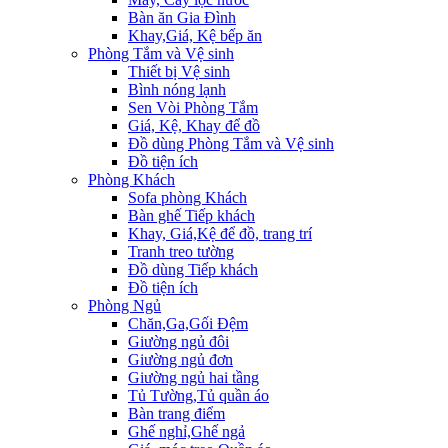
Bàn ăn Gia Đình
Khay,Giá, Kệ bếp ăn
Phòng Tắm và Vệ sinh
Thiết bị Vệ sinh
Bình nóng lạnh
Sen Vòi Phòng Tắm
Giá, Kệ, Khay để đồ
Đồ dùng Phòng Tắm và Vệ sinh
Đồ tiện ích
Phòng Khách
Sofa phòng Khách
Bàn ghế Tiếp khách
Khay, Giá,Kệ để đồ, trang trí
Tranh treo tường
Đồ dùng Tiếp khách
Đồ tiện ích
Phòng Ngủ
Chăn,Ga,Gối Đệm
Giường ngủ đôi
Giường ngủ đơn
Giường ngủ hai tầng
Tủ Tường,Tủ quần áo
Bàn trang điểm
Ghế nghỉ,Ghế ngả