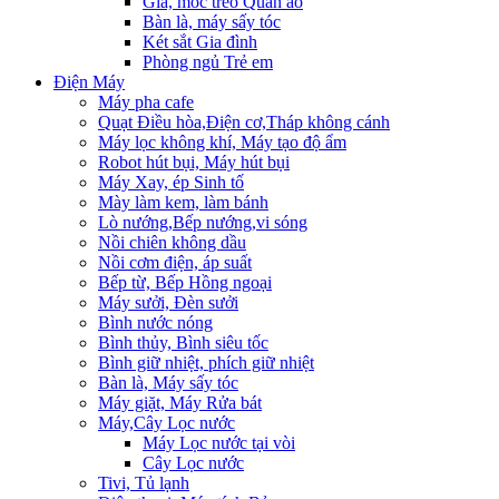
Giá, móc treo Quần áo
Bàn là, máy sấy tóc
Két sắt Gia đình
Phòng ngủ Trẻ em
Điện Máy
Máy pha cafe
Quạt Điều hòa,Điện cơ,Tháp không cánh
Máy lọc không khí, Máy tạo độ ẩm
Robot hút bụi, Máy hút bụi
Máy Xay, ép Sinh tố
Mày làm kem, làm bánh
Lò nướng,Bếp nướng,vi sóng
Nồi chiên không dầu
Nồi cơm điện, áp suất
Bếp từ, Bếp Hồng ngoại
Máy sưởi, Đèn sưởi
Bình nước nóng
Bình thủy, Bình siêu tốc
Bình giữ nhiệt, phích giữ nhiệt
Bàn là, Máy sấy tóc
Máy giặt, Máy Rửa bát
Máy,Cây Lọc nước
Máy Lọc nước tại vòi
Cây Lọc nước
Tivi, Tủ lạnh