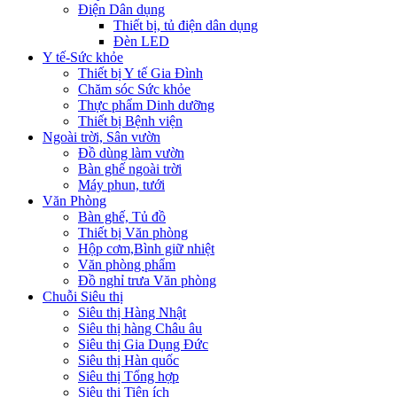
Điện Dân dụng
Thiết bị, tủ điện dân dụng
Đèn LED
Y tế-Sức khỏe
Thiết bị Y tế Gia Đình
Chăm sóc Sức khỏe
Thực phẩm Dinh dưỡng
Thiết bị Bệnh viện
Ngoài trời, Sân vườn
Đồ dùng làm vườn
Bàn ghế ngoài trời
Máy phun, tưới
Văn Phòng
Bàn ghế, Tủ đồ
Thiết bị Văn phòng
Hộp cơm,Bình giữ nhiệt
Văn phòng phẩm
Đồ nghỉ trưa Văn phòng
Chuỗi Siêu thị
Siêu thị Hàng Nhật
Siêu thị hàng Châu âu
Siêu thị Gia Dụng Đức
Siêu thị Hàn quốc
Siêu thị Tổng hợp
Siêu thị Tiện ích