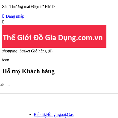
Sàn Thương mại Điện tử HMD

Đăng nhập

shopping_basket
Giỏ hàng
(0)
icon
Hỗ trợ Khách hàng
Hotline: 09317.456.44
Bếp từ,Hồng ngoại,Gas