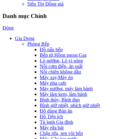
Siêu Thị Đồng giá
Danh mục Chính
Đóng
Gia Dụng
Phòng Bếp
Đồ nấu bếp
Bếp từ,Hồng ngoại,Gas
Lò nướng, Lò vi sóng
Nồi cơm điện, áp suất
Nồi chiên không dầu
Máy xay,Máy ép
Máy pha cafe
Máy nướng, máy làm bánh
Máy làm kem, làm bánh
Bình thủy, Bình đun
Bình giữ nhiệt, phích giữ nhiệt
Đồ dùng Bàn ăn
Đồ Tiện ích
Tủ lạnh Gia đình
Máy rửa bát
Chậu rửa, sen vòi bếp
Máy, Cây lọc nước