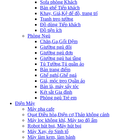
Sofa phòng Khách
Bàn ghế Tiếp khách
Khay, Giá,Kệ để đồ, trang trí
Tranh treo tường
Đồ dùng Tiếp khách
Đồ tiện ích
Phòng Ngủ
Chăn,Ga,Gối Đệm
Giường ngủ đôi
Giường ngủ đơn
Giường ngủ hai tầng
Tủ Tường,Tủ quần áo
Bàn trang điểm
Ghế nghỉ,Ghế ngả
Giá, móc treo Quần áo
Bàn là, máy sấy tóc
Két sắt Gia đình
Phòng ngủ Trẻ em
Điện Máy
Máy pha cafe
Quạt Điều hòa,Điện cơ,Tháp không cánh
Máy lọc không khí, Máy tạo độ ẩm
Robot hút bụi, Máy hút bụi
Máy Xay, ép Sinh tố
Mày làm kem, làm bánh