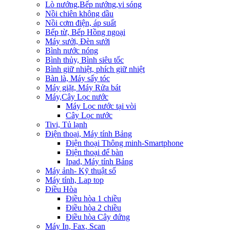
Lò nướng,Bếp nướng,vi sóng
Nồi chiên không dầu
Nồi cơm điện, áp suất
Bếp từ, Bếp Hồng ngoại
Máy sưởi, Đèn sưởi
Bình nước nóng
Bình thủy, Bình siêu tốc
Bình giữ nhiệt, phích giữ nhiệt
Bàn là, Máy sấy tóc
Máy giặt, Máy Rửa bát
Máy,Cây Lọc nước
Máy Lọc nước tại vòi
Cây Lọc nước
Tivi, Tủ lạnh
Điện thoại, Máy tính Bảng
Điện thoại Thông minh-Smartphone
Điện thoại để bàn
Ipad, Máy tính Bảng
Máy ảnh- Kỹ thuật số
Máy tính, Lap top
Điều Hòa
Điều hòa 1 chiều
Điều hòa 2 chiều
Điều hòa Cây đứng
Máy In, Fax, Scan