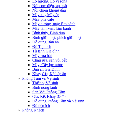
Lò nướng, Lò vi sóng
Nồi cơm điện, áp suất
Nồi chiên không dầu
Máy xay,Máy ép
Máy pha cafe
Máy nướng, máy làm bánh
Máy làm kem, làm bánh
Bình thủy, Bình đun
Bình giữ nhiệt, phích giữ nhiệt
Đồ dùng Bàn ăn
Đồ Tiện ích
Tủ lạnh Gia đình
Máy rửa bát
Chậu rửa, sen vòi bếp
Máy, Cây lọc nước
Bàn ăn Gia Đình
Khay,Giá, Kệ bếp ăn
Phòng Tắm và Vệ sinh
Thiết bị Vệ sinh
Bình nóng lạnh
Sen Vòi Phòng Tắm
Giá, Kệ, Khay để đồ
Đồ dùng Phòng Tắm và Vệ sinh
Đồ tiện ích
Phòng Khách