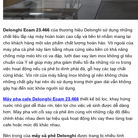
Delonghi Ecam 23.466
của thương hiệu Delonghi sử dụng những
chất liệu lắp ráp máy hoàn toàn cao cấp và bền bỉ nhằm mang lại
cho khách hàng một sản phẩm chất lượng hoàn hảo. Vỏ ngoài của
máy pha cà phê này làm bằng nhựa cứng siêu bền có khả năng
chống móp méo khi có va đập, lưỡi dao xay làm inox không gỉ tiêu
chuẩn của Ý sẽ giúp máy pha giảm thiểu tối đa những rủi ro trong
việc hoạt động nếu cà phê bị dính phải đá, gỗ hay các tạp chất
cứng khác. Vòi rót của máy bằng Inox không gỉ nên không chứa
những chất gây hại nên dù sử dụng trong thời gian dài vẫn không
gây hại đến sức khỏe người sử dụng.
Máy pha cafe Delonghi Ecam 23.466
thiết kế bộ lọc, khay hứng
nước nhỏ giọt dễ tháo rời, tiện lợi cho việc vệ sinh được dễ dàng
hơn. Máy pha với cối xay cà phê êm cùng với những cấp độ điều
chỉnh khác nhau đem lại hiệu quả hoạt động khi xay theo từng loại
cafe hoặc mức độ khác nhau.
Bên trong của
máy cà phê Delonghi
được trang bị nhiều tính