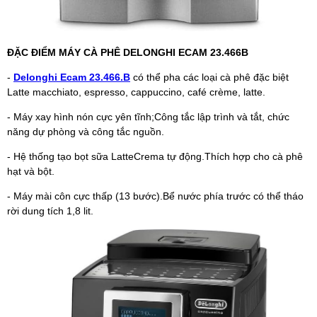
ĐẶC ĐIỂM MÁY CÀ PHÊ DELONGHI ECAM 23.466B
-
Delonghi Ecam 23.466.B
có thể pha các loại cà phê đặc biệt
Latte macchiato, espresso, cappuccino, café crème, latte.
- Máy xay hình nón cực yên tĩnh;Công tắc lập trình và tắt, chức
năng dự phòng và công tắc nguồn.
- Hệ thống tạo bọt sữa LatteCrema tự động.Thích hợp cho cà phê
hạt và bột.
- Máy mài côn cực thấp (13 bước).Bể nước phía trước có thể tháo
rời dung tích 1,8 lit.