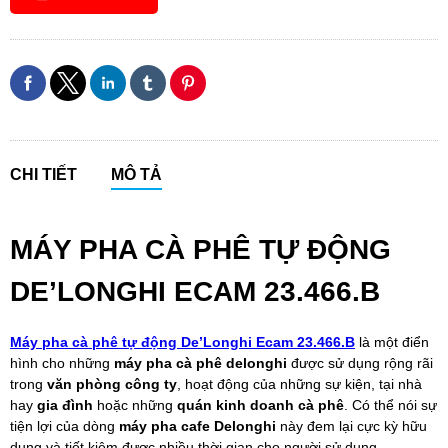
CHI TIẾT
MÔ TẢ
MÁY PHA CÀ PHÊ TỰ ĐỘNG
DE’LONGHI ECAM 23.466.B
Máy pha cà phê tự động De’Longhi Ecam 23.466.B
là một điển
hình cho những
máy pha cà phê delonghi
được sử dụng rộng rãi
trong
văn phòng công ty
, hoạt động của những sự kiện, tại nhà
hay
gia đình
hoặc những
quán kinh doanh cà phê
. Có thể nói sự
tiện lợi của dòng
máy pha cafe Delonghi
này đem lại cực kỳ hữu
dụng và tiết kiệm được nhiều thời gian cho người sử dụng.