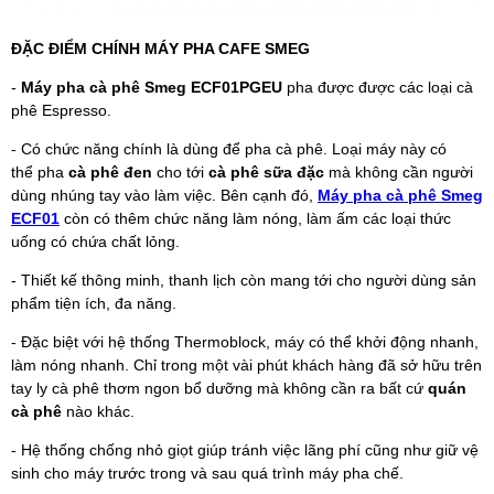
ĐẶC ĐIỂM CHÍNH MÁY PHA CAFE SMEG
-
Máy pha cà phê Smeg ECF01PGEU
pha được được các loại cà
phê Espresso.
- Có chức năng chính là dùng để pha cà phê. Loại máy này có
thể pha
cà phê đen
cho tới
cà phê sữa đặc
mà không cần người
dùng nhúng tay vào làm việc. Bên cạnh đó,
Máy pha cà phê Smeg
ECF01
còn có thêm chức năng làm nóng, làm ấm các loại thức
uống có chứa chất lỏng.
- Thiết kế thông minh, thanh lịch còn mang tới cho người dùng sản
phẩm tiện ích, đa năng.
- Đặc biệt với hệ thống Thermoblock, máy có thể khởi động nhanh,
làm nóng nhanh. Chỉ trong một vài phút khách hàng đã sở hữu trên
tay ly cà phê thơm ngon bổ dưỡng mà không cần ra bất cứ
quán
cà phê
nào khác.
- Hệ thống chống nhỏ giọt giúp tránh việc lãng phí cũng như giữ vệ
sinh cho máy trước trong và sau quá trình máy pha chế.