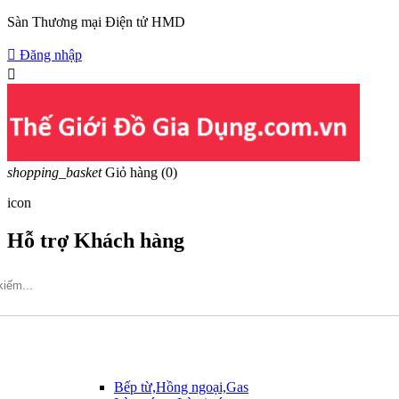
Sàn Thương mại Điện tử HMD

Đăng nhập

shopping_basket
Giỏ hàng
(0)
icon
Hỗ trợ Khách hàng
Hotline: 09317.456.44
Bếp từ,Hồng ngoại,Gas