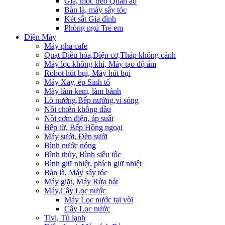
Giá, móc treo Quần áo
Bàn là, máy sấy tóc
Két sắt Gia đình
Phòng ngủ Trẻ em
Điện Máy
Máy pha cafe
Quạt Điều hòa,Điện cơ,Tháp không cánh
Máy lọc không khí, Máy tạo độ ẩm
Robot hút bụi, Máy hút bụi
Máy Xay, ép Sinh tố
Mày làm kem, làm bánh
Lò nướng,Bếp nướng,vi sóng
Nồi chiên không dầu
Nồi cơm điện, áp suất
Bếp từ, Bếp Hồng ngoại
Máy sưởi, Đèn sưởi
Bình nước nóng
Bình thủy, Bình siêu tốc
Bình giữ nhiệt, phích giữ nhiệt
Bàn là, Máy sấy tóc
Máy giặt, Máy Rửa bát
Máy,Cây Lọc nước
Máy Lọc nước tại vòi
Cây Lọc nước
Tivi, Tủ lạnh