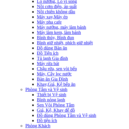
Lò nướng, Lò vi sóng
Nồi cơm điện, áp suất
Nồi chiên không dầu
Máy xay,Máy ép
Máy pha cafe
Máy nướng, máy làm bánh
Máy làm kem, làm bánh
Bình thủy, Bình đun
Bình giữ nhiệt, phích giữ nhiệt
Đồ dùng Bàn ăn
Đồ Tiện ích
Tủ lạnh Gia đình
Máy rửa bát
Chậu rửa, sen vòi bếp
Máy, Cây lọc nước
Bàn ăn Gia Đình
Khay,Giá, Kệ bếp ăn
Phòng Tắm và Vệ sinh
Thiết bị Vệ sinh
Bình nóng lạnh
Sen Vòi Phòng Tắm
Giá, Kệ, Khay để đồ
Đồ dùng Phòng Tắm và Vệ sinh
Đồ tiện ích
Phòng Khách