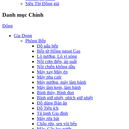
Siêu Thị Đồng giá
Danh mục Chính
Đóng
Gia Dụng
Phòng Bếp
Đồ nấu bếp
Bếp từ,Hồng ngoại,Gas
Lò nướng, Lò vi sóng
Nồi cơm điện, áp suất
Nồi chiên không dầu
Máy xay,Máy ép
Máy pha cafe
Máy nướng, máy làm bánh
Máy làm kem, làm bánh
Bình thủy, Bình đun
Bình giữ nhiệt, phích giữ nhiệt
Đồ dùng Bàn ăn
Đồ Tiện ích
Tủ lạnh Gia đình
Máy rửa bát
Chậu rửa, sen vòi bếp
Máy, Cây lọc nước