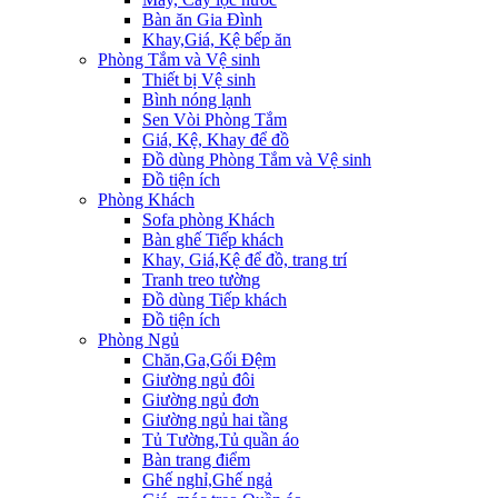
Bàn ăn Gia Đình
Khay,Giá, Kệ bếp ăn
Phòng Tắm và Vệ sinh
Thiết bị Vệ sinh
Bình nóng lạnh
Sen Vòi Phòng Tắm
Giá, Kệ, Khay để đồ
Đồ dùng Phòng Tắm và Vệ sinh
Đồ tiện ích
Phòng Khách
Sofa phòng Khách
Bàn ghế Tiếp khách
Khay, Giá,Kệ để đồ, trang trí
Tranh treo tường
Đồ dùng Tiếp khách
Đồ tiện ích
Phòng Ngủ
Chăn,Ga,Gối Đệm
Giường ngủ đôi
Giường ngủ đơn
Giường ngủ hai tầng
Tủ Tường,Tủ quần áo
Bàn trang điểm
Ghế nghỉ,Ghế ngả