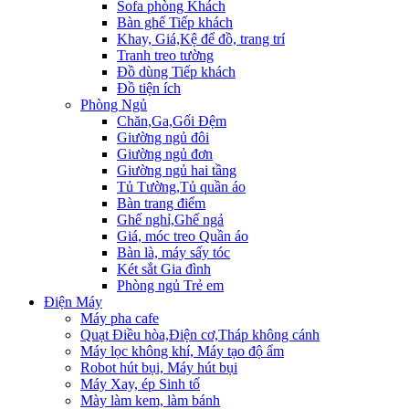
Sofa phòng Khách
Bàn ghế Tiếp khách
Khay, Giá,Kệ để đồ, trang trí
Tranh treo tường
Đồ dùng Tiếp khách
Đồ tiện ích
Phòng Ngủ
Chăn,Ga,Gối Đệm
Giường ngủ đôi
Giường ngủ đơn
Giường ngủ hai tầng
Tủ Tường,Tủ quần áo
Bàn trang điểm
Ghế nghỉ,Ghế ngả
Giá, móc treo Quần áo
Bàn là, máy sấy tóc
Két sắt Gia đình
Phòng ngủ Trẻ em
Điện Máy
Máy pha cafe
Quạt Điều hòa,Điện cơ,Tháp không cánh
Máy lọc không khí, Máy tạo độ ẩm
Robot hút bụi, Máy hút bụi
Máy Xay, ép Sinh tố
Mày làm kem, làm bánh