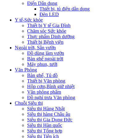
Điện Dân dụng
Thiết bị, tủ điện dân dụng
Đèn LED
Y tế-Sức khỏe
Thiết bị Y tế Gia Đình
Chăm sóc Sức khỏe
Thực phẩm Dinh dưỡng
Thiết bị Bệnh viện
Ngoài trời, Sân vườn
Đồ dùng làm vườn
Bàn ghế ngoài trời
Máy phun, tưới
Văn Phòng
Bàn ghế, Tủ đồ
Thiết bị Văn phòng
Hộp cơm,Bình giữ nhiệt
Văn phòng phẩm
Đồ nghỉ trưa Văn phòng
Chuỗi Siêu thị
Siêu thị Hàng Nhật
Siêu thị hàng Châu âu
Siêu thị Gia Dụng Đức
Siêu thị Hàn quốc
Siêu thị Tổng hợp
Siêu thị Tiện ích