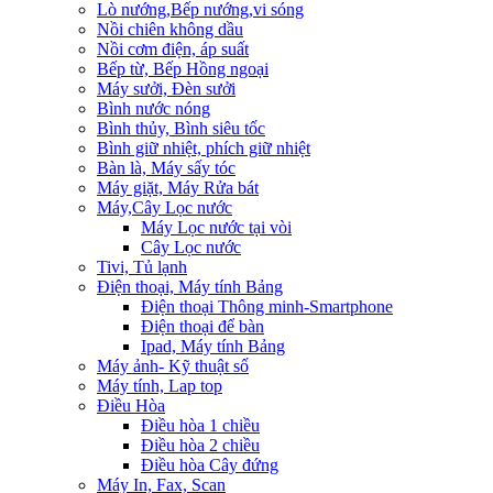
Lò nướng,Bếp nướng,vi sóng
Nồi chiên không dầu
Nồi cơm điện, áp suất
Bếp từ, Bếp Hồng ngoại
Máy sưởi, Đèn sưởi
Bình nước nóng
Bình thủy, Bình siêu tốc
Bình giữ nhiệt, phích giữ nhiệt
Bàn là, Máy sấy tóc
Máy giặt, Máy Rửa bát
Máy,Cây Lọc nước
Máy Lọc nước tại vòi
Cây Lọc nước
Tivi, Tủ lạnh
Điện thoại, Máy tính Bảng
Điện thoại Thông minh-Smartphone
Điện thoại để bàn
Ipad, Máy tính Bảng
Máy ảnh- Kỹ thuật số
Máy tính, Lap top
Điều Hòa
Điều hòa 1 chiều
Điều hòa 2 chiều
Điều hòa Cây đứng
Máy In, Fax, Scan