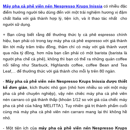
Máy pha cà phê viên nén Nespresso Krups Inissia
có nhiều đặc
điểm hướng người tiêu dùng đến với một trải nghiệm hương vị đậm
chất Italia với giá thành hợp lý, tiện ích, và ít thao tác nhất
cho
người sữ dụng.
+ Bạn cũng biết rằng để thưởng thức ly cà phê espresso chính
hiệu, bạn phải có trong tay máy pha cà phê espresso với giá thành
lên tới mấy trăm triệu đồng, thậm chí có máy với giá thành vượt
qua nữa tỷ đồng, hơn nữa bạn cần phải có một barista (barista là
người pha chế cà phê), không thì bạn có thể ra những quán coffee
nổi tiếng như Starbuck, Highlands coffee, coffee Bean and Tea
Leaf,... để thưởng thức với giá thành cho mỗi ly trên 80 ngàn.
-
Máy pha cà phê viên nén Nespresso Krups Inissia được thiết
kế đơn giản
, kích thước nhỏ gọn (nhỏ hơn nhiều so với một máy
pha cà phê chuyên nghiệp), vậy nên chiêc máy pha cà phê viên
nén carraro có giá thành thấp (khoản 1/12 so với giá của chiếc máy
pha cà phê của hãng MELITTA ). Tuy nhiên giá trị thành phẩm cuối
cùng mà máy pha cà phê viên nén carraro mang lại thì không hề
nhỏ.
- Một tiện ích của
máy pha cà phê viên nén Nespresso Krups