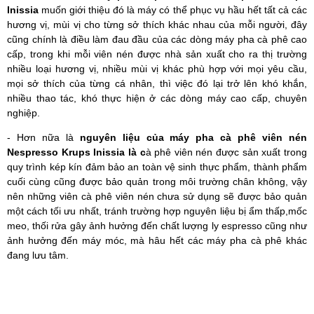
Inissia
muốn giới thiệu đó là máy có thể phục vụ hầu hết tất cả các
hương vị, mùi vị cho từng sở thích khác nhau của mỗi người, đây
cũng chính là điều làm đau đầu của các dòng máy pha cà phê cao
cấp, trong khi mỗi viên nén được nhà sản xuất cho ra thị trường
nhiều loại hương vị, nhiều mùi vị khác phù hợp với mọi yêu cầu,
mọi sở thích của từng cá nhân, thì việc đó lại trở lên khó khắn,
nhiều thao tác, khó thực hiện ở các dòng máy cao cấp, chuyên
nghiệp.
- Hơn nữa là
nguyên liệu của máy pha cà phê viên nén
Nespresso Krups Inissia là c
à phê viên nén được sản xuất trong
quy trình kép kín đảm bảo an toàn vệ sinh thực phẩm, thành phẩm
cuối cùng cũng được bảo quản trong môi trường chân không, vậy
nên những viên cà phê viên nén chưa sử dụng sẽ được bảo quản
một cách tối ưu nhất, tránh trường hợp nguyên liệu bị ẩm thấp,mốc
meo, thối rửa gây ảnh hưởng đến chất lượng ly espresso cũng như
ảnh hưởng đến máy móc, mà hâu hết các máy pha cà phê khác
đang lưu tâm.