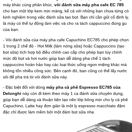
máy khác cùng phân khúc,
vòi đánh sữa máy pha cafe EC 785
cho bạn một lớp kem mịn màng, kể cả với những bạn chưa từng có
kinh nghiệm trong việc đánh sữa tạo bọt. Bạn chỉ cần giữ cố định ly,
là máy có thể tự động làm việc và cho ra tách cappuccino đúng gu
của bạn.
- Vòi đánh sữa của máy pha cafe Capuchino EC785 cho phép chọn
1 trong 2 chế độ - Hot Milk (làm nóng sữa) hoặc Cappuccino (tạo
bọt sữa) tích hợp bộ điều chỉnh cao cấp cho phép bạn tùy chỉnh
mức độ bọt và hơi nước giúp bạn dễ dàng pha chế 1 tách
cappuccino hoàn hảo hay các loại thức uống ngon miệng khác mà
không tốn nhiều công sức. Bên cạnh đó, bạn cũng có thể lấy nước
sôi để pha trà từ vòi đánh sữa này.
- Đặc biệt đối với dòng
máy pha cà phê Espresso EC785 của
Delonghi
này còn đi kèm theo máy 1 ca đánh sữa chuyên dụng,
giúp bạn dễ dàng và thuận tiện tạo nên lớp bông mịn cho ly cà phê
Capuchino, Latte hay đơn giản là một ly espresso macchiato đậm
đặc chỉ được làm mềm bởi một đám bọt sữa nhẹ.