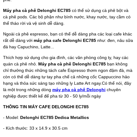
Máy pha cà phê Delonghi EC785
có thể sử dụng cà phê bột và
cà phê pods. Các bộ phận như bình nước, khay nước, tay cầm có
thể tháo rời và vệ sinh dễ dàng.
Ngoài cà phê espresso, bạn có thể dễ dàng pha các loại cafe khác
rất dễ dàng với
máy pha cafe Delonghi EC785
như: đen, nâu sữa
đá hay Capuchino, Latte...
Thích hợp sử dụng cho gia đình, các văn phòng công ty, hay các
quán cà phê nhỏ.
Máy pha cà phê Delonghi EC785
bạn không
chỉ thưởng thức những tách cafe Espresso thơm ngon đậm đà, mà
còn có thể dễ dàng tự tay pha chế cả những cốc Cappuccino hảo
hạng và thỏa sức sáng tạo những ly Latte Art ngay.Có thể nói, đây
là một trong những dòng
máy pha cà phê Delonghi
chuyên
nghiệp được thiết kế để pha từ 30 - 50 ly/mỗi ngày
THÔNG TIN MÁY CAFE DELONGHI EC785
- Model:
Delonghi EC785 Dedica Metallics
- Kích thước: 33 x 14.9 x 30.5 cm