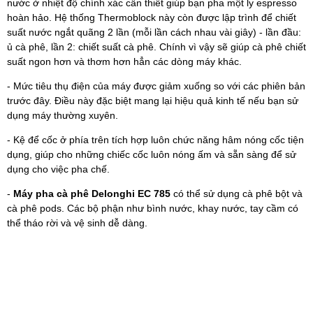
nước ở nhiệt độ chính xác cần thiết giúp bạn pha một ly espresso
hoàn hảo. Hệ thống Thermoblock này còn được lập trình để chiết
suất nước ngắt quãng 2 lần (mỗi lần cách nhau vài giây) - lần đầu:
ủ cà phê, lần 2: chiết suất cà phê. Chính vì vậy sẽ giúp cà phê chiết
suất ngon hơn và thơm hơn hẳn các dòng máy khác.
- Mức tiêu thụ điện của máy được giảm xuống so với các phiên bản
trước đây. Điều này đặc biệt mang lại hiệu quả kinh tế nếu bạn sử
dụng máy thường xuyên.
- Kệ để cốc ở phía trên tích hợp luôn chức năng hâm nóng cốc tiện
dụng, giúp cho những chiếc cốc luôn nóng ấm và sẵn sàng để sử
dụng cho việc pha chế.
-
Máy pha cà phê Delonghi EC 785
có thể sử dụng cà phê bột và
cà phê pods. Các bộ phận như bình nước, khay nước, tay cầm có
thể tháo rời và vệ sinh dễ dàng.