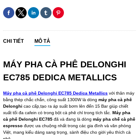
CHI TIẾT
MÔ TẢ
MÁY PHA CÀ PHÊ DELONGHI
EC785 DEDICA METALLICS
Máy pha cà phê Delonghi EC785 Dedica Metallics
với thân máy
bằng thép chắc chắn, công suất 1300W là dòng
máy pha cà phê
Delonghi
cao cấp,tạo ra áp suất bơm lên đến 15 Bar giúp chiết
xuất tối đa cafein có trong bột cà phê chỉ trong tích tắc.
Máy pha
cà phê Delonghi EC785
đã và đang là dòng
máy pha chế cà phê
espresso
được ưa chuộng nhất trong các gia đình và văn phòng
Việt, mang kiểu dáng sang trọng, sành điệu cho giới yêu thích cà
phê.