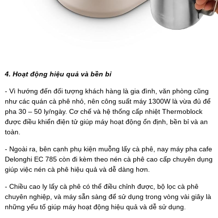
4. Hoạt động hiệu quả và bền bỉ
- Vì hướng đến đối tượng khách hàng là gia đình, văn phòng cũng
như các quán cà phê nhỏ, nên công suất máy 1300W là vừa đủ để
pha 30 – 50 ly/ngày. Cơ chế và hệ thống cấp nhiệt Thermoblock
được điều khiển điện tử giúp máy hoạt động ổn định, bền bỉ và an
toàn.
- Ngoài ra, bên cạnh phụ kiện muỗng lấy cà phê, nay máy pha cafe
Delonghi EC 785 còn đi kèm theo nén cà phê cao cấp chuyên dụng
giúp việc nén cà phê hiệu quả và dễ dàng hơn.
- Chiều cao ly lấy cà phê có thể điều chỉnh được, bộ lọc cà phê
chuyên nghiệp, và máy sẵn sàng để sử dụng trong vòng vài giây là
những yếu tố giúp máy hoạt động hiệu quả và dễ sử dụng.