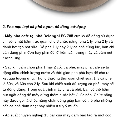
2. Pha mọi loại cà phê ngon, dễ dàng sử dụng
-
Máy pha cafe tại nhà Delonghi EC 785
cực kỳ dễ dàng sử dụng
chỉ với 3 nút bấm trực quan cho 3 chức năng: pha 1 ly, pha 2 ly và
đánh hơi tạo bọt sữa. Để pha 1 ly hay 2 ly cà phê cùng lúc, bạn chỉ
cần dùng phin đơn hay phin đôi đi kèm sẵn trong máy và bấm nút
tương ứng.
- Sau khi bấm chọn pha 1 hay 2 cốc cà phê, máy pha cafe sẽ tự
động điều chỉnh lượng nước và thời gian pha phù hợp để cho ra
kết quả tương ứng. Thông thường thời gian chiết suất 1 ly cà phê
là 30s, và 60s cho 2 ly. Sau khi chiết suất đủ lượng cà phê, máy sẽ
tự động dừng. Trong quá trình máy pha cà phê, bạn có thể bấm
nút ngắt dòng để máy dừng thêm nước bất kì lúc nào. Chức năng
này được gọi là chức năng chặn dòng giúp bạn có thể pha những
cốc cà phê đậm nhạt hay nhiều ít tùy ý muốn.
- Áp suất chuyên nghiệp 15 bar của máy đảm bảo tạo ra một cốc