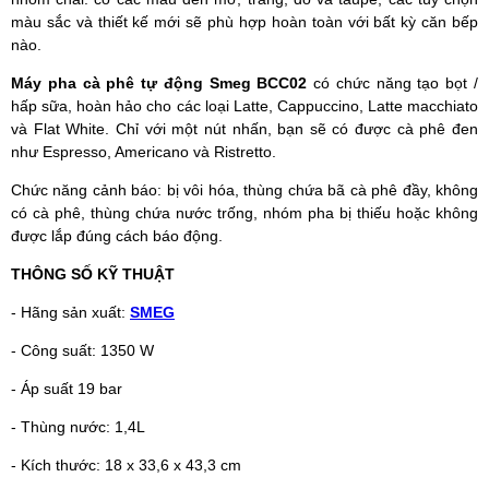
màu sắc và thiết kế mới sẽ phù hợp hoàn toàn với bất kỳ căn bếp
nào.
Máy pha cà phê tự động Smeg BCC02
có chức năng tạo bọt /
hấp sữa, hoàn hảo cho các loại Latte, Cappuccino, Latte macchiato
và Flat White. Chỉ với một nút nhấn, bạn sẽ có được cà phê đen
như Espresso, Americano và Ristretto.
Chức năng cảnh báo: bị vôi hóa, thùng chứa bã cà phê đầy, không
có cà phê, thùng chứa nước trống, nhóm pha bị thiếu hoặc không
được lắp đúng cách báo động.
THÔNG SỐ KỸ THUẬT
- Hãng sản xuất:
SMEG
- Công suất: 1350 W
- Áp suất 19 bar
- Thùng nước: 1,4L
- Kích thước: 18 x 33,6 x 43,3 cm