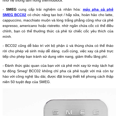
nhờ hệ thống làm nóng thermoblock.
-
SMEG
cung cấp trải nghiệm cá nhân hóa:
máy pha cà phê
SMEG BCC02
có chức năng tạo bọt / hấp sữa, hoàn hảo cho latte,
cappuccino, macchiato muộn và lòng trắng phẳng cũng như cà phê
espresso, americano hoặc ristretto. nhờ ngăn chứa cốc có thể điều
chỉnh, bạn có thể thưởng thức cà phê từ chiếc cốc yêu thích của
mình.
- BCC02 cũng dễ bảo trì với bộ phận ủ và thùng chứa có thể tháo
rời cho phép vệ sinh máy dễ dàng. cuối cùng, việc xay cà phê trực
tiếp cho phép bạn tránh sử dụng viên nang, giảm thiểu lãng phí.
- Đánh thức giác quan của bạn với cà phê mới xay từ máy tách hạt
tự động Smeg! BCC02 không chỉ pha cà phê tuyệt vời mà còn tự
hào với công nghệ lâu dài, được đặt trong thiết kế phong cách thập
niên 50 tuyệt đẹp của SMEG.