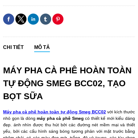
CHI TIẾT
MÔ TẢ
MÁY PHA CÀ PHÊ HOÀN TOÀN
TỰ ĐỘNG SMEG BCC02, TẠO
BỌT SỮA
Máy pha cà phê hoàn toàn tự động Smeg BCC02
với kích thước
nhỏ gọn là dòng
máy pha cà phê Smeg
có thiết kế mới kiểu dáng
đẹp. ánh nhìn được thu hút bởi các đường nét mềm mại và thiết
yếu, bởi các cấu hình sáng bóng tương phản với mặt trước bằng
nhôm chải. có các màu đen mờ, trắng, đỏ và taupe, các tùy chọn