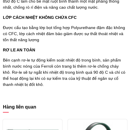
850 độ C làm cho bề mặt ruột bình thành một mặt phẳng thống
nhất, chống rò rỉ điện và nâng cao chất lượng nước.
LỚP CÁCH NHIỆT KHÔNG CHỨA CFC
Được cấu tạo bằng lớp bọt tổng hợp Polyurethane đậm đặc không
có CFC, lớp cách nhiệt đảm bảo giảm được sự thất thoát nhiệt và
tổn thất năng lượng
RƠ LE AN TOÀN
Bên cạnh rơ-le tự động kiểm soát nhiệt độ trong bình, sản phẩm
bình nước nóng của Ferroli còn trang bị thêm rơ-le chống cháy
khô. Rơ-le sẽ tự ngắt khi nhiệt độ trong bình quá 90 độ C và chỉ có
thể hoạt động lại khi có sự kiểm tra của kỹ thuật để ngăn sự cố
thanh nhiệt bị đốt khô.
Hàng liên quan