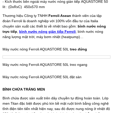
- Kích thước bên ngoài máy nước nóng gián tiếp AQUASTORE 50
lít : (DxRxC) 450x570 mm
Thương hiệu Công ty TNHH
Ferroli Asean
thành viên của tập
đoàn Ferroli là doanh nghiệp với 100% vốn đầu tư của Italia
chuyên sản xuất các thiết bị về nhiệt bao gồm:
bình nước nóng
trực tiếp
,
bình nước nóng gián tiếp Ferroli
; bình nước nóng
năng lượng mặt trời; máy bơm nhiệt (heatpump)…
Máy nước nóng Ferroli AQUASTORE 50L
treo đứng
Máy nước nóng Ferroli AQUASTORE 50L treo ngang
Máy nước nóng Ferroli AQUASTORE 50L đặt sàn
BÌNH CHỨA TRÁNG MEN
Bình chứa được sản xuất trên dây chuyền tự động hoàn toàn. Lớp
men Titan đặc biệt được phủ kín bề mặt ruột bình bằng công nghệ
tĩnh điện tiên tiến nhất hiện nay, sau đó được nung nóng ở nhiệt độ