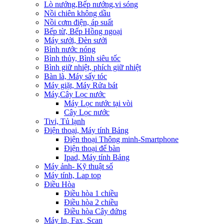
Lò nướng,Bếp nướng,vi sóng
Nồi chiên không dầu
Nồi cơm điện, áp suất
Bếp từ, Bếp Hồng ngoại
Máy sưởi, Đèn sưởi
Bình nước nóng
Bình thủy, Bình siêu tốc
Bình giữ nhiệt, phích giữ nhiệt
Bàn là, Máy sấy tóc
Máy giặt, Máy Rửa bát
Máy,Cây Lọc nước
Máy Lọc nước tại vòi
Cây Lọc nước
Tivi, Tủ lạnh
Điện thoại, Máy tính Bảng
Điện thoại Thông minh-Smartphone
Điện thoại để bàn
Ipad, Máy tính Bảng
Máy ảnh- Kỹ thuật số
Máy tính, Lap top
Điều Hòa
Điều hòa 1 chiều
Điều hòa 2 chiều
Điều hòa Cây đứng
Máy In, Fax, Scan