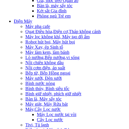
Giá, móc treo Quần áo
Bàn là, máy sấy tóc
Két sắt Gia đình
Phòng ngủ Trẻ em
Điện Máy
Máy pha cafe
Quạt Điều hòa,Điện cơ,Tháp không cánh
Máy lọc không khí, Máy tạo độ ẩm
Robot hút bụi, Máy hút bụi
Máy Xay, ép Sinh tố
Mày làm kem, làm bánh
Lò nướng,Bếp nướng,vi sóng
Nồi chiên không dầu
Nồi cơm điện, áp suất
Bếp từ, Bếp Hồng ngoại
Máy sưởi, Đèn sưởi
Bình nước nóng
Bình thủy, Bình siêu tốc
Bình giữ nhiệt, phích giữ nhiệt
Bàn là, Máy sấy tóc
Máy giặt, Máy Rửa bát
Máy,Cây Lọc nước
Máy Lọc nước tại vòi
Cây Lọc nước
Tivi, Tủ lạnh