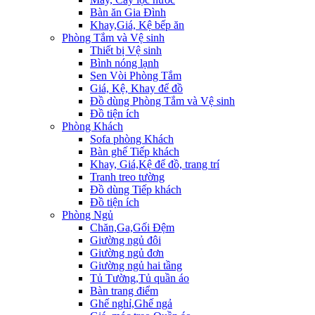
Bàn ăn Gia Đình
Khay,Giá, Kệ bếp ăn
Phòng Tắm và Vệ sinh
Thiết bị Vệ sinh
Bình nóng lạnh
Sen Vòi Phòng Tắm
Giá, Kệ, Khay để đồ
Đồ dùng Phòng Tắm và Vệ sinh
Đồ tiện ích
Phòng Khách
Sofa phòng Khách
Bàn ghế Tiếp khách
Khay, Giá,Kệ để đồ, trang trí
Tranh treo tường
Đồ dùng Tiếp khách
Đồ tiện ích
Phòng Ngủ
Chăn,Ga,Gối Đệm
Giường ngủ đôi
Giường ngủ đơn
Giường ngủ hai tầng
Tủ Tường,Tủ quần áo
Bàn trang điểm
Ghế nghỉ,Ghế ngả