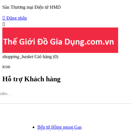
Sàn Thương mại Điện tử HMD

Đăng nhập

shopping_basket
Giỏ hàng
(0)
icon
Hỗ trợ Khách hàng
Hotline: 09317.456.44
Bếp từ,Hồng ngoại,Gas