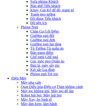
Sofa phòng Khách
Bàn ghế Tiếp khách
Khay, Giá,Kệ để đồ, trang trí
Tranh treo tường
Đồ dùng Tiếp khách
Đồ tiện ích
Phòng Ngủ
Chăn,Ga,Gối Đệm
Giường ngủ đôi
Giường ngủ đơn
Giường ngủ hai tầng
Tủ Tường,Tủ quần áo
Bàn trang điểm
Ghế nghỉ,Ghế ngả
Giá, móc treo Quần áo
Bàn là, máy sấy tóc
Két sắt Gia đình
Phòng ngủ Trẻ em
Điện Máy
Máy pha cafe
Quạt Điều hòa,Điện cơ,Tháp không cánh
Máy lọc không khí, Máy tạo độ ẩm
Robot hút bụi, Máy hút bụi
Máy Xay, ép Sinh tố
Mày làm kem, làm bánh