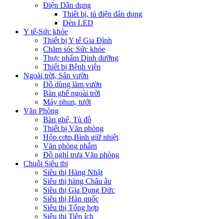
Điện Dân dụng
Thiết bị, tủ điện dân dụng
Đèn LED
Y tế-Sức khỏe
Thiết bị Y tế Gia Đình
Chăm sóc Sức khỏe
Thực phẩm Dinh dưỡng
Thiết bị Bệnh viện
Ngoài trời, Sân vườn
Đồ dùng làm vườn
Bàn ghế ngoài trời
Máy phun, tưới
Văn Phòng
Bàn ghế, Tủ đồ
Thiết bị Văn phòng
Hộp cơm,Bình giữ nhiệt
Văn phòng phẩm
Đồ nghỉ trưa Văn phòng
Chuỗi Siêu thị
Siêu thị Hàng Nhật
Siêu thị hàng Châu âu
Siêu thị Gia Dụng Đức
Siêu thị Hàn quốc
Siêu thị Tổng hợp
Siêu thị Tiện ích