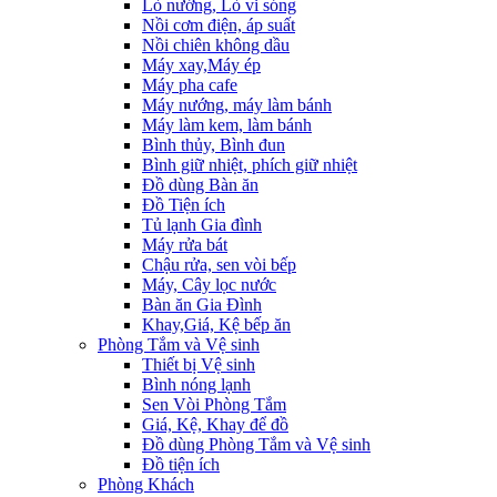
Lò nướng, Lò vi sóng
Nồi cơm điện, áp suất
Nồi chiên không dầu
Máy xay,Máy ép
Máy pha cafe
Máy nướng, máy làm bánh
Máy làm kem, làm bánh
Bình thủy, Bình đun
Bình giữ nhiệt, phích giữ nhiệt
Đồ dùng Bàn ăn
Đồ Tiện ích
Tủ lạnh Gia đình
Máy rửa bát
Chậu rửa, sen vòi bếp
Máy, Cây lọc nước
Bàn ăn Gia Đình
Khay,Giá, Kệ bếp ăn
Phòng Tắm và Vệ sinh
Thiết bị Vệ sinh
Bình nóng lạnh
Sen Vòi Phòng Tắm
Giá, Kệ, Khay để đồ
Đồ dùng Phòng Tắm và Vệ sinh
Đồ tiện ích
Phòng Khách