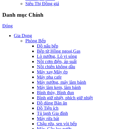
Siêu Thị Đồng giá
Danh mục Chính
Đóng
Gia Dụng
Phòng Bếp
Đồ nấu bếp
Bếp từ,Hồng ngoại,Gas
Lò nướng, Lò vi sóng
Nồi cơm điện, áp suất
Nồi chiên không dầu
Máy xay,Máy ép
Máy pha cafe
Máy nướng, máy làm bánh
Máy làm kem, làm bánh
Bình thủy, Bình đun
Bình giữ nhiệt, phích giữ nhiệt
Đồ dùng Bàn ăn
Đồ Tiện ích
Tủ lạnh Gia đình
Máy rửa bát
Chậu rửa, sen vòi bếp
Máy, Cây lọc nước