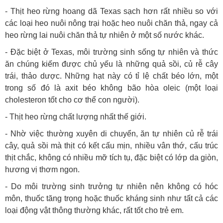
- Thịt heo rừng hoang dã Texas sạch hơn rất nhiều so với
các loại heo nuôi nông trại hoặc heo nuôi chăn thả, ngay cả
heo rừng lai nuôi chăn thả tự nhiên ở một số nước khác.
- Đặc biệt ở Texas, môi trường sinh sống tự nhiên và thức
ăn chúng kiếm được chủ yếu là những quả sồi, củ rễ cây
trái, thảo dược. Những hạt này có tỉ lệ chất béo lớn, một
trong số đó là axit béo không bão hòa oleic (một loại
cholesteron tốt cho cơ thể con người).
- Thịt heo rừng chất lượng nhất thế giới.
- Nhờ việc thường xuyên di chuyển, ăn tự nhiên củ rễ trái
cây, quả sồi mà thịt có kết cấu mịn, nhiều vân thớ, cấu trúc
thịt chắc, không có nhiều mỡ tích tụ, đặc biệt có lớp da giòn,
hương vị thơm ngon.
- Do môi trường sinh trưởng tự nhiên nên không có hóc
môn, thuốc tăng trọng hoặc thuốc kháng sinh như tất cả các
loại động vật thông thường khác, rất tốt cho trẻ em.