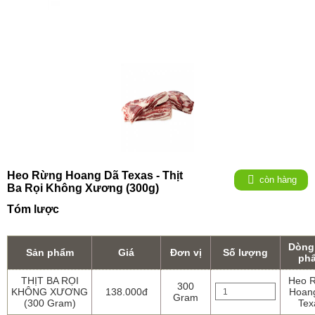
Heo Rừng Hoang Dã Texas - Thịt
còn hàng
Ba Rọi Không Xương (300g)
Tóm lược
Dòng
Sản phẩm
Giá
Đơn vị
Số lượng
ph
THỊT BA RỌI
Heo 
300
KHÔNG XƯƠNG
138.000đ
Hoan
Gram
(300 Gram)
Tex