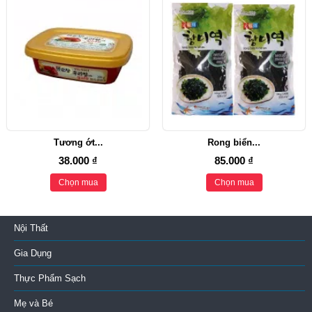
Tương ớt...
Rong biển...
38.000 ₫
85.000 ₫
Chọn mua
Chọn mua
Nội Thất
Gia Dụng
Thực Phẩm Sạch
Mẹ và Bé