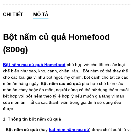
CHI TIẾT
MÔ TẢ
Bột nấm củ quả Homefood
(800g)
Bột nêm rau củ quả Homefood
phù hợp với cho tất cả các loại
chế biến như xào, kho, canh, chiên, rán... Bột nêm có thể thay thế
cho các loại gia vị như bột ngọt, mỳ chính, bột canh cho tất cả các
món ăn hàng ngày.
Bột nêm rau củ quả
phù hợp chế biến các
món ăn chay hoặc ăn mặn, người dùng có thể sử dụng thêm muối
kết hợp với
bột nêm
theo tỷ lệ hợp lý nếu muốn gia tăng vị mặn
của món ăn. Tất cả các thành viên trong gia đình sử dụng đều
được
1. Thông tin bột nấm củ quả
-
Bột nấm củ quả
(hay
hạt nêm nấm rau củ
) được chiết xuất từ vị