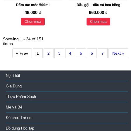
Dấm táo mèo 500ml
Dầu gội + dầu xả hoa hồng
48.000 ₫
660.000 ₫
Chọn mua
Chọn mua
Showing 1 - 24 of 151
items
« Prev
1
2
3
4
5
6
7
Next »
Nội Thất
Gia Dụng
Thực Phẩm Sạch
Mẹ và Bé
Đồ chơi Trẻ em
Đồ dùng Học tập