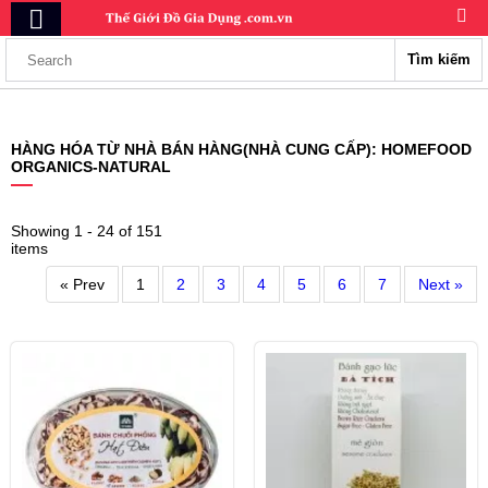
Tìm kiếm
HÀNG HÓA TỪ NHÀ BÁN HÀNG(NHÀ CUNG CẤP): HOMEFOOD
ORGANICS-NATURAL
Showing 1 - 24 of 151
items
« Prev
1
2
3
4
5
6
7
Next »