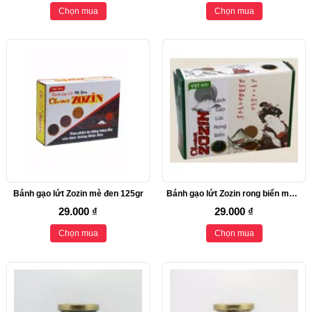
Chọn mua
Chọn mua
Bánh gạo lứt Zozin mè đen 125gr
Bánh gạo lứt Zozin rong biển mè đen 125gr
29.000 ₫
29.000 ₫
Chọn mua
Chọn mua