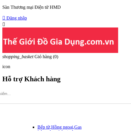
Sàn Thương mại Điện tử HMD

Đăng nhập

shopping_basket
Giỏ hàng
(0)
icon
Hỗ trợ Khách hàng
Hotline: 09317.456.44
Bếp từ,Hồng ngoại,Gas