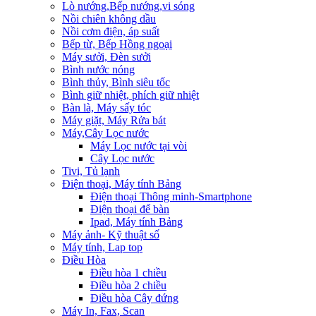
Lò nướng,Bếp nướng,vi sóng
Nồi chiên không dầu
Nồi cơm điện, áp suất
Bếp từ, Bếp Hồng ngoại
Máy sưởi, Đèn sưởi
Bình nước nóng
Bình thủy, Bình siêu tốc
Bình giữ nhiệt, phích giữ nhiệt
Bàn là, Máy sấy tóc
Máy giặt, Máy Rửa bát
Máy,Cây Lọc nước
Máy Lọc nước tại vòi
Cây Lọc nước
Tivi, Tủ lạnh
Điện thoại, Máy tính Bảng
Điện thoại Thông minh-Smartphone
Điện thoại để bàn
Ipad, Máy tính Bảng
Máy ảnh- Kỹ thuật số
Máy tính, Lap top
Điều Hòa
Điều hòa 1 chiều
Điều hòa 2 chiều
Điều hòa Cây đứng
Máy In, Fax, Scan