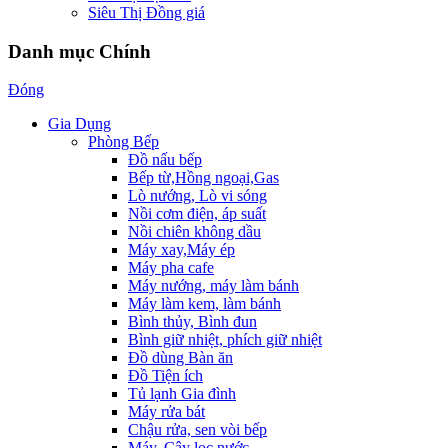
Siêu Thị Đồng giá
Danh mục Chính
Đóng
Gia Dụng
Phòng Bếp
Đồ nấu bếp
Bếp từ,Hồng ngoại,Gas
Lò nướng, Lò vi sóng
Nồi cơm điện, áp suất
Nồi chiên không dầu
Máy xay,Máy ép
Máy pha cafe
Máy nướng, máy làm bánh
Máy làm kem, làm bánh
Bình thủy, Bình đun
Bình giữ nhiệt, phích giữ nhiệt
Đồ dùng Bàn ăn
Đồ Tiện ích
Tủ lạnh Gia đình
Máy rửa bát
Chậu rửa, sen vòi bếp
Máy, Cây lọc nước