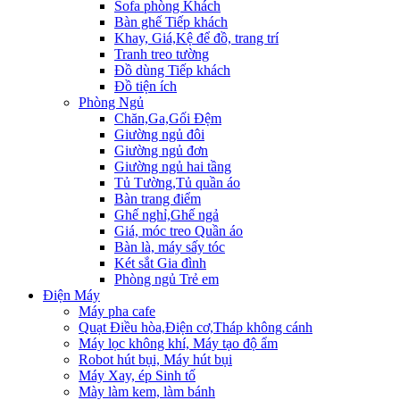
Sofa phòng Khách
Bàn ghế Tiếp khách
Khay, Giá,Kệ để đồ, trang trí
Tranh treo tường
Đồ dùng Tiếp khách
Đồ tiện ích
Phòng Ngủ
Chăn,Ga,Gối Đệm
Giường ngủ đôi
Giường ngủ đơn
Giường ngủ hai tầng
Tủ Tường,Tủ quần áo
Bàn trang điểm
Ghế nghỉ,Ghế ngả
Giá, móc treo Quần áo
Bàn là, máy sấy tóc
Két sắt Gia đình
Phòng ngủ Trẻ em
Điện Máy
Máy pha cafe
Quạt Điều hòa,Điện cơ,Tháp không cánh
Máy lọc không khí, Máy tạo độ ẩm
Robot hút bụi, Máy hút bụi
Máy Xay, ép Sinh tố
Mày làm kem, làm bánh