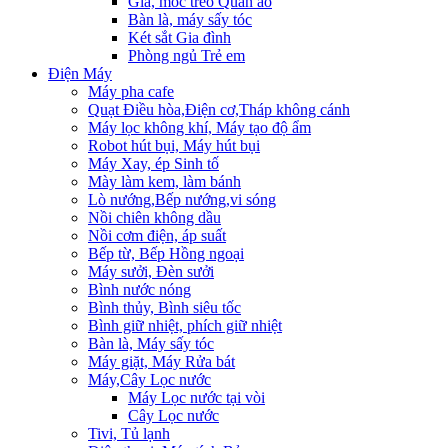
Giá, móc treo Quần áo
Bàn là, máy sấy tóc
Két sắt Gia đình
Phòng ngủ Trẻ em
Điện Máy
Máy pha cafe
Quạt Điều hòa,Điện cơ,Tháp không cánh
Máy lọc không khí, Máy tạo độ ẩm
Robot hút bụi, Máy hút bụi
Máy Xay, ép Sinh tố
Mày làm kem, làm bánh
Lò nướng,Bếp nướng,vi sóng
Nồi chiên không dầu
Nồi cơm điện, áp suất
Bếp từ, Bếp Hồng ngoại
Máy sưởi, Đèn sưởi
Bình nước nóng
Bình thủy, Bình siêu tốc
Bình giữ nhiệt, phích giữ nhiệt
Bàn là, Máy sấy tóc
Máy giặt, Máy Rửa bát
Máy,Cây Lọc nước
Máy Lọc nước tại vòi
Cây Lọc nước
Tivi, Tủ lạnh