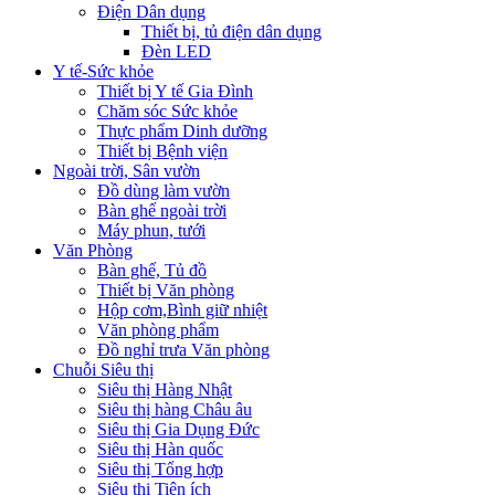
Điện Dân dụng
Thiết bị, tủ điện dân dụng
Đèn LED
Y tế-Sức khỏe
Thiết bị Y tế Gia Đình
Chăm sóc Sức khỏe
Thực phẩm Dinh dưỡng
Thiết bị Bệnh viện
Ngoài trời, Sân vườn
Đồ dùng làm vườn
Bàn ghế ngoài trời
Máy phun, tưới
Văn Phòng
Bàn ghế, Tủ đồ
Thiết bị Văn phòng
Hộp cơm,Bình giữ nhiệt
Văn phòng phẩm
Đồ nghỉ trưa Văn phòng
Chuỗi Siêu thị
Siêu thị Hàng Nhật
Siêu thị hàng Châu âu
Siêu thị Gia Dụng Đức
Siêu thị Hàn quốc
Siêu thị Tổng hợp
Siêu thị Tiện ích