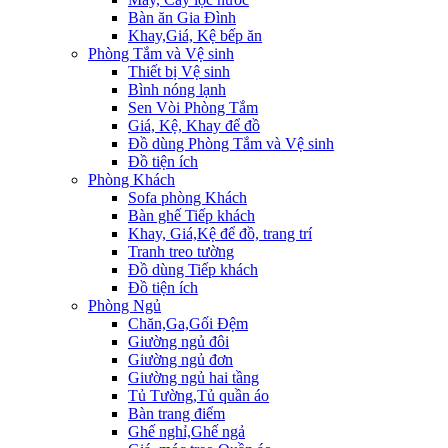
Bàn ăn Gia Đình
Khay,Giá, Kệ bếp ăn
Phòng Tắm và Vệ sinh
Thiết bị Vệ sinh
Bình nóng lạnh
Sen Vòi Phòng Tắm
Giá, Kệ, Khay để đồ
Đồ dùng Phòng Tắm và Vệ sinh
Đồ tiện ích
Phòng Khách
Sofa phòng Khách
Bàn ghế Tiếp khách
Khay, Giá,Kệ để đồ, trang trí
Tranh treo tường
Đồ dùng Tiếp khách
Đồ tiện ích
Phòng Ngủ
Chăn,Ga,Gối Đệm
Giường ngủ đôi
Giường ngủ đơn
Giường ngủ hai tầng
Tủ Tường,Tủ quần áo
Bàn trang điểm
Ghế nghỉ,Ghế ngả