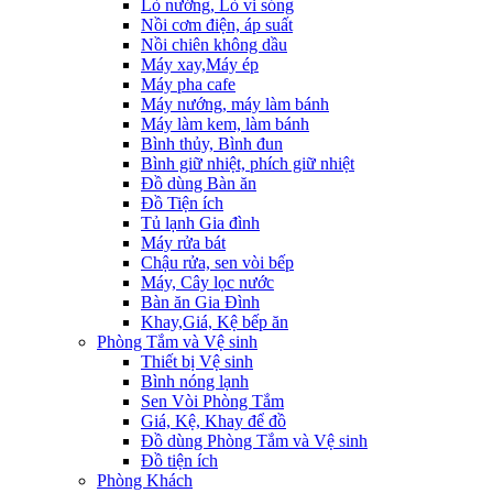
Lò nướng, Lò vi sóng
Nồi cơm điện, áp suất
Nồi chiên không dầu
Máy xay,Máy ép
Máy pha cafe
Máy nướng, máy làm bánh
Máy làm kem, làm bánh
Bình thủy, Bình đun
Bình giữ nhiệt, phích giữ nhiệt
Đồ dùng Bàn ăn
Đồ Tiện ích
Tủ lạnh Gia đình
Máy rửa bát
Chậu rửa, sen vòi bếp
Máy, Cây lọc nước
Bàn ăn Gia Đình
Khay,Giá, Kệ bếp ăn
Phòng Tắm và Vệ sinh
Thiết bị Vệ sinh
Bình nóng lạnh
Sen Vòi Phòng Tắm
Giá, Kệ, Khay để đồ
Đồ dùng Phòng Tắm và Vệ sinh
Đồ tiện ích
Phòng Khách