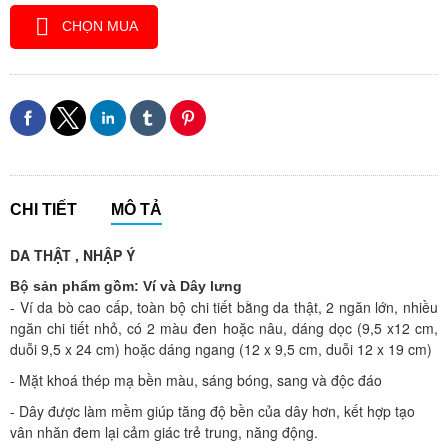
CHỌN MUA
CHI TIẾT
MÔ TẢ
DA THẬT , NHẬP Ý
Bộ sản phẩm gồm: Ví và Dây lưng
- Ví da bò
cao cấp, toàn bộ chi tiết bằng da thật, 2 ngăn lớn, nhiều
ngăn chi tiết nhỏ, có 2 màu đen hoặc nâu, dáng dọc (9,5 x12 cm,
duỗi 9,5 x 24 cm) hoặc dáng ngang (12 x 9,5 cm, duỗi 12 x 19 cm)
- Mặt khoá thép mạ bền màu, sáng bóng, sang và độc đáo
- Dây được làm mềm giúp tăng độ bền của dây hơn, kết hợp tạo
vân nhăn đem lại cảm giác trẻ trung, năng động.