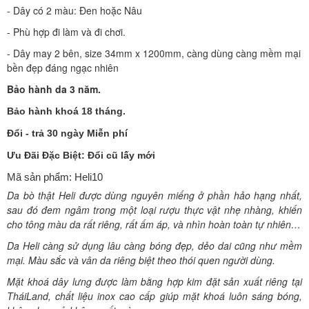
- Dây có 2 màu: Đen hoặc Nâu
- Phù hợp đi làm và đi chơi.
- Dây may 2 bên, size 34mm x 1200mm, càng dùng càng mềm mại
bền đẹp đáng ngạc nhiên
Bảo hành da 3 năm.
Bảo hành khoá 18 tháng.
Đổi - trả 30 ngày Miễn phí
Ưu Đãi Đặc Biệt: Đổi cũ lấy mới
Mã sản phẩm: Heli10
Da bò thật Heli được dùng nguyên miếng ở phần hảo hạng nhất,
sau đó đem ngâm trong một loại rượu thực vật nhẹ nhàng, khiến
cho tông màu da rất riêng, rất ấm áp, và nhìn hoàn toàn tự nhiên…
Da Heli càng sử dụng lâu càng bóng đẹp, dẻo dai cũng như mềm
mại. Màu sắc và vân da riêng biệt theo thói quen người dùng.
Mặt khoá dây lưng được làm bằng hợp kim đặt sản xuất riêng tại
TháiLand, chất liệu inox cao cấp giúp mặt khoá luôn sáng bóng,