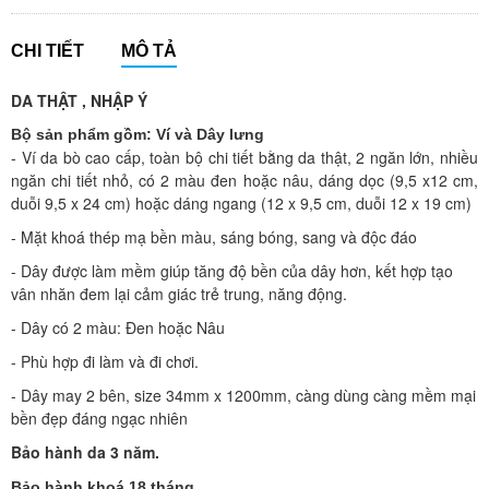
CHI TIẾT
MÔ TẢ
DA THẬT , NHẬP Ý
Bộ sản phẩm gồm: Ví và Dây lưng
- Ví da bò
cao cấp, toàn bộ chi tiết bằng da thật, 2 ngăn lớn, nhiều
ngăn chi tiết nhỏ, có 2 màu đen hoặc nâu, dáng dọc (9,5 x12 cm,
duỗi 9,5 x 24 cm) hoặc dáng ngang (12 x 9,5 cm, duỗi 12 x 19 cm)
- Mặt khoá thép mạ bền màu, sáng bóng, sang và độc đáo
- Dây được làm mềm giúp tăng độ bền của dây hơn, kết hợp tạo
vân nhăn đem lại cảm giác trẻ trung, năng động.
- Dây có 2 màu: Đen hoặc Nâu
- Phù hợp đi làm và đi chơi.
- Dây may 2 bên, size 34mm x 1200mm, càng dùng càng mềm mại
bền đẹp đáng ngạc nhiên
Bảo hành da 3 năm.
Bảo hành khoá 18 tháng.