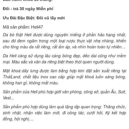
Đổi - trả 30 ngày Miễn phí
Ưu Đãi Đặc Biệt: Đổi cũ lấy mới
Mã sản phẩm: Heli47
Da bò thật Heli được dùng nguyên miếng ở phần hảo hạng nhất,
sau đó đem ngâm trong một loại rượu thực vật nhẹ nhàng, khiến
cho tông màu da rất riêng, rất ấm áp, và nhìn hoàn toàn tự nhiên…
Da Heli càng sử dụng lâu càng bóng đẹp, dẻo dai cũng như mềm
mại. Màu sắc và vân da riêng biệt theo thói quen người dùng.
Mặt khoá dây lưng được làm bằng hợp kim đặt sản xuất riêng tại
TháiLand, chất liệu inox cao cấp giúp mặt khoá luôn sáng bóng,
không han gỉ, không mất màu.
Sản phẩm của Heli phù hợp giới văn phòng, công sở, quần Âu, Suit,
Vest...
Sản phẩm phù hợp dùng làm quà tặng dịp quan trọng: Thăng chức,
sinh nhật, nhận việc làm mới, đi công tác, cưới hỏi, Ký kết hợp
đồng, hội nghị....