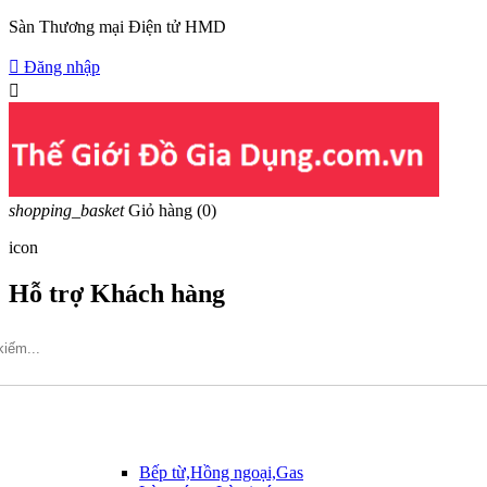
Sàn Thương mại Điện tử HMD

Đăng nhập

shopping_basket
Giỏ hàng
(0)
icon
Hỗ trợ Khách hàng
Hotline: 09317.456.44
Bếp từ,Hồng ngoại,Gas