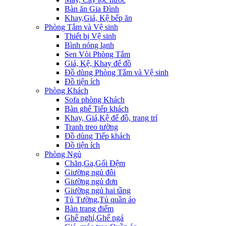
Bàn ăn Gia Đình
Khay,Giá, Kệ bếp ăn
Phòng Tắm và Vệ sinh
Thiết bị Vệ sinh
Bình nóng lạnh
Sen Vòi Phòng Tắm
Giá, Kệ, Khay để đồ
Đồ dùng Phòng Tắm và Vệ sinh
Đồ tiện ích
Phòng Khách
Sofa phòng Khách
Bàn ghế Tiếp khách
Khay, Giá,Kệ để đồ, trang trí
Tranh treo tường
Đồ dùng Tiếp khách
Đồ tiện ích
Phòng Ngủ
Chăn,Ga,Gối Đệm
Giường ngủ đôi
Giường ngủ đơn
Giường ngủ hai tầng
Tủ Tường,Tủ quần áo
Bàn trang điểm
Ghế nghỉ,Ghế ngả