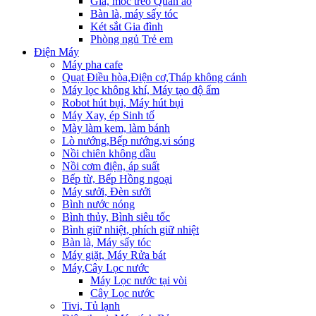
Giá, móc treo Quần áo
Bàn là, máy sấy tóc
Két sắt Gia đình
Phòng ngủ Trẻ em
Điện Máy
Máy pha cafe
Quạt Điều hòa,Điện cơ,Tháp không cánh
Máy lọc không khí, Máy tạo độ ẩm
Robot hút bụi, Máy hút bụi
Máy Xay, ép Sinh tố
Mày làm kem, làm bánh
Lò nướng,Bếp nướng,vi sóng
Nồi chiên không dầu
Nồi cơm điện, áp suất
Bếp từ, Bếp Hồng ngoại
Máy sưởi, Đèn sưởi
Bình nước nóng
Bình thủy, Bình siêu tốc
Bình giữ nhiệt, phích giữ nhiệt
Bàn là, Máy sấy tóc
Máy giặt, Máy Rửa bát
Máy,Cây Lọc nước
Máy Lọc nước tại vòi
Cây Lọc nước
Tivi, Tủ lạnh