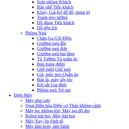
Sofa phòng Khách
Bàn ghế Tiếp khách
Khay, Giá,Kệ để đồ, trang trí
Tranh treo tường
Đồ dùng Tiếp khách
Đồ tiện ích
Phòng Ngủ
Chăn,Ga,Gối Đệm
Giường ngủ đôi
Giường ngủ đơn
Giường ngủ hai tầng
Tủ Tường,Tủ quần áo
Bàn trang điểm
Ghế nghỉ,Ghế ngả
Giá, móc treo Quần áo
Bàn là, máy sấy tóc
Két sắt Gia đình
Phòng ngủ Trẻ em
Điện Máy
Máy pha cafe
Quạt Điều hòa,Điện cơ,Tháp không cánh
Máy lọc không khí, Máy tạo độ ẩm
Robot hút bụi, Máy hút bụi
Máy Xay, ép Sinh tố
Mày làm kem, làm bánh