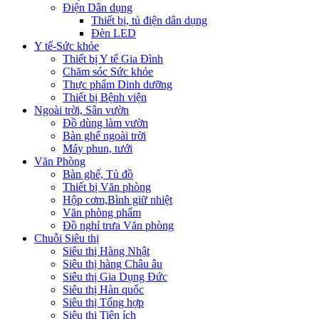
Điện Dân dụng
Thiết bị, tủ điện dân dụng
Đèn LED
Y tế-Sức khỏe
Thiết bị Y tế Gia Đình
Chăm sóc Sức khỏe
Thực phẩm Dinh dưỡng
Thiết bị Bệnh viện
Ngoài trời, Sân vườn
Đồ dùng làm vườn
Bàn ghế ngoài trời
Máy phun, tưới
Văn Phòng
Bàn ghế, Tủ đồ
Thiết bị Văn phòng
Hộp cơm,Bình giữ nhiệt
Văn phòng phẩm
Đồ nghỉ trưa Văn phòng
Chuỗi Siêu thị
Siêu thị Hàng Nhật
Siêu thị hàng Châu âu
Siêu thị Gia Dụng Đức
Siêu thị Hàn quốc
Siêu thị Tổng hợp
Siêu thị Tiện ích