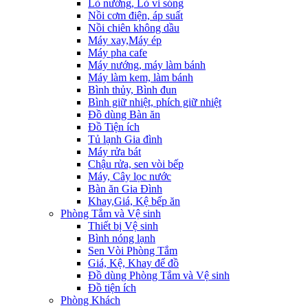
Lò nướng, Lò vi sóng
Nồi cơm điện, áp suất
Nồi chiên không dầu
Máy xay,Máy ép
Máy pha cafe
Máy nướng, máy làm bánh
Máy làm kem, làm bánh
Bình thủy, Bình đun
Bình giữ nhiệt, phích giữ nhiệt
Đồ dùng Bàn ăn
Đồ Tiện ích
Tủ lạnh Gia đình
Máy rửa bát
Chậu rửa, sen vòi bếp
Máy, Cây lọc nước
Bàn ăn Gia Đình
Khay,Giá, Kệ bếp ăn
Phòng Tắm và Vệ sinh
Thiết bị Vệ sinh
Bình nóng lạnh
Sen Vòi Phòng Tắm
Giá, Kệ, Khay để đồ
Đồ dùng Phòng Tắm và Vệ sinh
Đồ tiện ích
Phòng Khách