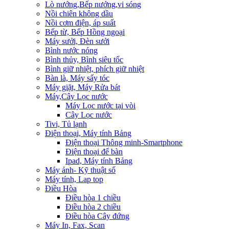
Lò nướng,Bếp nướng,vi sóng
Nồi chiên không dầu
Nồi cơm điện, áp suất
Bếp từ, Bếp Hồng ngoại
Máy sưởi, Đèn sưởi
Bình nước nóng
Bình thủy, Bình siêu tốc
Bình giữ nhiệt, phích giữ nhiệt
Bàn là, Máy sấy tóc
Máy giặt, Máy Rửa bát
Máy,Cây Lọc nước
Máy Lọc nước tại vòi
Cây Lọc nước
Tivi, Tủ lạnh
Điện thoại, Máy tính Bảng
Điện thoại Thông minh-Smartphone
Điện thoại để bàn
Ipad, Máy tính Bảng
Máy ảnh- Kỹ thuật số
Máy tính, Lap top
Điều Hòa
Điều hòa 1 chiều
Điều hòa 2 chiều
Điều hòa Cây đứng
Máy In, Fax, Scan