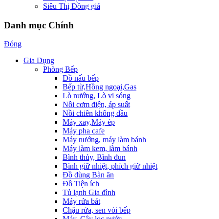
Siêu Thị Đồng giá
Danh mục Chính
Đóng
Gia Dụng
Phòng Bếp
Đồ nấu bếp
Bếp từ,Hồng ngoại,Gas
Lò nướng, Lò vi sóng
Nồi cơm điện, áp suất
Nồi chiên không dầu
Máy xay,Máy ép
Máy pha cafe
Máy nướng, máy làm bánh
Máy làm kem, làm bánh
Bình thủy, Bình đun
Bình giữ nhiệt, phích giữ nhiệt
Đồ dùng Bàn ăn
Đồ Tiện ích
Tủ lạnh Gia đình
Máy rửa bát
Chậu rửa, sen vòi bếp
Máy, Cây lọc nước