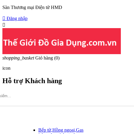
Sàn Thương mại Điện tử HMD

Đăng nhập

shopping_basket
Giỏ hàng
(0)
icon
Hỗ trợ Khách hàng
Hotline: 09317.456.44
Bếp từ,Hồng ngoại,Gas