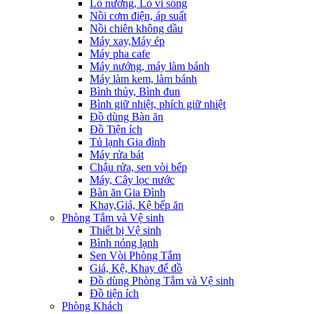
Lò nướng, Lò vi sóng
Nồi cơm điện, áp suất
Nồi chiên không dầu
Máy xay,Máy ép
Máy pha cafe
Máy nướng, máy làm bánh
Máy làm kem, làm bánh
Bình thủy, Bình đun
Bình giữ nhiệt, phích giữ nhiệt
Đồ dùng Bàn ăn
Đồ Tiện ích
Tủ lạnh Gia đình
Máy rửa bát
Chậu rửa, sen vòi bếp
Máy, Cây lọc nước
Bàn ăn Gia Đình
Khay,Giá, Kệ bếp ăn
Phòng Tắm và Vệ sinh
Thiết bị Vệ sinh
Bình nóng lạnh
Sen Vòi Phòng Tắm
Giá, Kệ, Khay để đồ
Đồ dùng Phòng Tắm và Vệ sinh
Đồ tiện ích
Phòng Khách