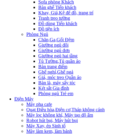
Sofa phòng Khách
Bàn ghế Tiếp khách
Khay, Giá,Kệ để đồ, trang trí
Tranh treo tường
Đồ dùng Tiếp khách
Đồ tiện ích
Phòng Ngủ
Chăn,Ga,Gối Đệm
Giường ngủ đôi
Giường ngủ đơn
Giường ngủ hai tầng
Tủ Tường,Tủ quần áo
Bàn trang điểm
Ghế nghỉ,Ghế ngả
Giá, móc treo Quần áo
Bàn là, máy sấy tóc
Két sắt Gia đình
Phòng ngủ Trẻ em
Điện Máy
Máy pha cafe
Quạt Điều hòa,Điện cơ,Tháp không cánh
Máy lọc không khí, Máy tạo độ ẩm
Robot hút bụi, Máy hút bụi
Máy Xay, ép Sinh tố
Mày làm kem, làm bánh