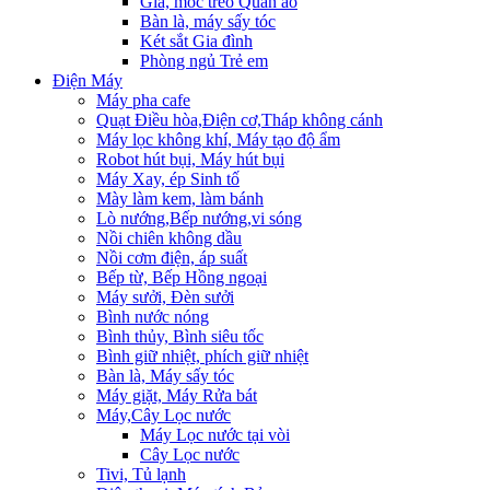
Giá, móc treo Quần áo
Bàn là, máy sấy tóc
Két sắt Gia đình
Phòng ngủ Trẻ em
Điện Máy
Máy pha cafe
Quạt Điều hòa,Điện cơ,Tháp không cánh
Máy lọc không khí, Máy tạo độ ẩm
Robot hút bụi, Máy hút bụi
Máy Xay, ép Sinh tố
Mày làm kem, làm bánh
Lò nướng,Bếp nướng,vi sóng
Nồi chiên không dầu
Nồi cơm điện, áp suất
Bếp từ, Bếp Hồng ngoại
Máy sưởi, Đèn sưởi
Bình nước nóng
Bình thủy, Bình siêu tốc
Bình giữ nhiệt, phích giữ nhiệt
Bàn là, Máy sấy tóc
Máy giặt, Máy Rửa bát
Máy,Cây Lọc nước
Máy Lọc nước tại vòi
Cây Lọc nước
Tivi, Tủ lạnh