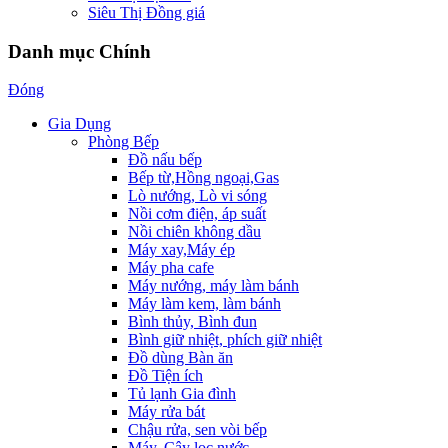
Siêu Thị Đồng giá
Danh mục Chính
Đóng
Gia Dụng
Phòng Bếp
Đồ nấu bếp
Bếp từ,Hồng ngoại,Gas
Lò nướng, Lò vi sóng
Nồi cơm điện, áp suất
Nồi chiên không dầu
Máy xay,Máy ép
Máy pha cafe
Máy nướng, máy làm bánh
Máy làm kem, làm bánh
Bình thủy, Bình đun
Bình giữ nhiệt, phích giữ nhiệt
Đồ dùng Bàn ăn
Đồ Tiện ích
Tủ lạnh Gia đình
Máy rửa bát
Chậu rửa, sen vòi bếp
Máy, Cây lọc nước