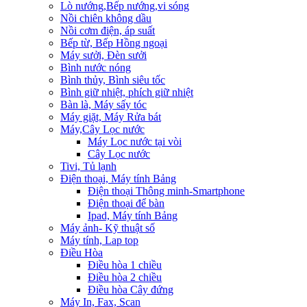
Lò nướng,Bếp nướng,vi sóng
Nồi chiên không dầu
Nồi cơm điện, áp suất
Bếp từ, Bếp Hồng ngoại
Máy sưởi, Đèn sưởi
Bình nước nóng
Bình thủy, Bình siêu tốc
Bình giữ nhiệt, phích giữ nhiệt
Bàn là, Máy sấy tóc
Máy giặt, Máy Rửa bát
Máy,Cây Lọc nước
Máy Lọc nước tại vòi
Cây Lọc nước
Tivi, Tủ lạnh
Điện thoại, Máy tính Bảng
Điện thoại Thông minh-Smartphone
Điện thoại để bàn
Ipad, Máy tính Bảng
Máy ảnh- Kỹ thuật số
Máy tính, Lap top
Điều Hòa
Điều hòa 1 chiều
Điều hòa 2 chiều
Điều hòa Cây đứng
Máy In, Fax, Scan