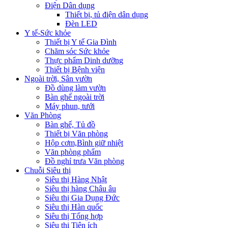
Điện Dân dụng
Thiết bị, tủ điện dân dụng
Đèn LED
Y tế-Sức khỏe
Thiết bị Y tế Gia Đình
Chăm sóc Sức khỏe
Thực phẩm Dinh dưỡng
Thiết bị Bệnh viện
Ngoài trời, Sân vườn
Đồ dùng làm vườn
Bàn ghế ngoài trời
Máy phun, tưới
Văn Phòng
Bàn ghế, Tủ đồ
Thiết bị Văn phòng
Hộp cơm,Bình giữ nhiệt
Văn phòng phẩm
Đồ nghỉ trưa Văn phòng
Chuỗi Siêu thị
Siêu thị Hàng Nhật
Siêu thị hàng Châu âu
Siêu thị Gia Dụng Đức
Siêu thị Hàn quốc
Siêu thị Tổng hợp
Siêu thị Tiện ích