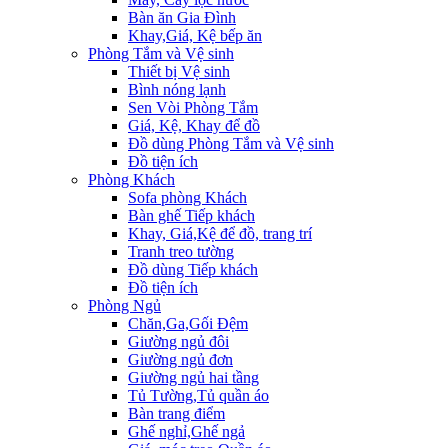
Bàn ăn Gia Đình
Khay,Giá, Kệ bếp ăn
Phòng Tắm và Vệ sinh
Thiết bị Vệ sinh
Bình nóng lạnh
Sen Vòi Phòng Tắm
Giá, Kệ, Khay để đồ
Đồ dùng Phòng Tắm và Vệ sinh
Đồ tiện ích
Phòng Khách
Sofa phòng Khách
Bàn ghế Tiếp khách
Khay, Giá,Kệ để đồ, trang trí
Tranh treo tường
Đồ dùng Tiếp khách
Đồ tiện ích
Phòng Ngủ
Chăn,Ga,Gối Đệm
Giường ngủ đôi
Giường ngủ đơn
Giường ngủ hai tầng
Tủ Tường,Tủ quần áo
Bàn trang điểm
Ghế nghỉ,Ghế ngả