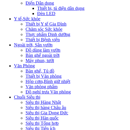
Điện Dân dụng
Thiết bị, tủ điện dân dụng
Đèn LED
Y tế-Sức khỏe
Thiết bị Y tế Gia Đình
Chăm sóc Sức khỏe
Thực phẩm Dinh dưỡng
Thiết bị Bệnh viện
Ngoài trời, Sân vườn
Đồ dùng làm vườn
Bàn ghế ngoài trời
Máy phun, tưới
Văn Phòng
Bàn ghế, Tủ đồ
Thiết bị Văn phòng
Hộp cơm,Bình giữ nhiệt
Văn phòng phẩm
Đồ nghỉ trưa Văn phòng
Chuỗi Siêu thị
Siêu thị Hàng Nhật
Siêu thị hàng Châu âu
Siêu thị Gia Dụng Đức
Siêu thị Hàn quốc
Siêu thị Tổng hợp
Siêu thị Tiện ích