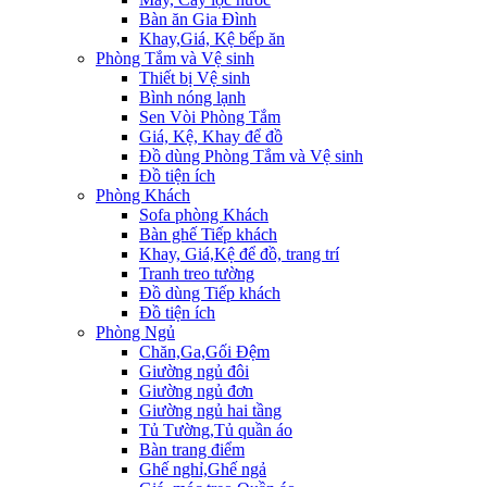
Bàn ăn Gia Đình
Khay,Giá, Kệ bếp ăn
Phòng Tắm và Vệ sinh
Thiết bị Vệ sinh
Bình nóng lạnh
Sen Vòi Phòng Tắm
Giá, Kệ, Khay để đồ
Đồ dùng Phòng Tắm và Vệ sinh
Đồ tiện ích
Phòng Khách
Sofa phòng Khách
Bàn ghế Tiếp khách
Khay, Giá,Kệ để đồ, trang trí
Tranh treo tường
Đồ dùng Tiếp khách
Đồ tiện ích
Phòng Ngủ
Chăn,Ga,Gối Đệm
Giường ngủ đôi
Giường ngủ đơn
Giường ngủ hai tầng
Tủ Tường,Tủ quần áo
Bàn trang điểm
Ghế nghỉ,Ghế ngả