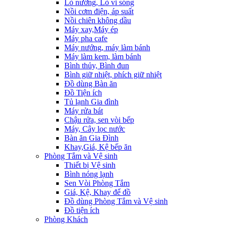
Lò nướng, Lò vi sóng
Nồi cơm điện, áp suất
Nồi chiên không dầu
Máy xay,Máy ép
Máy pha cafe
Máy nướng, máy làm bánh
Máy làm kem, làm bánh
Bình thủy, Bình đun
Bình giữ nhiệt, phích giữ nhiệt
Đồ dùng Bàn ăn
Đồ Tiện ích
Tủ lạnh Gia đình
Máy rửa bát
Chậu rửa, sen vòi bếp
Máy, Cây lọc nước
Bàn ăn Gia Đình
Khay,Giá, Kệ bếp ăn
Phòng Tắm và Vệ sinh
Thiết bị Vệ sinh
Bình nóng lạnh
Sen Vòi Phòng Tắm
Giá, Kệ, Khay để đồ
Đồ dùng Phòng Tắm và Vệ sinh
Đồ tiện ích
Phòng Khách