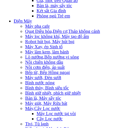
Giá, móc treo Quần áo
Bàn là, máy sấy tóc
Két sắt Gia đình
Phòng ngủ Trẻ em
Điện Máy
Máy pha cafe
Quạt Điều hòa,Điện cơ,Tháp không cánh
Máy lọc không khí, Máy tạo độ ẩm
Robot hút bụi, Máy hút bụi
Máy Xay, ép Sinh tố
Mày làm kem, làm bánh
Lò nướng,Bếp nướng,vi sóng
Nồi chiên không dầu
Nồi cơm điện, áp suất
Bếp từ, Bếp Hồng ngoại
Máy sưởi, Đèn sưởi
Bình nước nóng
Bình thủy, Bình siêu tốc
Bình giữ nhiệt, phích giữ nhiệt
Bàn là, Máy sấy tóc
Máy giặt, Máy Rửa bát
Máy,Cây Lọc nước
Máy Lọc nước tại vòi
Cây Lọc nước
Tivi, Tủ lạnh