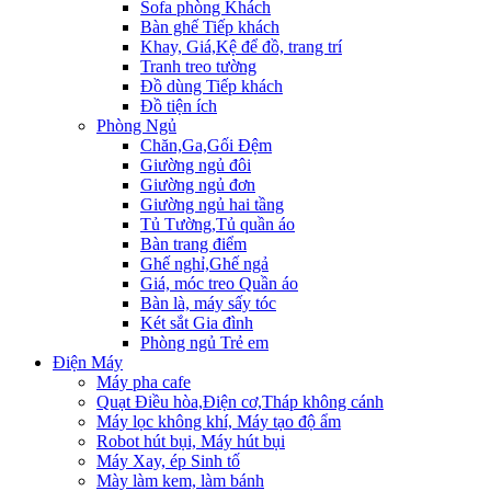
Sofa phòng Khách
Bàn ghế Tiếp khách
Khay, Giá,Kệ để đồ, trang trí
Tranh treo tường
Đồ dùng Tiếp khách
Đồ tiện ích
Phòng Ngủ
Chăn,Ga,Gối Đệm
Giường ngủ đôi
Giường ngủ đơn
Giường ngủ hai tầng
Tủ Tường,Tủ quần áo
Bàn trang điểm
Ghế nghỉ,Ghế ngả
Giá, móc treo Quần áo
Bàn là, máy sấy tóc
Két sắt Gia đình
Phòng ngủ Trẻ em
Điện Máy
Máy pha cafe
Quạt Điều hòa,Điện cơ,Tháp không cánh
Máy lọc không khí, Máy tạo độ ẩm
Robot hút bụi, Máy hút bụi
Máy Xay, ép Sinh tố
Mày làm kem, làm bánh