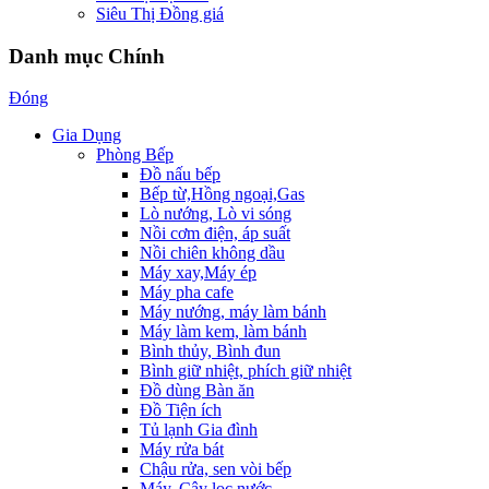
Siêu Thị Đồng giá
Danh mục Chính
Đóng
Gia Dụng
Phòng Bếp
Đồ nấu bếp
Bếp từ,Hồng ngoại,Gas
Lò nướng, Lò vi sóng
Nồi cơm điện, áp suất
Nồi chiên không dầu
Máy xay,Máy ép
Máy pha cafe
Máy nướng, máy làm bánh
Máy làm kem, làm bánh
Bình thủy, Bình đun
Bình giữ nhiệt, phích giữ nhiệt
Đồ dùng Bàn ăn
Đồ Tiện ích
Tủ lạnh Gia đình
Máy rửa bát
Chậu rửa, sen vòi bếp
Máy, Cây lọc nước