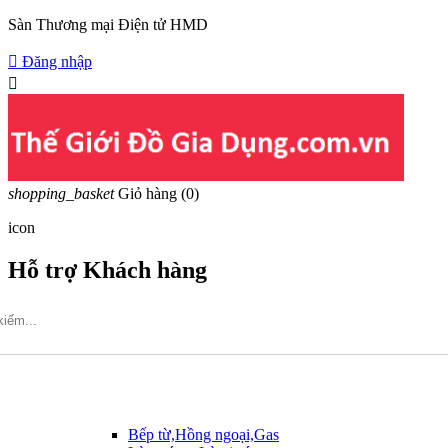
Sàn Thương mại Điện tử HMD

Đăng nhập

shopping_basket
Giỏ hàng
(0)
icon
Hỗ trợ Khách hàng
Hotline: 09317.456.44
Bếp từ,Hồng ngoại,Gas