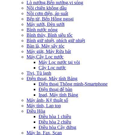
Lò nướng,Bếp nướng,vi sóng
Nồi chiên không dầu
Nồi cơm điện, áp suất
Bếp từ, Bếp Hồng ngoại
Máy sưởi, Đèn sưởi
Bình nước nóng
Bình thủy, Bình siêu tốc
Bình giữ nhiệt, phích giữ nhiệt
Bàn là, Máy sấy tóc
Máy giặt, Máy Rửa bát
Máy,Cây Lọc nước
Máy Lọc nước tại vòi
Cây Lọc nước
Tivi, Tủ lạnh
Điện thoại, Máy tính Bảng
Điện thoại Thông minh-Smartphone
Điện thoại để bàn
Ipad, Máy tính Bảng
Máy ảnh- Kỹ thuật số
Máy tính, Lap top
Điều Hòa
Điều hòa 1 chiều
Điều hòa 2 chiều
Điều hòa Cây đứng
Máy In, Fax, Scan