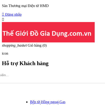
Sàn Thương mại Điện tử HMD

Đăng nhập

shopping_basket
Giỏ hàng
(0)
icon
Hỗ trợ Khách hàng
Hotline: 09317.456.44
Bếp từ,Hồng ngoại,Gas