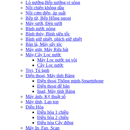
Lò nướng,Bếp nướng,vi sóng
Nồi chiên không dầu
Nồi cơm điện, áp suất
Bếp từ, Bếp Hồng ngoại
Máy sưởi, Đèn sưởi
Bình nước nóng
Bình thủy, Bình siêu tốc
Bình giữ nhiệt, phích giữ nhiệt
Bàn là, Máy sấy tóc
Máy giặt, Máy Rửa bát
Máy,Cây Lọc nước
Máy Lọc nước tại vòi
Cây Lọc nước
Tivi, Tủ lạnh
Điện thoại, Máy tính Bảng
Điện thoại Thông minh-Smartphone
Điện thoại để bàn
Ipad, Máy tính Bảng
Máy ảnh- Kỹ thuật số
Máy tính, Lap top
Điều Hòa
Điều hòa 1 chiều
Điều hòa 2 chiều
Điều hòa Cây đứng
Máy In, Fax, Scan