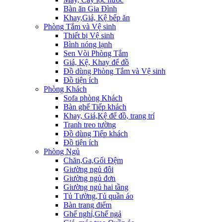
Bàn ăn Gia Đình
Khay,Giá, Kệ bếp ăn
Phòng Tắm và Vệ sinh
Thiết bị Vệ sinh
Bình nóng lạnh
Sen Vòi Phòng Tắm
Giá, Kệ, Khay để đồ
Đồ dùng Phòng Tắm và Vệ sinh
Đồ tiện ích
Phòng Khách
Sofa phòng Khách
Bàn ghế Tiếp khách
Khay, Giá,Kệ để đồ, trang trí
Tranh treo tường
Đồ dùng Tiếp khách
Đồ tiện ích
Phòng Ngủ
Chăn,Ga,Gối Đệm
Giường ngủ đôi
Giường ngủ đơn
Giường ngủ hai tầng
Tủ Tường,Tủ quần áo
Bàn trang điểm
Ghế nghỉ,Ghế ngả