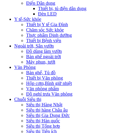
Điện Dân dụng
Thiết bị, tủ điện dân dụng
Đèn LED
Y tế-Sức khỏe
Thiết bị Y tế Gia Đình
Chăm sóc Sức khỏe
Thực phẩm Dinh dưỡng
Thiết bị Bệnh viện
Ngoài trời, Sân vườn
Đồ dùng làm vườn
Bàn ghế ngoài trời
Máy phun, tưới
Văn Phòng
Bàn ghế, Tủ đồ
Thiết bị Văn phòng
Hộp cơm,Bình giữ nhiệt
Văn phòng phẩm
Đồ nghỉ trưa Văn phòng
Chuỗi Siêu thị
Siêu thị Hàng Nhật
Siêu thị hàng Châu âu
Siêu thị Gia Dụng Đức
Siêu thị Hàn quốc
Siêu thị Tổng hợp
Siêu thị Tiện ích