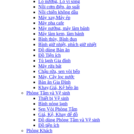
Lò nướng, Lò vi sóng
Nồi cơm điện, áp suất
Nồi chiên không dầu
Máy xay,Máy ép
Máy pha cafe
Máy nướng, máy làm bánh
Máy làm kem, làm bánh
Bình thủy, Bình đun
Bình giữ nhiệt, phích giữ nhiệt
Đồ dùng Bàn ăn
Đồ Tiện ích
Tủ lạnh Gia đình
Máy rửa bát
Chậu rửa, sen vòi bếp
Máy, Cây lọc nước
Bàn ăn Gia Đình
Khay,Giá, Kệ bếp ăn
Phòng Tắm và Vệ sinh
Thiết bị Vệ sinh
Bình nóng lạnh
Sen Vòi Phòng Tắm
Giá, Kệ, Khay để đồ
Đồ dùng Phòng Tắm và Vệ sinh
Đồ tiện ích
Phòng Khách