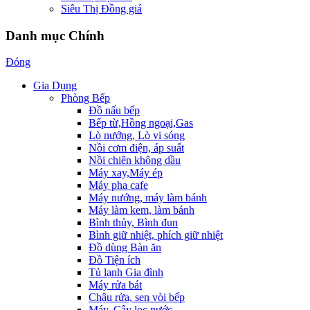
Siêu Thị Đồng giá
Danh mục Chính
Đóng
Gia Dụng
Phòng Bếp
Đồ nấu bếp
Bếp từ,Hồng ngoại,Gas
Lò nướng, Lò vi sóng
Nồi cơm điện, áp suất
Nồi chiên không dầu
Máy xay,Máy ép
Máy pha cafe
Máy nướng, máy làm bánh
Máy làm kem, làm bánh
Bình thủy, Bình đun
Bình giữ nhiệt, phích giữ nhiệt
Đồ dùng Bàn ăn
Đồ Tiện ích
Tủ lạnh Gia đình
Máy rửa bát
Chậu rửa, sen vòi bếp
Máy, Cây lọc nước