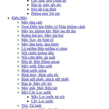
Giá, móc treo Quần áo
Bàn là, máy sấy tóc
Két sắt Gia đình
Phòng ngủ Trẻ em
Điện Máy
Máy pha cafe
Quạt Điều hòa,Điện cơ,Tháp không cánh
Máy lọc không khí, Máy tạo độ ẩm
Robot hút bụi, Máy hút bụi
Máy Xay, ép Sinh tố
Mày làm kem, làm bánh
Lò nướng,Bếp nướng,vi sóng
Nồi chiên không dầu
Nồi cơm điện, áp suất
Bếp từ, Bếp Hồng ngoại
Máy sưởi, Đèn sưởi
Bình nước nóng
Bình thủy, Bình siêu tốc
Bình giữ nhiệt, phích giữ nhiệt
Bàn là, Máy sấy tóc
Máy giặt, Máy Rửa bát
Máy,Cây Lọc nước
Máy Lọc nước tại vòi
Cây Lọc nước
Tivi, Tủ lạnh