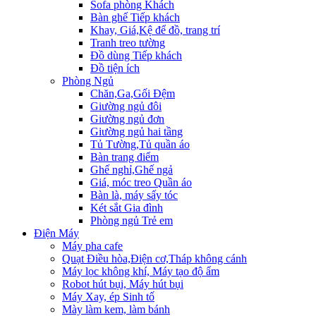
Sofa phòng Khách
Bàn ghế Tiếp khách
Khay, Giá,Kệ để đồ, trang trí
Tranh treo tường
Đồ dùng Tiếp khách
Đồ tiện ích
Phòng Ngủ
Chăn,Ga,Gối Đệm
Giường ngủ đôi
Giường ngủ đơn
Giường ngủ hai tầng
Tủ Tường,Tủ quần áo
Bàn trang điểm
Ghế nghỉ,Ghế ngả
Giá, móc treo Quần áo
Bàn là, máy sấy tóc
Két sắt Gia đình
Phòng ngủ Trẻ em
Điện Máy
Máy pha cafe
Quạt Điều hòa,Điện cơ,Tháp không cánh
Máy lọc không khí, Máy tạo độ ẩm
Robot hút bụi, Máy hút bụi
Máy Xay, ép Sinh tố
Mày làm kem, làm bánh