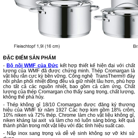
ĐẶC ĐIỂM SẢN PHẨM
-
Bộ nồi WMF của Đức
kết hợp thiết kế hiện đại với chất
lượng của WMF đã được chứng minh. Thép Cromargan là
vật liệu rắn cực kỳ bền vững. Công nghệ TransTherm® đáy
nồi phân phối nhiệt đồng đều và giữ nhiệt lâu hơn, phù hợp
cho tất cả các nguồn nhiệt, bao gồm cả cảm ứng. Chất
lượng của thép Cromargan cho thấy sang trọng, chất lượng,
không thể phá hủy.
- Thép không gỉ 18/10 Cromargan được đăng ký thương
hiệu của WMF từ năm 1927 Các hợp kim gồm 18% crôm,
10% niken và 72% thép. Chrome làm cho vật liệu không gỉ,
niken kháng lại axit và làm cho nó luôn sáng bóng. kết quả
thành phần trong một vật liệu với đặc tính hiệu suất cao.
- Nắp inox sang trọng và dễ vệ sinh không sợ vỡ khi sử