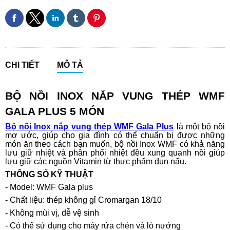
CHI TIẾT
MÔ TẢ
BỘ NỒI INOX NẮP VUNG THÉP WMF
GALA PLUS 5 MÓN
Bộ nồi Inox nắp vung thép WMF Gala Plus
là một bộ nồi
mơ ước, giúp cho gia đình có thể chuẩn bị được những
món ăn theo cách bạn muốn, bộ nồi Inox WMF có khả năng
lưu giữ nhiệt và phân phối nhiệt đều xung quanh nồi giúp
lưu giữ các nguồn Vitamin từ thực phẩm đun nấu.
THÔNG SỐ KỸ THUẬT
- Model: WMF Gala plus
- Chất liệu: thép không gỉ Cromargan 18/10
- Không mùi vị, dễ vệ sinh
- Có thể sử dụng cho máy rửa chén và lò nướng