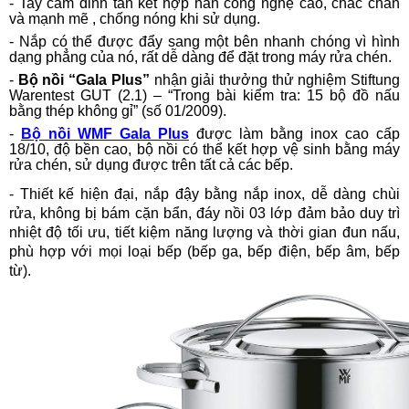
- Tay cầm đinh tán kết hợp hàn công nghệ cao, chắc chăn
và mạnh mẽ , chống nóng khi sử dụng.
- Nắp có thể được đẩy sang một bên nhanh chóng vì hình
dạng phẳng của nó, rất dễ dàng để đặt trong máy rửa chén.
-
Bộ nồi “Gala Plus”
nhận giải thưởng thử nghiệm Stiftung
Warentest GUT (2.1) – “Trong bài kiểm tra: 15 bộ đồ nấu
bằng thép không gỉ” (số 01/2009).
-
Bộ nồi WMF Gala Plus
được làm bằng inox cao cấp
18/10, độ bền cao, bộ nồi có thể kết hợp vệ sinh bằng máy
rửa chén, sử dụng được trên tất cả các bếp.
- Thiết kế hiện đại, nắp đậy bằng nắp inox, dễ dàng chùi
rửa, không bị bám cặn bẩn, đáy nồi 03 lớp đảm bảo duy trì
nhiệt độ tối ưu, tiết kiệm năng lượng và thời gian đun nấu,
phù hợp với mọi loại bếp (bếp ga, bếp điện, bếp âm, bếp
từ).