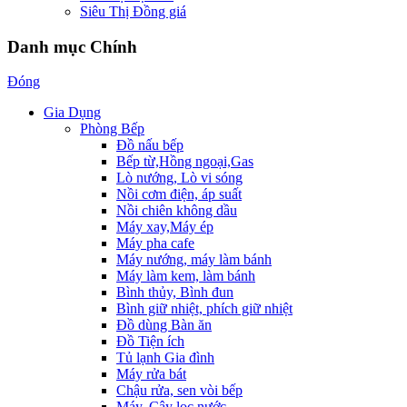
Siêu Thị Đồng giá
Danh mục Chính
Đóng
Gia Dụng
Phòng Bếp
Đồ nấu bếp
Bếp từ,Hồng ngoại,Gas
Lò nướng, Lò vi sóng
Nồi cơm điện, áp suất
Nồi chiên không dầu
Máy xay,Máy ép
Máy pha cafe
Máy nướng, máy làm bánh
Máy làm kem, làm bánh
Bình thủy, Bình đun
Bình giữ nhiệt, phích giữ nhiệt
Đồ dùng Bàn ăn
Đồ Tiện ích
Tủ lạnh Gia đình
Máy rửa bát
Chậu rửa, sen vòi bếp
Máy, Cây lọc nước