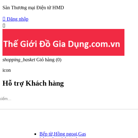
Sàn Thương mại Điện tử HMD

Đăng nhập

shopping_basket
Giỏ hàng
(0)
icon
Hỗ trợ Khách hàng
Hotline: 09317.456.44
Bếp từ,Hồng ngoại,Gas