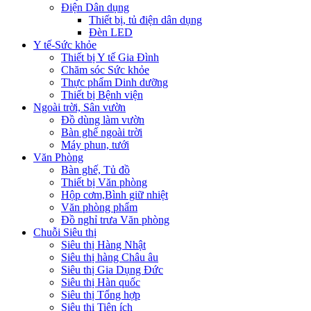
Điện Dân dụng
Thiết bị, tủ điện dân dụng
Đèn LED
Y tế-Sức khỏe
Thiết bị Y tế Gia Đình
Chăm sóc Sức khỏe
Thực phẩm Dinh dưỡng
Thiết bị Bệnh viện
Ngoài trời, Sân vườn
Đồ dùng làm vườn
Bàn ghế ngoài trời
Máy phun, tưới
Văn Phòng
Bàn ghế, Tủ đồ
Thiết bị Văn phòng
Hộp cơm,Bình giữ nhiệt
Văn phòng phẩm
Đồ nghỉ trưa Văn phòng
Chuỗi Siêu thị
Siêu thị Hàng Nhật
Siêu thị hàng Châu âu
Siêu thị Gia Dụng Đức
Siêu thị Hàn quốc
Siêu thị Tổng hợp
Siêu thị Tiện ích