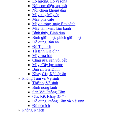
Lò nướng, Lò vi sóng
Nồi cơm điện, áp suất
Nồi chiên không dầu
Máy xay,Máy ép
Máy pha cafe
Máy nướng, máy làm bánh
Máy làm kem, làm bánh
Bình thủy, Bình đun
Bình giữ nhiệt, phích giữ nhiệt
Đồ dùng Bàn ăn
Đồ Tiện ích
Tủ lạnh Gia đình
Máy rửa bát
Chậu rửa, sen vòi bếp
Máy, Cây lọc nước
Bàn ăn Gia Đình
Khay,Giá, Kệ bếp ăn
Phòng Tắm và Vệ sinh
Thiết bị Vệ sinh
Bình nóng lạnh
Sen Vòi Phòng Tắm
Giá, Kệ, Khay để đồ
Đồ dùng Phòng Tắm và Vệ sinh
Đồ tiện ích
Phòng Khách