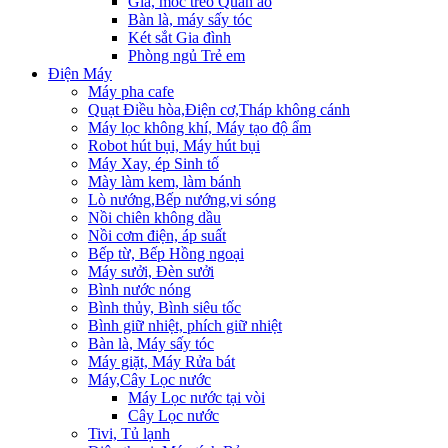
Giá, móc treo Quần áo
Bàn là, máy sấy tóc
Két sắt Gia đình
Phòng ngủ Trẻ em
Điện Máy
Máy pha cafe
Quạt Điều hòa,Điện cơ,Tháp không cánh
Máy lọc không khí, Máy tạo độ ẩm
Robot hút bụi, Máy hút bụi
Máy Xay, ép Sinh tố
Mày làm kem, làm bánh
Lò nướng,Bếp nướng,vi sóng
Nồi chiên không dầu
Nồi cơm điện, áp suất
Bếp từ, Bếp Hồng ngoại
Máy sưởi, Đèn sưởi
Bình nước nóng
Bình thủy, Bình siêu tốc
Bình giữ nhiệt, phích giữ nhiệt
Bàn là, Máy sấy tóc
Máy giặt, Máy Rửa bát
Máy,Cây Lọc nước
Máy Lọc nước tại vòi
Cây Lọc nước
Tivi, Tủ lạnh