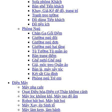
Sofa phòng Khách
Bàn ghế Tiếp khách
Khay, Giá,Kệ để đồ, trang trí
Tranh treo tường
Đồ dùng Tiếp khách
Đồ tiện ích
Phòng Ngủ
Chăn,Ga,Gối Đệm
Giường ngủ đôi
Giường ngủ đơn
Giường ngủ hai tầng
Tủ Tường,Tủ quần áo
Bàn trang điểm
Ghế nghỉ,Ghế ngả
Giá, móc treo Quần áo
Bàn là, máy sấy tóc
Két sắt Gia đình
Phòng ngủ Trẻ em
Điện Máy
Máy pha cafe
Quạt Điều hòa,Điện cơ,Tháp không cánh
Máy lọc không khí, Máy tạo độ ẩm
Robot hút bụi, Máy hút bụi
Máy Xay, ép Sinh tố
Mày làm kem, làm bánh