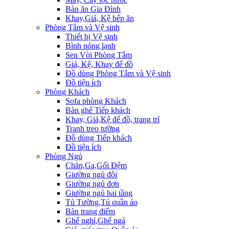
Bàn ăn Gia Đình
Khay,Giá, Kệ bếp ăn
Phòng Tắm và Vệ sinh
Thiết bị Vệ sinh
Bình nóng lạnh
Sen Vòi Phòng Tắm
Giá, Kệ, Khay để đồ
Đồ dùng Phòng Tắm và Vệ sinh
Đồ tiện ích
Phòng Khách
Sofa phòng Khách
Bàn ghế Tiếp khách
Khay, Giá,Kệ để đồ, trang trí
Tranh treo tường
Đồ dùng Tiếp khách
Đồ tiện ích
Phòng Ngủ
Chăn,Ga,Gối Đệm
Giường ngủ đôi
Giường ngủ đơn
Giường ngủ hai tầng
Tủ Tường,Tủ quần áo
Bàn trang điểm
Ghế nghỉ,Ghế ngả