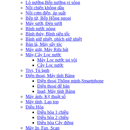
Lò nướng,Bếp nướng,vi sóng
Nồi chiên không dầu
Nồi cơm điện, áp suất
Bếp từ, Bếp Hồng ngoại
Máy sưởi, Đèn sưởi
Bình nước nóng
Bình thủy, Bình siêu tốc
Bình giữ nhiệt, phích giữ nhiệt
Bàn là, Máy sấy tóc
Máy giặt, Máy Rửa bát
Máy,Cây Lọc nước
Máy Lọc nước tại vòi
Cây Lọc nước
Tivi, Tủ lạnh
Điện thoại, Máy tính Bảng
Điện thoại Thông minh-Smartphone
Điện thoại để bàn
Ipad, Máy tính Bảng
Máy ảnh- Kỹ thuật số
Máy tính, Lap top
Điều Hòa
Điều hòa 1 chiều
Điều hòa 2 chiều
Điều hòa Cây đứng
Máy In, Fax, Scan