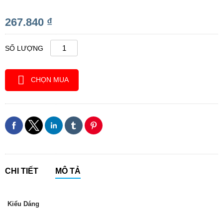
267.840 ₫
SỐ LƯỢNG
CHỌN MUA
CHI TIẾT
MÔ TẢ
Kiểu Dáng