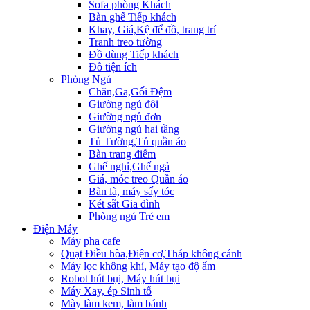
Sofa phòng Khách
Bàn ghế Tiếp khách
Khay, Giá,Kệ để đồ, trang trí
Tranh treo tường
Đồ dùng Tiếp khách
Đồ tiện ích
Phòng Ngủ
Chăn,Ga,Gối Đệm
Giường ngủ đôi
Giường ngủ đơn
Giường ngủ hai tầng
Tủ Tường,Tủ quần áo
Bàn trang điểm
Ghế nghỉ,Ghế ngả
Giá, móc treo Quần áo
Bàn là, máy sấy tóc
Két sắt Gia đình
Phòng ngủ Trẻ em
Điện Máy
Máy pha cafe
Quạt Điều hòa,Điện cơ,Tháp không cánh
Máy lọc không khí, Máy tạo độ ẩm
Robot hút bụi, Máy hút bụi
Máy Xay, ép Sinh tố
Mày làm kem, làm bánh