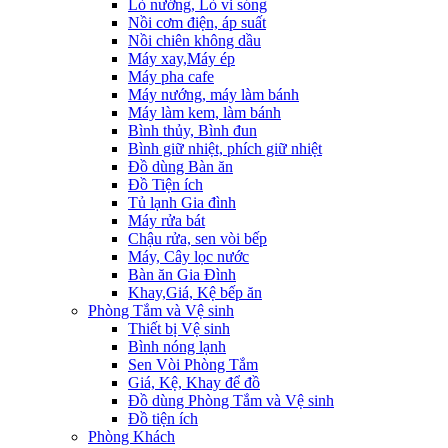
Lò nướng, Lò vi sóng
Nồi cơm điện, áp suất
Nồi chiên không dầu
Máy xay,Máy ép
Máy pha cafe
Máy nướng, máy làm bánh
Máy làm kem, làm bánh
Bình thủy, Bình đun
Bình giữ nhiệt, phích giữ nhiệt
Đồ dùng Bàn ăn
Đồ Tiện ích
Tủ lạnh Gia đình
Máy rửa bát
Chậu rửa, sen vòi bếp
Máy, Cây lọc nước
Bàn ăn Gia Đình
Khay,Giá, Kệ bếp ăn
Phòng Tắm và Vệ sinh
Thiết bị Vệ sinh
Bình nóng lạnh
Sen Vòi Phòng Tắm
Giá, Kệ, Khay để đồ
Đồ dùng Phòng Tắm và Vệ sinh
Đồ tiện ích
Phòng Khách