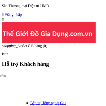
Sàn Thương mại Điện tử HMD

Đăng nhập

shopping_basket
Giỏ hàng
(0)
icon
Hỗ trợ Khách hàng
Hotline: 09317.456.44
Bếp từ,Hồng ngoại,Gas