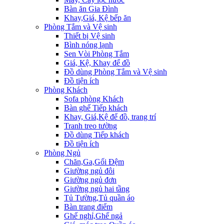
Bàn ăn Gia Đình
Khay,Giá, Kệ bếp ăn
Phòng Tắm và Vệ sinh
Thiết bị Vệ sinh
Bình nóng lạnh
Sen Vòi Phòng Tắm
Giá, Kệ, Khay để đồ
Đồ dùng Phòng Tắm và Vệ sinh
Đồ tiện ích
Phòng Khách
Sofa phòng Khách
Bàn ghế Tiếp khách
Khay, Giá,Kệ để đồ, trang trí
Tranh treo tường
Đồ dùng Tiếp khách
Đồ tiện ích
Phòng Ngủ
Chăn,Ga,Gối Đệm
Giường ngủ đôi
Giường ngủ đơn
Giường ngủ hai tầng
Tủ Tường,Tủ quần áo
Bàn trang điểm
Ghế nghỉ,Ghế ngả