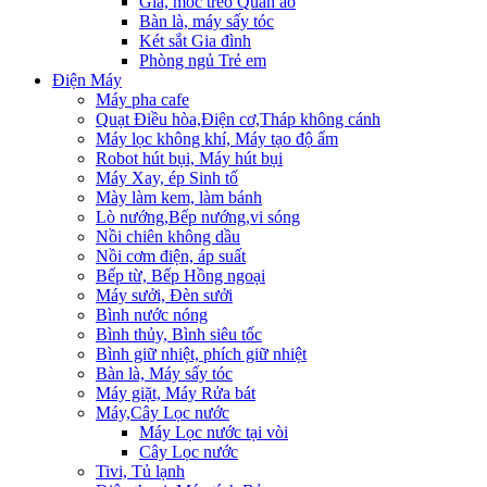
Giá, móc treo Quần áo
Bàn là, máy sấy tóc
Két sắt Gia đình
Phòng ngủ Trẻ em
Điện Máy
Máy pha cafe
Quạt Điều hòa,Điện cơ,Tháp không cánh
Máy lọc không khí, Máy tạo độ ẩm
Robot hút bụi, Máy hút bụi
Máy Xay, ép Sinh tố
Mày làm kem, làm bánh
Lò nướng,Bếp nướng,vi sóng
Nồi chiên không dầu
Nồi cơm điện, áp suất
Bếp từ, Bếp Hồng ngoại
Máy sưởi, Đèn sưởi
Bình nước nóng
Bình thủy, Bình siêu tốc
Bình giữ nhiệt, phích giữ nhiệt
Bàn là, Máy sấy tóc
Máy giặt, Máy Rửa bát
Máy,Cây Lọc nước
Máy Lọc nước tại vòi
Cây Lọc nước
Tivi, Tủ lạnh