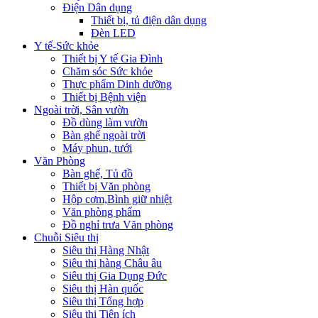
Điện Dân dụng
Thiết bị, tủ điện dân dụng
Đèn LED
Y tế-Sức khỏe
Thiết bị Y tế Gia Đình
Chăm sóc Sức khỏe
Thực phẩm Dinh dưỡng
Thiết bị Bệnh viện
Ngoài trời, Sân vườn
Đồ dùng làm vườn
Bàn ghế ngoài trời
Máy phun, tưới
Văn Phòng
Bàn ghế, Tủ đồ
Thiết bị Văn phòng
Hộp cơm,Bình giữ nhiệt
Văn phòng phẩm
Đồ nghỉ trưa Văn phòng
Chuỗi Siêu thị
Siêu thị Hàng Nhật
Siêu thị hàng Châu âu
Siêu thị Gia Dụng Đức
Siêu thị Hàn quốc
Siêu thị Tổng hợp
Siêu thị Tiện ích