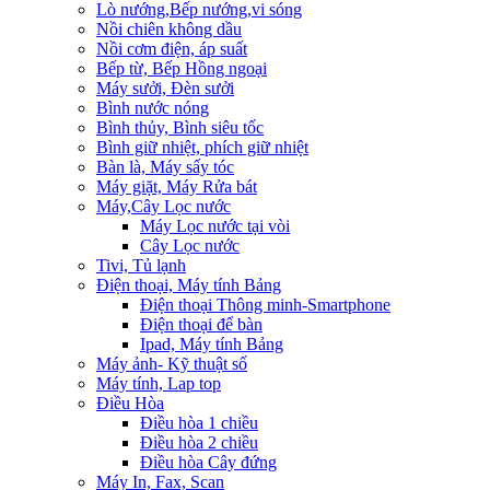
Lò nướng,Bếp nướng,vi sóng
Nồi chiên không dầu
Nồi cơm điện, áp suất
Bếp từ, Bếp Hồng ngoại
Máy sưởi, Đèn sưởi
Bình nước nóng
Bình thủy, Bình siêu tốc
Bình giữ nhiệt, phích giữ nhiệt
Bàn là, Máy sấy tóc
Máy giặt, Máy Rửa bát
Máy,Cây Lọc nước
Máy Lọc nước tại vòi
Cây Lọc nước
Tivi, Tủ lạnh
Điện thoại, Máy tính Bảng
Điện thoại Thông minh-Smartphone
Điện thoại để bàn
Ipad, Máy tính Bảng
Máy ảnh- Kỹ thuật số
Máy tính, Lap top
Điều Hòa
Điều hòa 1 chiều
Điều hòa 2 chiều
Điều hòa Cây đứng
Máy In, Fax, Scan