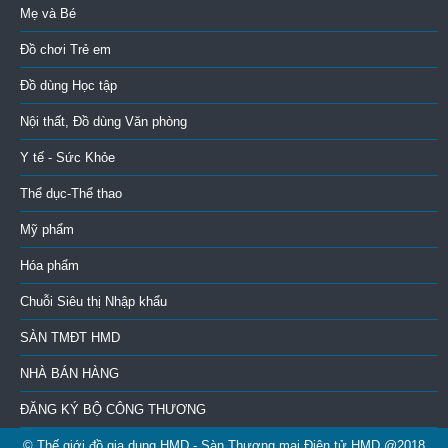
Mẹ và Bé
Đồ chơi Trẻ em
Đồ dùng Học tập
Nội thất, Đồ dùng Văn phòng
Y tế - Sức Khỏe
Thể dục-Thể thao
Mỹ phẩm
Hóa phẩm
Chuỗi Siêu thị Nhập khẩu
SÀN TMĐT HMD
NHÀ BÁN HÀNG
ĐĂNG KÝ BỘ CÔNG THƯƠNG
© Thế giới đồ gia dụng HMD - Sàn Thương mại Điện tử HMD @2018