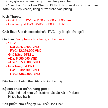
- Tay ghế ốp gỗ liền trang trí tạo dáng sản phẩm.
- Sản phẩm
Sofa Hòa Phát SF12
thích hợp sử dụng với các
bàn
sofa
, bàn tiếp khách, uống nước trong văn phòng.
Kích Thước:
- Ghế đơn SF12-1: W1130 x D880 x H895 mm
- Ghế băng SF12-3: W2060 x D880 x H895 mm
Chất liệu:
Bọc da cao cấp hoặc PVC, tay ốp gỗ bên ngoài
Giá bán:
Sản phẩm chưa bao gồm bàn sofa
- SF12
+Da: 22.470.000 VND
+PVC: 12.250.000 VND
- Ghế băng SF12-1
+Da: 6.560.000 VND
+PVC: 3.530.000 VND
- Ghế băng SF12-3
+Da: 10.485.000 VND
+PVC: 5.960.000 VND
Bảo hành:
1 năm theo tiêu chuẩn nhà máy
Bộ sản phẩm chính hãng gồm:
- Sản phẩm đi kèm với hướng dẫn lắp đặt, sử dụng.
- Phiếu bảo hành
Sản phẩm của công ty
Nội Thất Hòa Phát