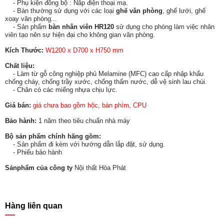
- Phụ kiện đồng bộ : Nắp điện thoại mạ.
- Bàn thường sử dụng với các loại
ghế văn phòng
, ghế lưới, ghế
xoay văn phòng...
- Sản phẩm
bàn nhân viên HR120
sử dụng cho phòng làm việc nhân
viên tạo nên sự hiện đại cho không gian văn phòng.
Kích Thước:
W1200 x D700 x H750 mm
Chất liệu:
- Làm từ gỗ công nghiệp phủ Melamine (MFC) cao cấp nhập khẩu
chống cháy, chống trầy xước, chống thấm nước, dễ vệ sinh lau chùi.
- Chân có các miếng nhựa chịu lực.
Giá bán:
giá chưa bao gồm hộc, bàn phím, CPU
Bảo hành:
1 năm theo tiêu chuẩn nhà máy
Bộ sản phẩm chính hãng gồm:
- Sản phẩm đi kèm với hướng dẫn lắp đặt, sử dụng.
- Phiếu bảo hành
Sản
phẩm của công ty
Nội thất Hòa Phát
Hàng liên quan