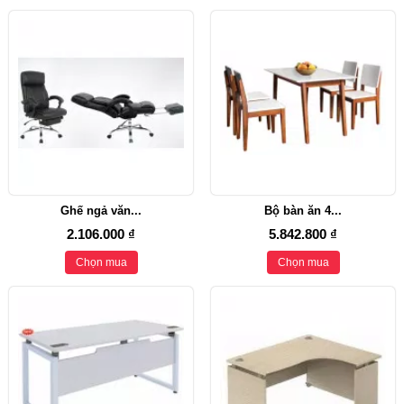
Ghế ngả văn...
Bộ bàn ăn 4...
2.106.000 ₫
5.842.800 ₫
Chọn mua
Chọn mua