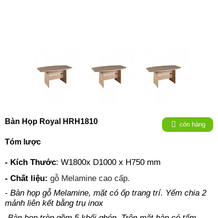
Bàn Họp Royal HRH1810
còn hàng
Tóm lược
- Kích Thước
:
W1800x D1000 x H750 mm
- Chất liệu:
gỗ Melamine cao cấp.
- Bàn họp gỗ Melamine, mặt có ốp trang trí. Yếm chia 2
mảnh liên kết bằng trụ​ inox
-Bàn họp tròn gồm 5 khối ghép. Trên mặt bàn có tấm