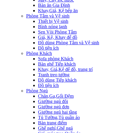
Bàn ăn Gia Đình
Khay,Giá, Kệ bếp ăn
Phòng Tắm và Vệ sinh
Thiết bị Vệ sinh
Bình nóng lạnh
Sen Vòi Phòng Tắm
Giá, Kệ, Khay để đồ
Đồ dùng Phòng Tắm và Vệ sinh
Đồ tiện ích
Phòng Khách
Sofa phòng Khách
Bàn ghế Tiếp khách
Khay, Giá,Kệ để đồ, trang trí
Tranh treo tường
Đồ dùng Tiếp khách
Đồ tiện ích
Phòng Ngủ
Chăn,Ga,Gối Đệm
Giường ngủ đôi
Giường ngủ đơn
Giường ngủ hai tầng
Tủ Tường,Tủ quần áo
Bàn trang điểm
Ghế nghỉ,Ghế ngả