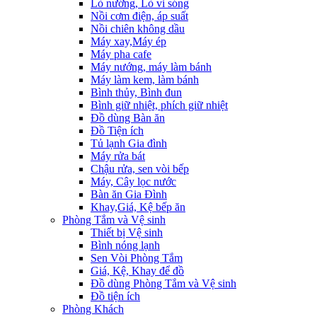
Lò nướng, Lò vi sóng
Nồi cơm điện, áp suất
Nồi chiên không dầu
Máy xay,Máy ép
Máy pha cafe
Máy nướng, máy làm bánh
Máy làm kem, làm bánh
Bình thủy, Bình đun
Bình giữ nhiệt, phích giữ nhiệt
Đồ dùng Bàn ăn
Đồ Tiện ích
Tủ lạnh Gia đình
Máy rửa bát
Chậu rửa, sen vòi bếp
Máy, Cây lọc nước
Bàn ăn Gia Đình
Khay,Giá, Kệ bếp ăn
Phòng Tắm và Vệ sinh
Thiết bị Vệ sinh
Bình nóng lạnh
Sen Vòi Phòng Tắm
Giá, Kệ, Khay để đồ
Đồ dùng Phòng Tắm và Vệ sinh
Đồ tiện ích
Phòng Khách