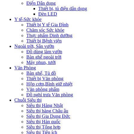
Điện Dân dụng
Thiết bị, tủ điện dân dụng
Đèn LED
Y tế-Sức khỏe
Thiết bị Y tế Gia Đình
Chăm sóc Sức khỏe
Thực phẩm Dinh dưỡng
Thiết bị Bệnh viện
Ngoài trời, Sân vườn
Đồ dùng làm vườn
Bàn ghế ngoài trời
Máy phun, tưới
Văn Phòng
Bàn ghế, Tủ đồ
Thiết bị Văn phòng
Hộp cơm,Bình giữ nhiệt
Văn phòng phẩm
Đồ nghỉ trưa Văn phòng
Chuỗi Siêu thị
Siêu thị Hàng Nhật
Siêu thị hàng Châu âu
Siêu thị Gia Dụng Đức
Siêu thị Hàn quốc
Siêu thị Tổng hợp
Siêu thị Tiện ích