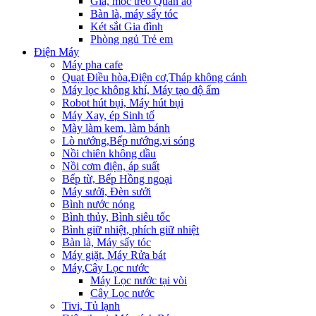
Giá, móc treo Quần áo
Bàn là, máy sấy tóc
Két sắt Gia đình
Phòng ngủ Trẻ em
Điện Máy
Máy pha cafe
Quạt Điều hòa,Điện cơ,Tháp không cánh
Máy lọc không khí, Máy tạo độ ẩm
Robot hút bụi, Máy hút bụi
Máy Xay, ép Sinh tố
Mày làm kem, làm bánh
Lò nướng,Bếp nướng,vi sóng
Nồi chiên không dầu
Nồi cơm điện, áp suất
Bếp từ, Bếp Hồng ngoại
Máy sưởi, Đèn sưởi
Bình nước nóng
Bình thủy, Bình siêu tốc
Bình giữ nhiệt, phích giữ nhiệt
Bàn là, Máy sấy tóc
Máy giặt, Máy Rửa bát
Máy,Cây Lọc nước
Máy Lọc nước tại vòi
Cây Lọc nước
Tivi, Tủ lạnh