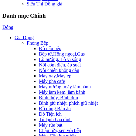
Siêu Thị Đồng giá
Danh mục Chính
Đóng
Gia Dụng
Phòng Bếp
Đồ nấu bếp
Bếp từ,Hồng ngoại,Gas
Lò nướng, Lò vi sóng
Nồi cơm điện, áp suất
Nồi chiên không dầu
Máy xay,Máy ép
Máy pha cafe
Máy nướng, máy làm bánh
Máy làm kem, làm bánh
Bình thủy, Bình đun
Bình giữ nhiệt, phích giữ nhiệt
Đồ dùng Bàn ăn
Đồ Tiện ích
Tủ lạnh Gia đình
Máy rửa bát
Chậu rửa, sen vòi bếp
Máy, Cây lọc nước