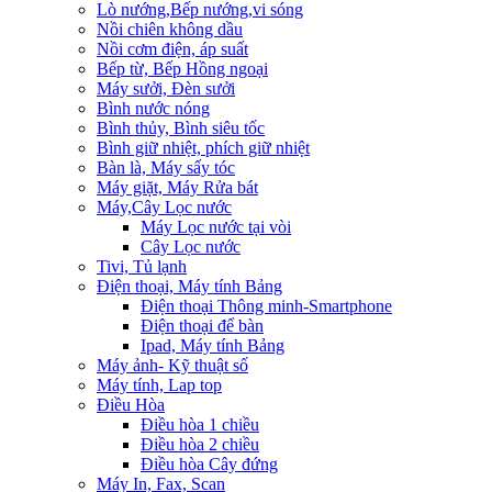
Lò nướng,Bếp nướng,vi sóng
Nồi chiên không dầu
Nồi cơm điện, áp suất
Bếp từ, Bếp Hồng ngoại
Máy sưởi, Đèn sưởi
Bình nước nóng
Bình thủy, Bình siêu tốc
Bình giữ nhiệt, phích giữ nhiệt
Bàn là, Máy sấy tóc
Máy giặt, Máy Rửa bát
Máy,Cây Lọc nước
Máy Lọc nước tại vòi
Cây Lọc nước
Tivi, Tủ lạnh
Điện thoại, Máy tính Bảng
Điện thoại Thông minh-Smartphone
Điện thoại để bàn
Ipad, Máy tính Bảng
Máy ảnh- Kỹ thuật số
Máy tính, Lap top
Điều Hòa
Điều hòa 1 chiều
Điều hòa 2 chiều
Điều hòa Cây đứng
Máy In, Fax, Scan