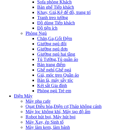
Sofa phòng Khách
Bàn ghế Tiếp khách
Khay, Giá,Kệ để đồ, trang trí
Tranh treo tường
Đồ dùng Tiếp khách
Đồ tiện ích
Phòng Ngủ
Chăn,Ga,Gối Đệm
Giường ngủ đôi
Giường ngủ đơn
Giường ngủ hai tầng
Tủ Tường,Tủ quần áo
Bàn trang điểm
Ghế nghỉ,Ghế ngả
Giá, móc treo Quần áo
Bàn là, máy sấy tóc
Két sắt Gia đình
Phòng ngủ Trẻ em
Điện Máy
Máy pha cafe
Quạt Điều hòa,Điện cơ,Tháp không cánh
Máy lọc không khí, Máy tạo độ ẩm
Robot hút bụi, Máy hút bụi
Máy Xay, ép Sinh tố
Mày làm kem, làm bánh