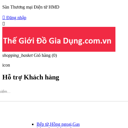
Sàn Thương mại Điện tử HMD

Đăng nhập

shopping_basket
Giỏ hàng
(0)
icon
Hỗ trợ Khách hàng
Hotline: 09317.456.44
Bếp từ,Hồng ngoại,Gas