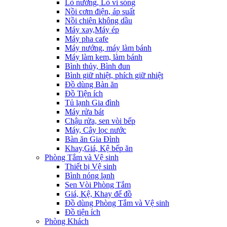
Lò nướng, Lò vi sóng
Nồi cơm điện, áp suất
Nồi chiên không dầu
Máy xay,Máy ép
Máy pha cafe
Máy nướng, máy làm bánh
Máy làm kem, làm bánh
Bình thủy, Bình đun
Bình giữ nhiệt, phích giữ nhiệt
Đồ dùng Bàn ăn
Đồ Tiện ích
Tủ lạnh Gia đình
Máy rửa bát
Chậu rửa, sen vòi bếp
Máy, Cây lọc nước
Bàn ăn Gia Đình
Khay,Giá, Kệ bếp ăn
Phòng Tắm và Vệ sinh
Thiết bị Vệ sinh
Bình nóng lạnh
Sen Vòi Phòng Tắm
Giá, Kệ, Khay để đồ
Đồ dùng Phòng Tắm và Vệ sinh
Đồ tiện ích
Phòng Khách