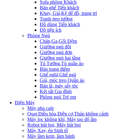
Sofa phòng Khách
Bàn ghế Tiếp khách
Khay, Giá,Kệ để đồ, trang trí
Tranh treo tường
Đồ dùng Tiếp khách
Đồ tiện ích
Phòng Ngủ
Chăn,Ga,Gối Đệm
Giường ngủ đôi
Giường ngủ đơn
Giường ngủ hai tầng
Tủ Tường,Tủ quần áo
Bàn trang điểm
Ghế nghỉ,Ghế ngả
Giá, móc treo Quần áo
Bàn là, máy sấy tóc
Két sắt Gia đình
Phòng ngủ Trẻ em
Điện Máy
Máy pha cafe
Quạt Điều hòa,Điện cơ,Tháp không cánh
Máy lọc không khí, Máy tạo độ ẩm
Robot hút bụi, Máy hút bụi
Máy Xay, ép Sinh tố
Mày làm kem, làm bánh