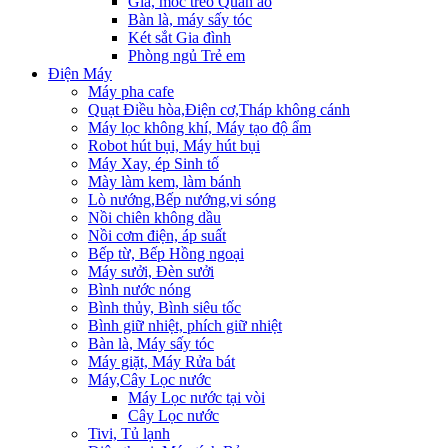
Giá, móc treo Quần áo
Bàn là, máy sấy tóc
Két sắt Gia đình
Phòng ngủ Trẻ em
Điện Máy
Máy pha cafe
Quạt Điều hòa,Điện cơ,Tháp không cánh
Máy lọc không khí, Máy tạo độ ẩm
Robot hút bụi, Máy hút bụi
Máy Xay, ép Sinh tố
Mày làm kem, làm bánh
Lò nướng,Bếp nướng,vi sóng
Nồi chiên không dầu
Nồi cơm điện, áp suất
Bếp từ, Bếp Hồng ngoại
Máy sưởi, Đèn sưởi
Bình nước nóng
Bình thủy, Bình siêu tốc
Bình giữ nhiệt, phích giữ nhiệt
Bàn là, Máy sấy tóc
Máy giặt, Máy Rửa bát
Máy,Cây Lọc nước
Máy Lọc nước tại vòi
Cây Lọc nước
Tivi, Tủ lạnh