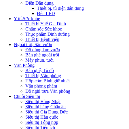
Điện Dân dụng
Thiết bị, tủ điện dân dụng
Đèn LED
Y tế-Sức khỏe
Thiết bị Y tế Gia Đình
Chăm sóc Sức khỏe
Thực phẩm Dinh dưỡng
Thiết bị Bệnh viện
Ngoài trời, Sân vườn
Đồ dùng làm vườn
Bàn ghế ngoài trời
Máy phun, tưới
Văn Phòng
Bàn ghế, Tủ đồ
Thiết bị Văn phòng
Hộp cơm,Bình giữ nhiệt
Văn phòng phẩm
Đồ nghỉ trưa Văn phòng
Chuỗi Siêu thị
Siêu thị Hàng Nhật
Siêu thị hàng Châu âu
Siêu thị Gia Dụng Đức
Siêu thị Hàn quốc
Siêu thị Tổng hợp
Siêu thị Tiện ích