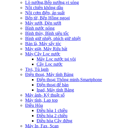
Lò nướng,Bếp nướng,vi sóng
Nồi chiên không dầu
Nồi cơm điện, áp suất
Bếp từ, Bếp Hồng ngoại
Máy sưởi, Đèn sưởi
Bình nước nóng
Bình thủy, Bình siêu tốc
Bình giữ nhiệt, phích giữ nhiệt
Bàn là, Máy sấy tóc
Máy giặt, Máy Rửa bát
Máy,Cây Lọc nước
Máy Lọc nước tại vòi
Cây Lọc nước
Tivi, Tủ lạnh
Điện thoại, Máy tính Bảng
Điện thoại Thông minh-Smartphone
Điện thoại để bàn
Ipad, Máy tính Bảng
Máy ảnh- Kỹ thuật số
Máy tính, Lap top
Điều Hòa
Điều hòa 1 chiều
Điều hòa 2 chiều
Điều hòa Cây đứng
Máy In, Fax, Scan