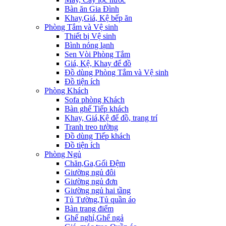
Bàn ăn Gia Đình
Khay,Giá, Kệ bếp ăn
Phòng Tắm và Vệ sinh
Thiết bị Vệ sinh
Bình nóng lạnh
Sen Vòi Phòng Tắm
Giá, Kệ, Khay để đồ
Đồ dùng Phòng Tắm và Vệ sinh
Đồ tiện ích
Phòng Khách
Sofa phòng Khách
Bàn ghế Tiếp khách
Khay, Giá,Kệ để đồ, trang trí
Tranh treo tường
Đồ dùng Tiếp khách
Đồ tiện ích
Phòng Ngủ
Chăn,Ga,Gối Đệm
Giường ngủ đôi
Giường ngủ đơn
Giường ngủ hai tầng
Tủ Tường,Tủ quần áo
Bàn trang điểm
Ghế nghỉ,Ghế ngả