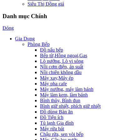
Siêu Thị Đồng giá
Danh mục Chính
Đóng
Gia Dụng
Phòng Bếp
Đồ nấu bếp
Bếp từ,Hồng ngoại,Gas
Lò nướng, Lò vi sóng
Nồi cơm điện, áp suất
Nồi chiên không dầu
Máy xay,Máy ép
Máy pha cafe
Máy nướng, máy làm bánh
Máy làm kem, làm bánh
Bình thủy, Bình đun
Bình giữ nhiệt, phích giữ nhiệt
Đồ dùng Bàn ăn
Đồ Tiện ích
Tủ lạnh Gia đình
Máy rửa bát
Chậu rửa, sen vòi bếp
Máy, Cây lọc nước