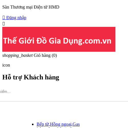
Sàn Thương mại Điện tử HMD

Đăng nhập

shopping_basket
Giỏ hàng
(0)
icon
Hỗ trợ Khách hàng
Hotline: 09317.456.44
Bếp từ,Hồng ngoại,Gas